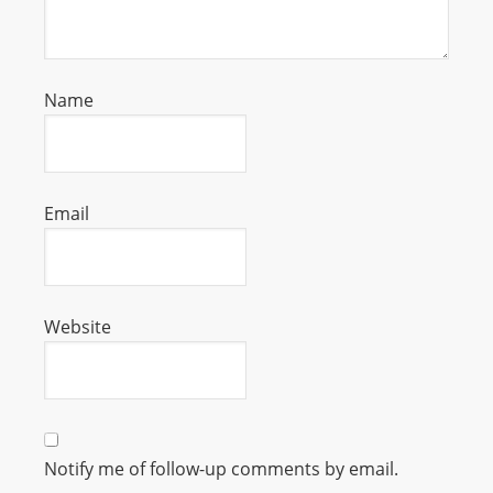
m
a
n
Name
d
F
U
L
Email
L
S
E
R
Website
V
I
C
E
O
Notify me of follow-up comments by email.
N