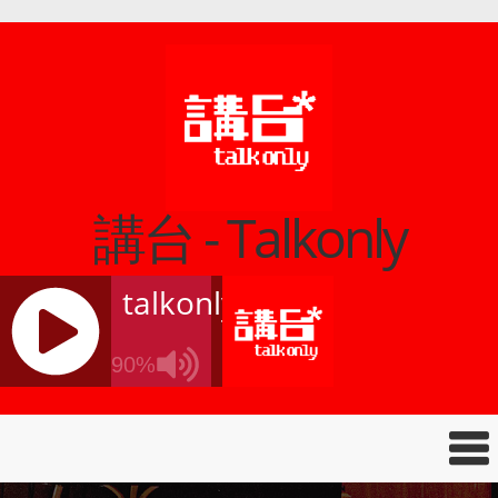
講台 - Talkonly
talkonly
90%
J
Q
U
E