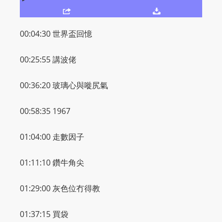
O
R
D
00:04:30 世界盃回憶
P
R
00:25:55 講波佬
E
S
00:36:20 玻璃心與嘥尻氣
S
R
00:58:35 1967
A
D
01:04:00 走數因子
I
O
01:11:10 鑽牛角尖
P
L
01:29:00 灰色位冇得教
U
G
01:37:15 買袋