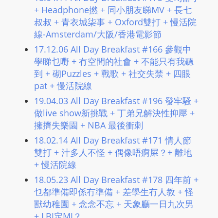
+ Headphone撚 + 同小朋友睇MV + 長七
叔叔 + 青衣城柒事 + Oxford雙打 + 慢活院
線-Amsterdam/大阪/香港電影節
17.12.06 All Day Breakfast #166 參觀中
學睇乜嘢 + 冇空間的社會 + 不能只有我聽
到 + 砌Puzzles + 戰歌 + 社交失禁 + 四眼
pat + 慢活院線
19.04.03 All Day Breakfast #196 發牢騷 +
做live show新挑戰 + 丁弟兄解決性抑壓 +
擁擠失樂園 + NBA 最後衝刺
18.02.14 All Day Breakfast #171 情人節
雙打 + 汁多人不怪 + 偶像唔痾屎？+ 離地
+ 慢活院線
18.05.23 All Day Breakfast #178 四年前 +
乜都準備即係冇準備 + 差學生冇人教 + 怪
獸幼稚園 + 念念不忘 + 天象廳一日九次男
+ LBJ定MJ？