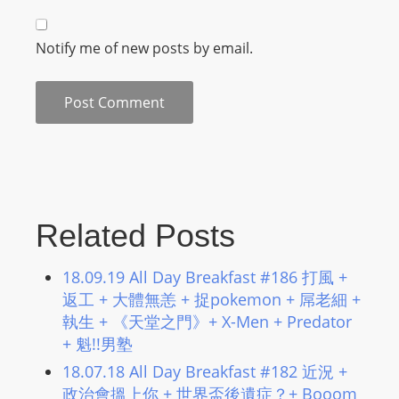
L
I
Notify me of new posts by email.
N
E
A
G
E
N
T
U
Related Posts
R
M
18.09.19 All Day Breakfast #186 打風 +
A
返工 + 大體無恙 + 捉pokemon + 屌老細 +
I
執生 + 《天堂之門》+ X-Men + Predator
N
+ 魁!!男塾
Z
18.07.18 All Day Breakfast #182 近況 +
talkonly
政治會搵上你 + 世界盃後遺症？+ Booom