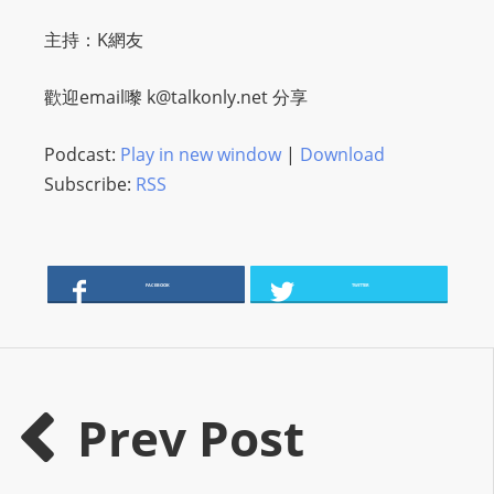
I
N
主持：K網友
p
o
歡迎email嚟
k@talkonly.net
分享
w
e
Podcast:
Play in new window
|
Download
r
Subscribe:
RSS
e
d
b
y
FACEBOOK
TWITTER
W
o
r
d
Prev Post
P
r
e