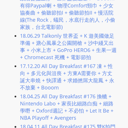
有得Paypal喇 + 物理Comfort頸巾 + 少女
協奏曲 + 偷聽節拍I + 偷聽節拍II + 慢活院
線(The Rock，蟻民，水底行走的人，小偷
家族，台北電影節)
18.06.29 Talkonly 世界盃 + K 遊美國做足
準備 + 溏心風暴之公園開槍 + 沙中綫又出
事 + 小米上市 + GoPro HERO6 + 生果一週
+ Chromecast 死機 + 電影節拍
17.12.20 All Day Breakfast #167 凍 + 性
向 + 多元化與沮喪 + 方東A需要你 + 方丈
誕大串燒 + 快譯通 + 求婚撚屌大龍鳳 + 永
不放棄 + Booom
18.04.25 All Day Breakfast #176 換轆 +
Nintendo Labo + 家長比細路白痴 + 細路
學嘢 + Oxford週記 + 不必怕 + Let It Be +
NBA Playoff + Avengers
18.04.11 All Day Breakfast #175 雙K拍門