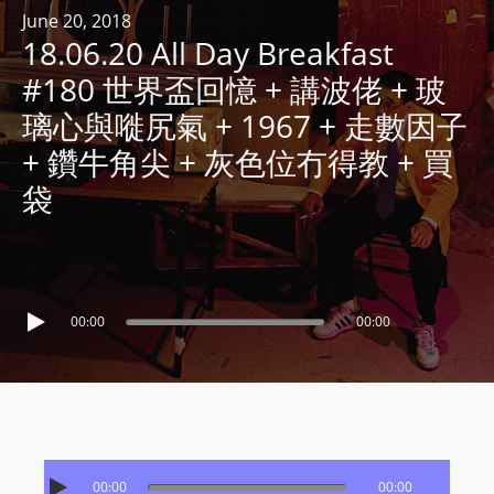
R
June 20, 2018
18.06.20 All Day Breakfast
Y
R
#180 世界盃回憶 + 講波佬 + 玻
A
璃心與嘥尻氣 + 1967 + 走數因子
D
+ 鑽牛角尖 + 灰色位冇得教 + 買
I
袋
O
P
L
A
Y
00:00
00:00
E
R
a
n
d
W
00:00
00:00