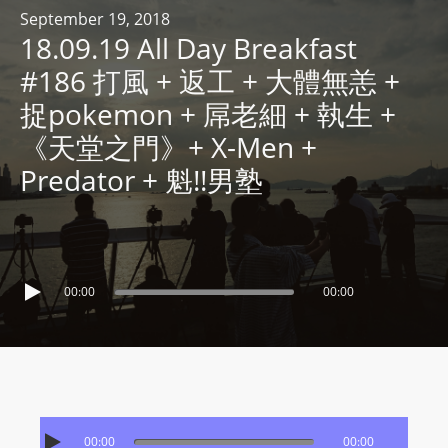
R
September 19, 2018
18.09.19 All Day Breakfast
Y
R
#186 打風 + 返工 + 大體無恙 +
A
捉pokemon + 屌老細 + 執生 +
D
《天堂之門》+ X-Men +
I
Predator + 魁!!男塾
O
P
L
A
Y
00:00
00:00
E
R
a
n
d
W
00:00
00:00