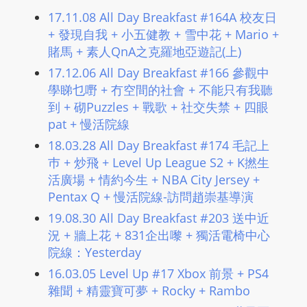
L
17.11.08 All Day Breakfast #164A 校友日
I
+ 發現自我 + 小五健教 + 雪中花 + Mario +
N
賭馬 + 素人QnA之克羅地亞遊記(上)
E
17.12.06 All Day Breakfast #166 參觀中
A
學睇乜嘢 + 冇空間的社會 + 不能只有我聽
G
到 + 砌Puzzles + 戰歌 + 社交失禁 + 四眼
E
pat + 慢活院線
N
18.03.28 All Day Breakfast #174 毛記上
T
巿 + 炒飛 + Level Up League S2 + K撚生
U
活廣場 + 情約今生 + NBA City Jersey +
R
Pentax Q + 慢活院線-訪問趙崇基導演
M
19.08.30 All Day Breakfast #203 送中近
A
況 + 牆上花 + 831企出嚟 + 獨活電椅中心
I
院線：Yesterday
N
16.03.05 Level Up #17 Xbox 前景 + PS4
Z
雜聞 + 精靈寶可夢 + Rocky + Rambo
talkonly