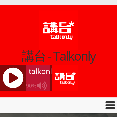
講台 - Talkonly
talkonly
90%
J
Q
U
E