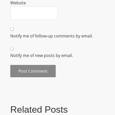
Website
m
a
n
d
F
Notify me of follow-up comments by email.
U
L
L
Notify me of new posts by email.
S
E
R
V
I
C
E
O
Related Posts
N