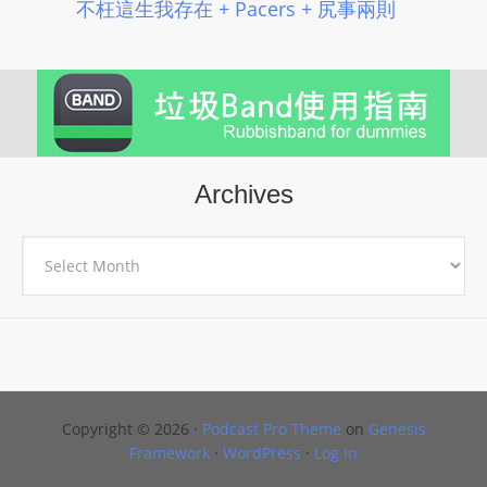
不枉這生我存在 + Pacers + 尻事兩則
Archives
Archives
Copyright © 2026 ·
Podcast Pro Theme
on
Genesis
Framework
·
WordPress
·
Log in