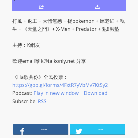
O
R
D
打風 + 返工 + 大體無恙 + 捉pokemon + 屌老細 + 執
P
生 + 《天堂之門》+ X-Men + Predator + 魁!!男塾
R
E
主持：K網友
S
S
歡迎email嚟
k@talkonly.net
分享
R
A
《Ha歌共你》全民投票：
D
https://goo.gl/forms/
4FxtR7yVbMv7KtSy2
I
Podcast:
Play in new window
|
Download
O
Subscribe:
RSS
P
L
U
G
FACEBOOK
TWITTER