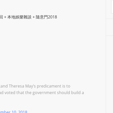
A
S
R
回
+
本地娛樂雜談
+
隨意門2018
A
D
I
O
P
L
U
G
I
N
p
stand Theresa May’s predicament is to
o
had voted that the government should build a
w
e
r
mber 10, 2018