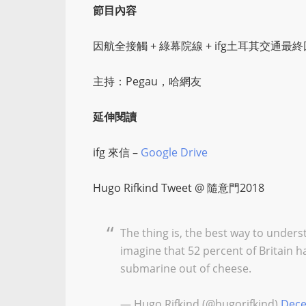
節目內容
因航全接觸
+
綠幕院線
+
ifg土耳其交通最終
主持：Pegau，哈網友
延伸閱讀
ifg 來信 –
Google Drive
Hugo Rifkind Tweet @
隨意門2018
The thing is, the best way to under
imagine that 52 percent of Britain 
submarine out of cheese.
— Hugo Rifkind (@hugorifkind)
Dece