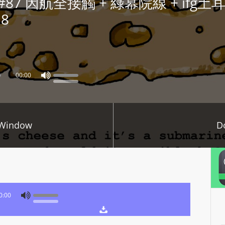
oys #87 因航全接觸 + 綠幕院線 + i
P
8
L
A
Y
E
R
00:00
a
n
d
 Window
D
W
O
R
D
P
R
0:00
E
S