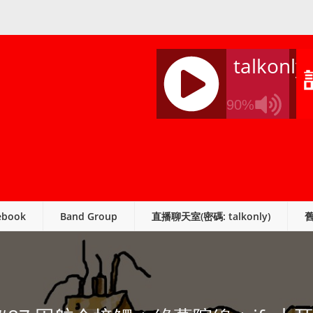
talkonly
90%
J
Q
U
E
R
ebook
Band Group
直播聊天室(密碼: talkonly)
Y
R
A
D
I
O