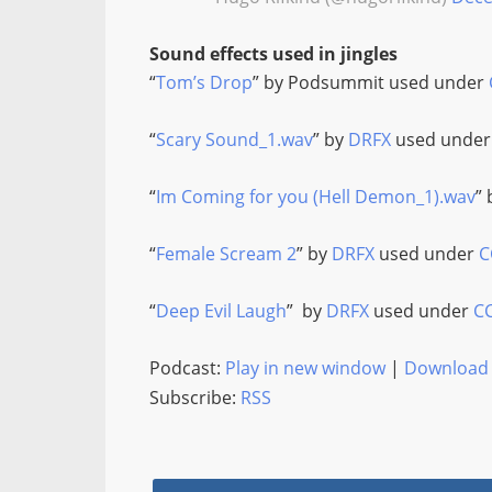
Sound effects used in jingles
“
Tom’s Drop
” by Podsummit used under
“
Scary Sound_1.wav
” by
DRFX
used unde
“
Im Coming for you (Hell Demon_1).wav
”
“
Female Scream 2
” by
DRFX
used under
C
“
Deep Evil Laugh
” by
DRFX
used under
C
Podcast:
Play in new window
|
Download
Subscribe:
RSS