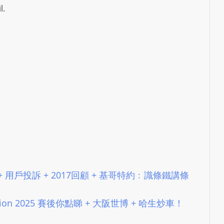
l.
N
T
U
R
M
A
I
N
Z
talkonly
ingle + 用戶投訴 + 2017回顧 + 基哥特約﹕識條鐵講條
rovision 2025 賽後你點睇 + 大阪世博 + 哈生炒車！