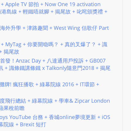
 Apple TV 節拍 + Now One 19 activation
主 + 南港島線 + 輕鐵唔就腳 + 揭尾故 + 叱咤頒獎禮 +
 + 海外升學 + 津路趣聞 + West Wing 估歌仔 Part
場裝修 + MyTag + 你要開喼嗎？ + 真的叉爆了？ + 識
 + 揭尾故
ngle 首發！Anzac Day + 八達通用戶投訴 + GB007
訊 + 識條鐵講條鐵 x Talkonly隨意門2018 + 揭尾
夜大攤牌! 瘋狂播歌 + 綠幕院線 2016 + IT環節 +
25 年度飛行總結 + 綠幕院線 + 學車& Zipcar London
 + 蘋果稅前瞻
enboys YouTube 台務 + 香城online夢境更新 + iOS
線 + Brexit 短打