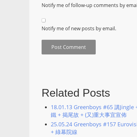
Notify me of follow-up comments by emai
Notify me of new posts by email.
Related Posts
18.01.13 Greenboys #65 講J
鐵 + 揭尾故 + (又)重大事宜宣佈
25.05.24 Greenboys #157 Eu
+ 綠幕院線