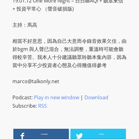
19.01.12 One More Night – 日日睇AQI + 聽眾來信
O
+ 投資平常心 （聲音破損版)
R
D
主持：馬高
P
R
相當不好意思，因為自己大意而令錄音效果欠佳，由
E
於bgm 與人聲已混合，無法調整，重溫時可能會聽
S
得較辛苦。我本人十分建議聽眾聆聽本集內容，因為
S
當中分享不少投資者心態及心得幾值得參考
R
A
marco@talkonly.net
D
I
Podcast:
Play in new window
|
Download
O
Subscribe:
RSS
P
L
U
G
FACEBOOK
TWITTER