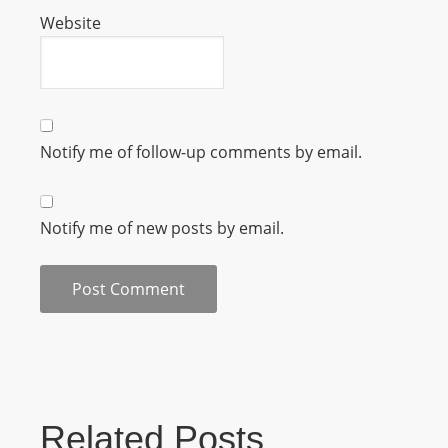
m
Website
a
n
d
F
U
Notify me of follow-up comments by email.
L
L
S
Notify me of new posts by email.
E
R
V
I
C
E
O
Related Posts
N