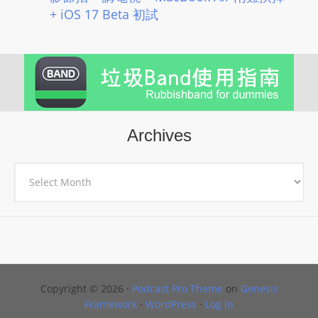
+ iOS 17 Beta 初試
Archives
Archives
Copyright © 2026 ·
Podcast Pro Theme
on
Genesis
Framework
·
WordPress
·
Log in