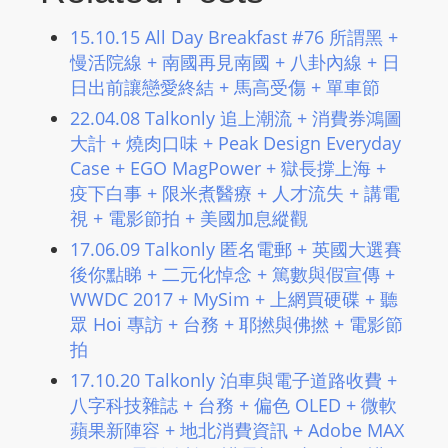
L
15.10.15 All Day Breakfast #76 所謂黑 +
I
慢活院線 + 南國再見南國 + 八卦內線 + 日
N
日出前讓戀愛終結 + 馬高受傷 + 單車節
E
A
22.04.08 Talkonly 追上潮流 + 消費券鴻圖
大計 + 燒肉口味 + Peak Design Everyday
G
Case + EGO MagPower​ + 獄長撐上海 +
E
疫下白事 + 限米煮醫療 + 人才流失 + 講電
N
視 + 電影節拍 + 美國加息縱觀
T
U
17.06.09 Talkonly 匿名電郵 + 英國大選賽
R
後你點睇 + 二元化悼念 + 篤數與假宣傳 +
WWDC 2017 + MySim + 上網買硬碟 + 聽
M
眾 Hoi 專訪 + 台務 + 耶撚與佛撚 + 電影節
A
拍
I
N
17.10.20 Talkonly 泊車與電子道路收費 +
Z
八字科技雜誌 + 台務 + 偏色 OLED + 微軟
蘋果新陣容 + 地北消費資訊 + Adobe MAX
talkonly