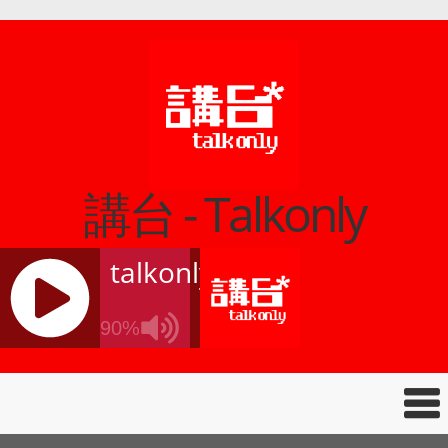
講台 - Talkonly
talkonly
90%
J
Q
U
E