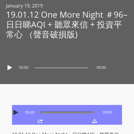
R
January 19, 2019
19.01.12 One More Night ＃96–
Y
R
日日睇AQI + 聽眾來信 + 投資平
A
常心 （聲音破損版)
D
I
O
P
L
00:00
00:00
A
Y
E
R
a
00:00
00:00
n
d
W