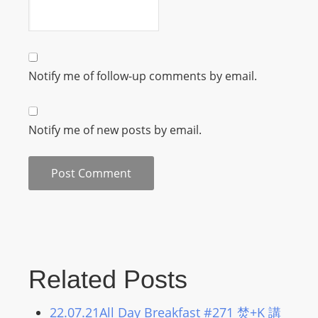
m
a
n
d
Notify me of follow-up comments by email.
F
U
L
Notify me of new posts by email.
L
S
E
R
V
I
C
E
Related Posts
O
N
22.07.21All Day Breakfast #271 焚+K 講