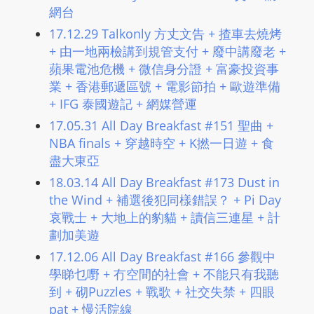
L
網台
I
17.12.29 Talkonly 方丈文告 + 揸車去燒烤
N
+ 由一地兩檢講到規管支付 + 廢中講廢老 +
E
蘋果電池危機 + 微信身分證 + 富豪投資事
A
業 + 香港郵遞區號 + 電影節拍 + 歐遊準備
G
+ IFG 泰國遊記 + 網媒營運
E
17.05.31 All Day Breakfast #151 聖曲 +
N
NBA finals + 穿越時空 + K撚一日遊 + 食
T
盡大東亞
U
18.03.14 All Day Breakfast #173 Dust in
R
the Wind + 補選後犯同樣錯誤？ + Pi Day
M
哀戰士 + 大地上的豹貓 + 讀信三連星 + 計
A
劃加美遊
I
17.12.06 All Day Breakfast #166 參觀中
N
學睇乜嘢 + 冇空間的社會 + 不能只有我聽
Z
到 + 砌Puzzles + 戰歌 + 社交失禁 + 四眼
talkonly
pat + 慢活院線