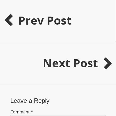
I
N
p
Prev Post
o
w
e
r
e
d
Next Post
b
y
W
o
r
d
Leave a Reply
P
r
Comment
*
e