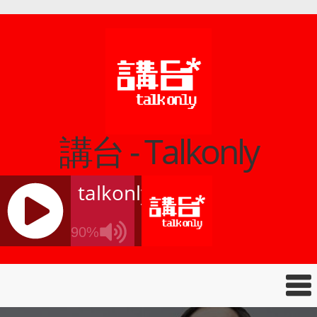
講台 - Talkonly
talkonly
90%
J
Q
U
E