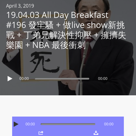
R
April 3, 2019
19.04.03 All Day Breakfast
Y
R
#196 發牢騷 + 做live show新挑
A
戰 + 丁弟兄解決性抑壓 + 擁擠失
D
樂園 + NBA 最後衝刺
I
O
P
L
A
00:00
00:00
Y
E
R
a
n
d
00:00
00:00
W