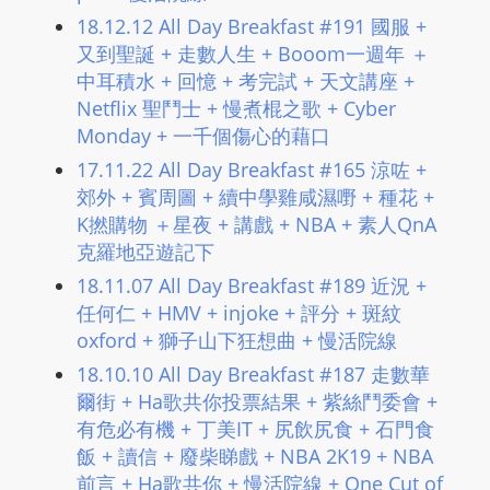
18.12.12 All Day Breakfast #191 國服 +
又到聖誕 + 走數人生 + Booom一週年 ＋
中耳積水 + 回憶 + 考完試 + 天文講座 +
Netflix 聖鬥士 + 慢煮棍之歌 + Cyber
Monday + 一千個傷心的藉口
17.11.22 All Day Breakfast #165 涼咗 +
郊外 + 賓周圖 + 續中學雞咸濕嘢 + 種花 +
K撚購物 ＋星夜 + 講戲 + NBA + 素人QnA
克羅地亞遊記下
18.11.07 All Day Breakfast #189 近況 +
任何仁 + HMV + injoke + 評分 + 斑紋
oxford + 獅子山下狂想曲 + 慢活院線
18.10.10 All Day Breakfast #187 走數華
爾街 + Ha歌共你投票結果 + 紫絲鬥委會 +
有危必有機 + 丁美IT + 尻飲尻食 + 石門食
飯 + 讀信 + 廢柴睇戲 + NBA 2K19 + NBA
前言 + Ha歌共你 + 慢活院線 + One Cut of