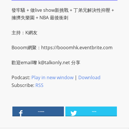
O
發牢騷 + 做live show新挑戰 + 丁弟兄解決性抑壓 +
R
擁擠失樂園 + NBA 最後衝刺
D
P
主持：K網友
R
E
Booom網聚：https://booomhk.eventbrite.com
S
S
歡迎email嚟
k@talkonly.net
分享
R
A
Podcast:
Play in new window
|
Download
D
Subscribe:
RSS
I
O
P
L
FACEBOOK
TWITTER
U
G