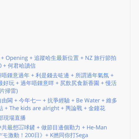
L
S
E
R
V
I
C
號測試 + Opening + 追蹤哈生最新位置 + NZ 旅行節拍
E
020 + 何君哈讀信
O
t #195 鍾唔鍾意過年 + 利是錢去咗邊 + 所謂過年氣氛 +
N
最好玩 + 過年唔鍾意咩 + 尻飲尻食新香園 + 慢活
L
賀歲片掃雷)
I
#202 自由閪 + 今年七一 + 抗爭經驗 + Be Water + 維多
N
he kids are alright + 輿論戰 + 金鐘花
E
警察總部現場直播
A
 #210 中共最想冚球鏟 + 做節目邊個勤力 + He-Man
G
香港デモ激動！200日》+ K撚同你打Sega
E