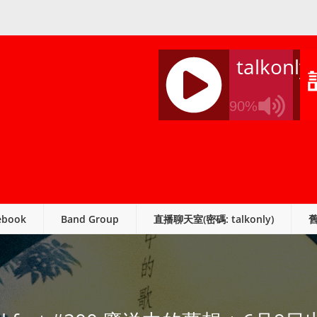
talkonly
90%
J
Q
U
E
R
ebook
Band Group
直播聊天室(密碼: talkonly)
Y
R
A
D
I
O