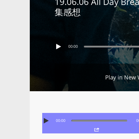
19.06.06 All Day
集感想
00:00
Play in New
00:00
0