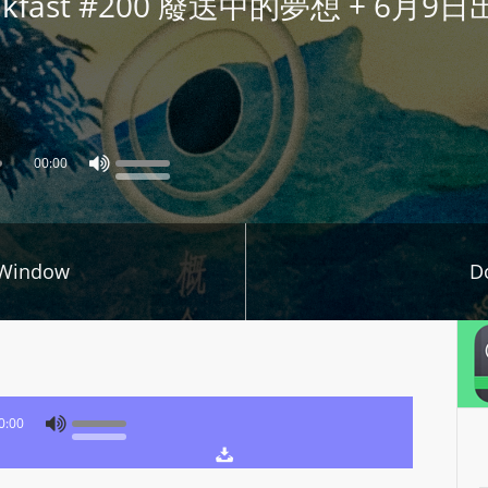
 Breakfast #200 廢送中的夢想 + 6月
P
L
A
Y
E
R
00:00
a
n
d
 Window
D
W
O
R
D
P
R
0:00
E
S