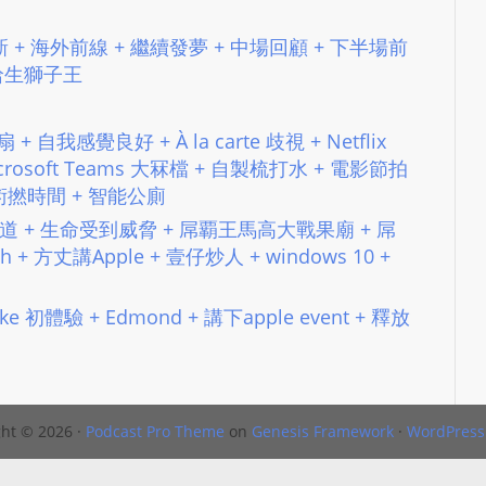
N
近況更新 + 海外前線 + 繼續發夢 + 中場回顧 + 下半場前
T
+ 哈生獅子王
U
R
M
扇 + 自我感覺良好 + À la carte 歧視 + Netflix
A
osoft Teams 大冧檔 + 自製梳打水 + 電影節拍
I
術撚時間 + 智能公廁
N
 第三條跑道 + 生命受到威脅 + 屌覇王馬高大戰果廟 + 屌
Z
tch + 方丈講Apple + 壹仔炒人 + windows 10 +
talkonly
Ubike 初體驗 + Edmond + 講下apple event + 釋放
ht © 2026 ·
Podcast Pro Theme
on
Genesis Framework
·
WordPress