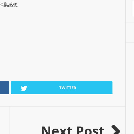
A
00集感想
S
R
A
D
I
O
P
L
U
G
I
TWITTER
N
p
o
w
e
Next Post
r