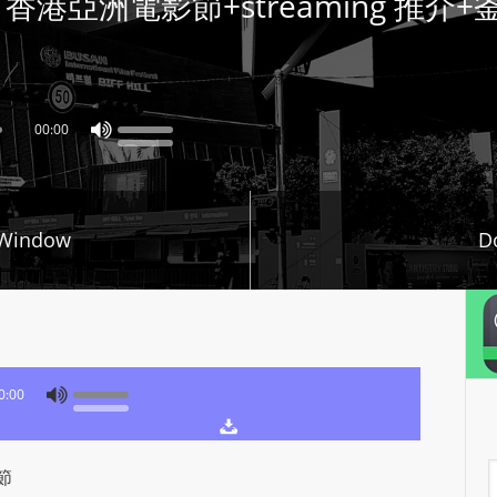
 #1 香港亞洲電影節+streaming 推
P
L
A
Y
00:00
E
R
a
n
 Window
D
d
W
O
R
D
0:00
P
R
E
A
節
S