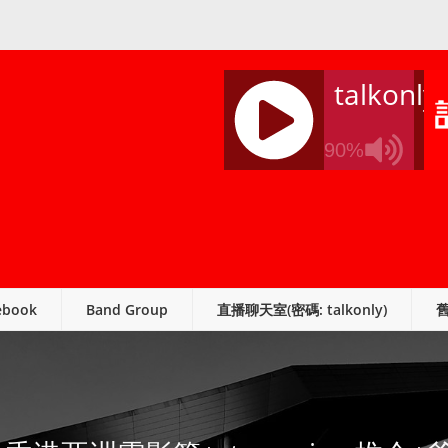
talkonly
90%
J
Q
U
E
R
ebook
Band Group
直播聊天室(密碼: talkonly)
Y
R
A
D
I
O