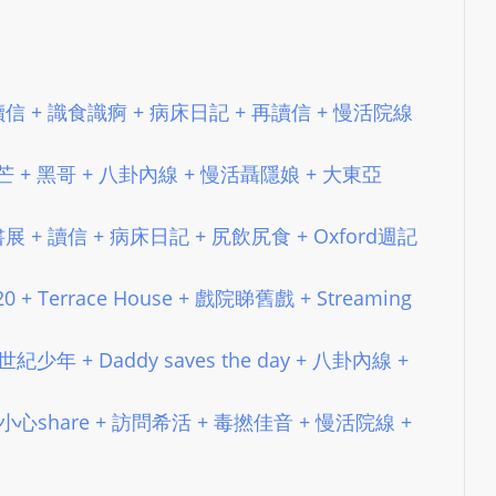
L
S
E
 #108 讀信 + 識食識痾 + 病床日記 + 再讀信 + 慢活院線
R
V
I
 #70 爆芒 + 黑哥 + 八卦內線 + 慢活聶隱娘 + 大東亞
C
E
#114 書展 + 讀信 + 病床日記 + 尻飲尻食 + Oxford週記
O
N
0 + Terrace House + 戲院睇舊戲 + Streaming
L
I
2 20世紀少年 + Daddy saves the day + 八卦內線 +
N
E
#54 FB小心share + 訪問希活 + 毒撚佳音 + 慢活院線 +
A
G
E