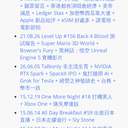
m
+ 聽眾留言 + 香港都有演唱會經濟 + 美帝
減息 + Ledger Stax + 加密幣西瓜靠大邊 +
a
Apple 新品短評 + eSIM 好處多 + 講電視 +
n
電影節拍
d
F
21.08.26 Level Up #156 Back 4 Blood 測
U
試報告 + Super Mario 3D World +
L
Bowser’s Fury + 黑神話：悟空 Unreal
Engine 5 實機影片
L
S
26.06.05 Talkonly 非主流生育 + NVIDIA
E
RTX Spark + SpaceX IPO + 鬼打牆用 AI +
R
Grok for Tesla + 經營之神發跡史 + 台務 +
V
幣市一跌
I
15.12.19 One More Night #18 打機害人
C
+ Xbox One + 痛失摩連奴
E
15.06.14 All Day Breakfast #59 出差日本
O
直播 + 日本左膠遊行 + Sly Stone
N