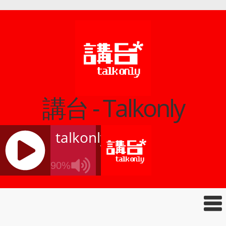
講台 - Talkonly
talkonly
90%
J
Q
U
E