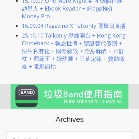
15.10.07 One More Night #14 做個香港
L
攰男人 + Ebook Reader + 好app推介
I
Money Pro
N
16.09.04 Ragazine X Talkonly 選舉日直播
E
25.10.10 Talkonly 壓線開台 + Hong Kong
A
Comeback + 執念世博 + 聖誕替代假期 +
G
恒生私有化 + 國際雜談 + 全身麻醉 + 止鼾
E
枕 + 屌霸王 + 婦幼展 + 三草定律 + 贊助徵
N
友 + 電影節拍
T
U
R
M
A
I
N
Archives
Z
talkonly
Archives