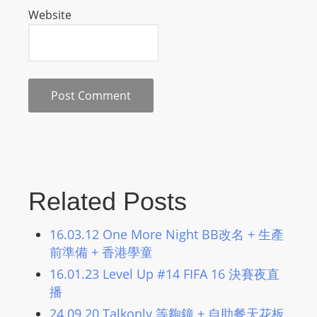
Website
s
s
W
e
b
d
e
s
i
g
Related Posts
n
D
16.03.12 One More Night BB改名 + 生產
e
前準備 + 香港學童
x
16.01.23 Level Up #14 FIFA 16 決賽夜直
h
播
e
i
24.09.20 Talkonly 等夠鐘 + 自助餐天花板