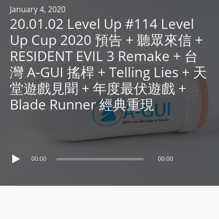
R
January 4, 2020
20.01.02 Level Up #114 Level
Y
R
Up Cup 2020 預告 + 聽眾來信 +
A
RESIDENT EVIL 3 Remake + 台
D
灣 A-GUI 搖桿 + Telling Lies + 天
I
堂遊戲見聞 + 年度最伏遊戲 +
O
P
Blade Runner 經典重現
L
A
Y
E
00:00
00:00
R
a
n
d
W