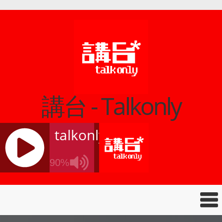
講台 - Talkonly
talkonly
90%
J
Q
U
E