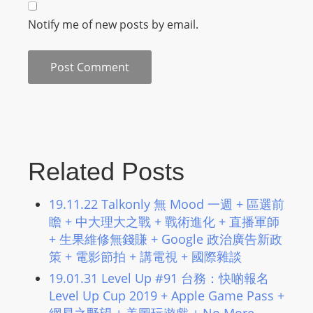
L
Notify me of new posts by email.
I
N
E
A
G
E
N
T
Related Posts
U
R
19.11.22 Talkonly 無 Mood 一週 + 區選前
M
瞻 + 中大理大之戰 + 戰術進化 + 直播軍師​
A
+ 生果維修無錢賺 + Google 政治廣告新政
I
策 + 電影節拍 + 講電視 + 國際雜談
N
19.01.31 Level Up #91 台務：快啲報名
Z
Level Up Cup 2019 + Apple Game Pass +
talkonly