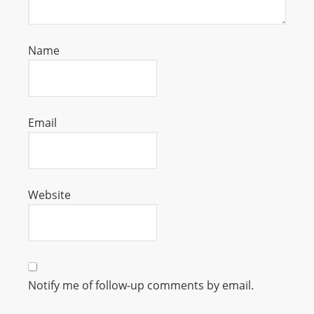
m
a
n
Name
d
F
U
L
Email
L
S
E
Website
R
V
I
C
E
Notify me of follow-up comments by email.
O
N