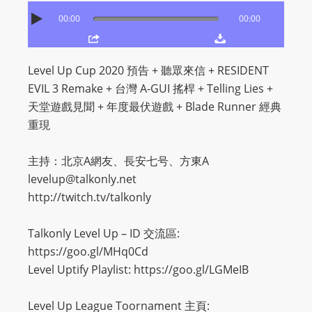
O
00:00
00:00
R
D
P
Level Up Cup 2020 預告 + 聽眾來信 + RESIDENT
R
EVIL 3 Remake + 台灣 A-GUI 搖桿 + Telling Lies +
E
天堂遊戲見聞 + 年度最伏遊戲 + Blade Runner 經典
S
重現
S
R
主持：北京A網友、長安七号、方東A
A
levelup@talkonly.net
D
http://twitch.tv/talkonly
I
O
Talkonly Level Up – ID 交流區:
P
https://goo.gl/MHq0Cd
L
Level Uptify Playlist: https://goo.gl/LGMeIB
U
G
Level Up League Toornament 主頁: