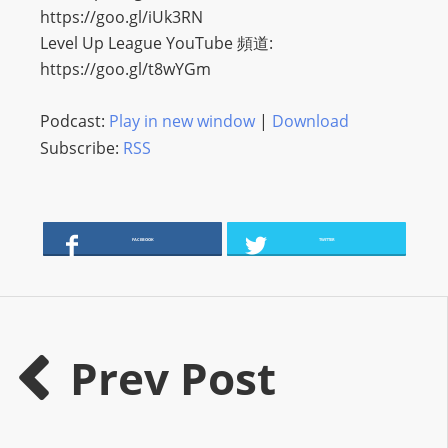
I
https://goo.gl/iUk3RN
N
Level Up League YouTube 頻道:
p
https://goo.gl/t8wYGm
o
w
Podcast:
Play in new window
|
Download
e
Subscribe:
RSS
r
e
d
b
FACEBOOK
TWITTER
y
W
o
r
Prev Post
d
P
r
e