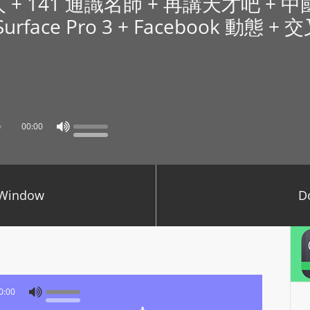
機殺人 + 141 通識名師 + 再講天才吧 +
P
Surface Pro 3 + Facebook 動態 
L
A
Y
E
R
a
00:00
n
d
W
 Window
O
D
R
D
P
R
E
0:00
S