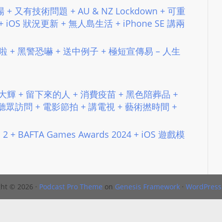
N
 開場 + 又有技術問題 + AU & NZ Lockdown + 可重
T
iOS 狀況更新 + 無人島生活 + iPhone SE 講兩
U
R
吧啦 + 黑警恐嚇 + 送中例子 + 極短宣傳易 – 人生
M
A
I
 + 馬大輝 + 留下來的人 + 消費疫苗 + 黑色陪葬品 +
N
 聽眾訪問 + 電影節拍 + 講電視 + 藝術撚時間 +
Z
talkonly
ers 2 + BAFTA Games Awards 2024 + iOS 遊戲模
ht © 2026 ·
Podcast Pro Theme
on
Genesis Framework
·
WordPress