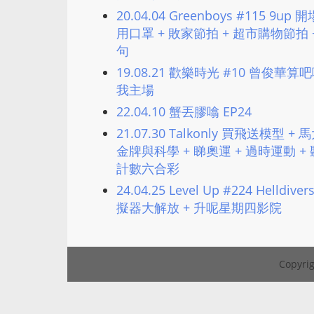
20.04.04 Greenboys #115 9up
用口罩 + 敗家節拍 + 超市購物節拍 + 
句
19.08.21 歡樂時光 #10 曾俊華算
我主場
22.04.10 蟹丟膠噏 EP24
21.07.30 Talkonly 買飛送模型
金牌與科學 + 睇奧運 + 過時運動​ +
計數六合彩
24.04.25 Level Up #224 Helldiv
擬器大解放 + 升呢星期四影院
Copyrig