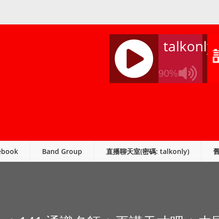
talkonly
90%
J
Q
U
E
R
ebook
Band Group
直播聊天室(密碼: talkonly)
Y
R
A
D
I
O