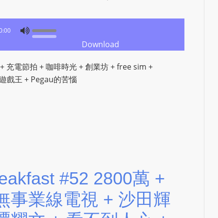
L
S
0:00
E
Download
R
V
 充電節拍 + 咖啡時光 + 創業坊 + free sim +
I
講戲 + 遊戲王 + Pegau的苦惱
C
E
O
N
L
I
N
reakfast #52 2800萬 +
E
A
 無事業線電視 + 沙田輝
G
E