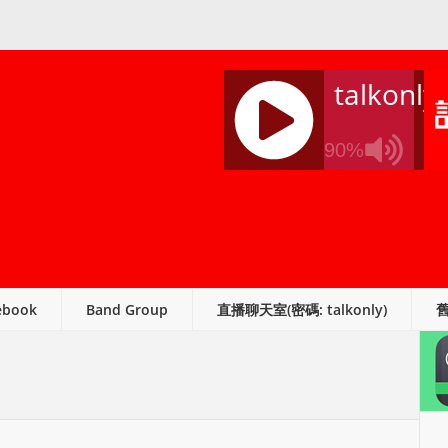
talkonly
90%
J
Q
U
E
R
ebook
Band Group
直播聊天室(密碼: talkonly)
Y
R
A
D
I
O