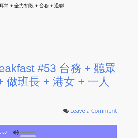
e
ew + 耳筒 + 全力扣殺 + 台務 + 退聯
d
b
y
W
o
r
d
Breakfast #53 台務 + 聽眾
P
r
 做班長 + 港女 + 一人
e
s
s
W
Leave a Comment
e
b
d
0:00