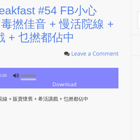
P
Breakfast #54 FB小心
L
A
 + 毒撚佳音 + 慢活院線 +
A
Y
戲 + 乜撚都佔中
E
R
Leave a Comment
a
n
d
0:00
W
Download
O
R
活院線 + 販賣懷舊 + 希活講戲 + 乜撚都佔中
D
P
R
E
S