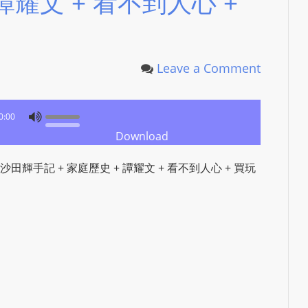
 譚耀文 + 看不到人心 +
N
T
U
R
Leave a Comment
M
A
0:00
I
Download
N
Z
+ 沙田輝手記 + 家庭歷史 + 譚耀文 + 看不到人心 + 買玩
talkonly