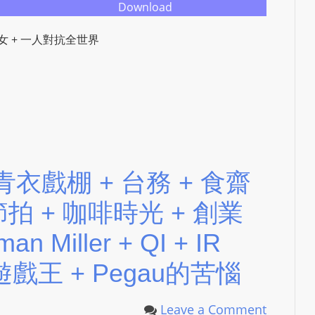
e
Download
s
i
港女 + 一人對抗全世界
g
n
D
e
x
h
e
+ 青衣戲棚 + 台務 + 食齋
i
m
節拍 + 咖啡時光 + 創業
a
man Miller + QI + IR
n
d
+ 遊戲王 + Pegau的苦惱
F
U
Leave a Comment
L