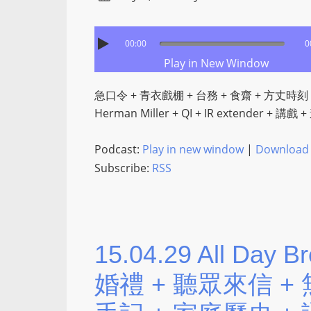
00:00
0
Play in New Window
急口令 + 青衣戲棚 + 台務 + 食齋 + 方丈時刻 +
Herman Miller + QI + IR extender + 
Podcast:
Play in new window
|
Download
Subscribe:
RSS
15.04.29 All Day B
婚禮 + 聽眾來信 +