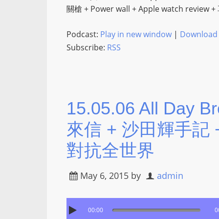
關槍 + Power wall + Apple watch revi
Podcast:
Play in new window
|
Download
Subscribe:
RSS
15.05.06 All Day 
來信 + 沙田輝手記 +
對抗全世界
May 6, 2015
by
admin
00:00
0