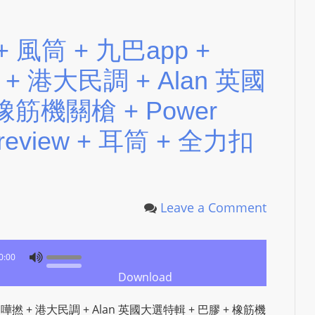
S
R
+ 風筒 + 九巴app +
A
D
撚 + 港大民調 + Alan 英國
I
O
橡筋機關槍 + Power
P
ch review + 耳筒 + 全力扣
L
U
G
I
Leave a Comment
N
p
o
0:00
w
Download
e
r
 + 嘩撚 + 港大民調 + Alan 英國大選特輯 + 巴膠 + 橡筋機