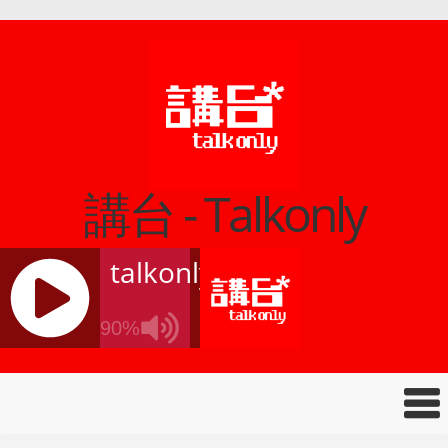
講台 - Talkonly
talkonly
90%
J
Q
U
E