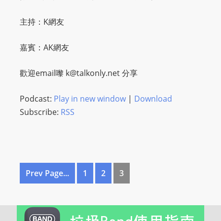
O
R
主持：K網友
D
P
嘉賓：AK網友
R
E
歡迎email嚟
k@talkonly.net
分享
S
S
Podcast:
Play in new window
|
Download
R
Subscribe:
RSS
A
D
I
O
P
Prev Page...
1
2
3
L
U
G