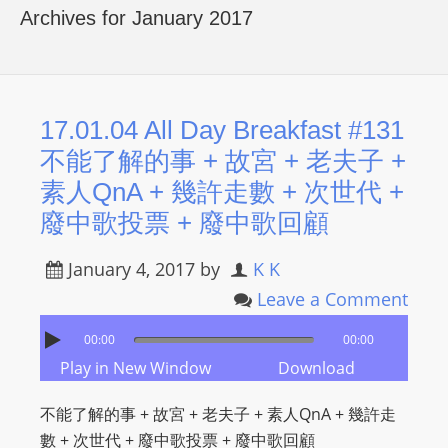
R
Archives for January 2017
Y
R
A
D
17.01.04 All Day Breakfast #131
I
不能了解的事 + 故宮 + 老夫子 +
O
素人QnA + 幾許走數 + 次世代 +
P
廢中歌投票 + 廢中歌回顧
L
A
January 4, 2017
by
K K
Y
Leave a Comment
E
R
00:00
00:00
a
Play in New Window
Download
n
d
不能了解的事 + 故宮 + 老夫子 + 素人QnA + 幾許走
W
數 + 次世代 + 廢中歌投票 + 廢中歌回顧