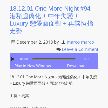
L
18.12.01 One More Night #94–
I
港豬虛偽化 + 中年失戀 +
N
E
Luxury 戀愛面面觀 + 再談恆指
A
走勢
G
E
December 2, 2018
by
marco marco
N
Leave a Comment
T
U
00:00
00:00
R
Play in New Window
Download
M
18.12.01 One More Night – 港豬虛偽化 + 中年失戀
A
+ Luxury 戀愛面面觀 + 再談恆指走勢
I
N
主持：馬高
Z
talkonly