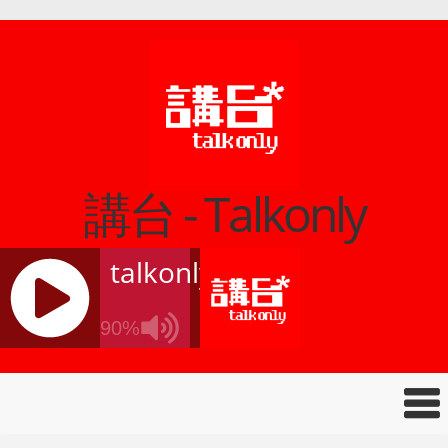
講台 - Talkonly
talkonly
90%
J
Q
U
E