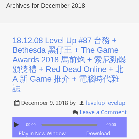
R
Archives for December 2018
Y
R
A
D
18.12.08 Level Up #87 台務 +
I
Bethesda 黑仔王 + The Game
O
Awards 2018 馬前炮 + 索尼勁爆
P
頒獎禮 + Red Dead Online + 北
L
A 新 Game 推介 + 電腦時代雜
A
Y
誌
E
R
December 9, 2018
by
levelup levelup
a
Leave a Comment
n
00:00
00:00
d
Play in New Window
Download
W