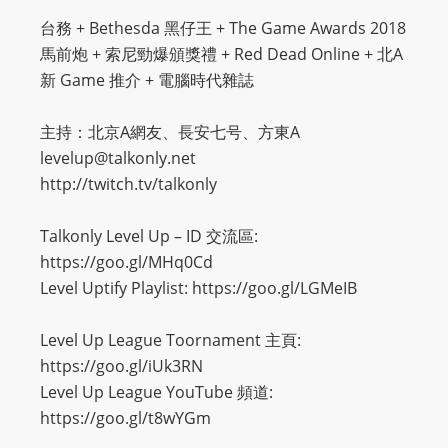
O
台務 + Bethesda 黑仔王 + The Game Awards 2018
R
馬前炮 + 索尼勁爆頒獎禮 + Red Dead Online + 北A
D
新 Game 推介 + 電腦時代雜誌
P
R
主持：北京A網友、長安七号、方東A
E
levelup@talkonly.net
S
http://twitch.tv/talkonly
S
R
Talkonly Level Up – ID 交流區:
A
https://goo.gl/MHq0Cd
D
Level Uptify Playlist: https://goo.gl/LGMeIB
I
O
Level Up League Toornament 主頁:
P
https://goo.gl/iUk3RN
L
Level Up League YouTube 頻道:
U
https://goo.gl/t8wYGm
G