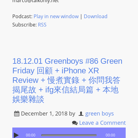
marco@talkonly.net
Podcast:
Play in new window
|
Download
Subscribe:
RSS
18.12.01 Greenboys #86 Green
Friday 回顧 + iPhone XR
Review + 慢煮實錄 + 你問我答
揭尾故 + ifg來信結局篇 + 本地
娛樂雜談
December 1, 2018
by
green boys
Leave a Comment
00:00
00:00