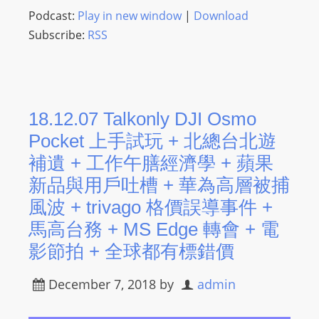
I
Podcast:
Play in new window
|
Download
N
Subscribe:
RSS
p
o
w
e
r
18.12.07 Talkonly DJI Osmo
e
Pocket 上手試玩 + 北總台北遊
d
補遺 + 工作午膳經濟學 + 蘋果
b
新品與用戶吐槽 + 華為高層被捕
y
風波 + trivago 格價誤導事件 +
W
o
馬高台務 + MS Edge 轉會 + 電
r
影節拍 + 全球都有標錯價
d
P
December 7, 2018
by
admin
r
e