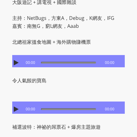
大阪遊記 + 講電視 + 國際雜談
主持：NetBugs，方東A，Debug，K網友，IFG
嘉賓：南無G，窮L網友，Aaab
北總祖家搵食地圖 + 海外購物賺機票
00:00
00:00
令人氣餒的寶島
00:00
00:00
補選波特：神祕的屌票石 + 爆房主題旅遊