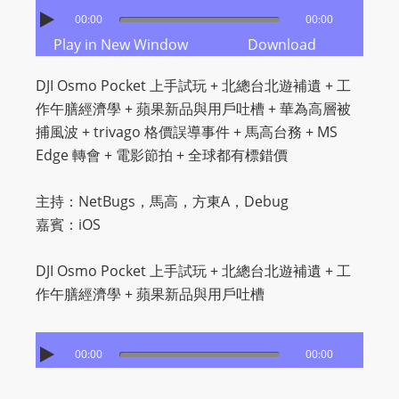
00:00
00:00
s
Play in New Window
Download
s
W
DJI Osmo Pocket 上手試玩 + 北總台北遊補遺 + 工
e
作午膳經濟學 + 蘋果新品與用戶吐槽 + 華為高層被
b
捕風波 + trivago 格價誤導事件 + 馬高台務 + MS
d
Edge 轉會 + 電影節拍 + 全球都有標錯價
e
s
主持：NetBugs，馬高，方東A，Debug
i
嘉賓：iOS
g
n
DJI Osmo Pocket 上手試玩 + 北總台北遊補遺 + 工
D
作午膳經濟學 + 蘋果新品與用戶吐槽
e
x
h
00:00
00:00
e
i