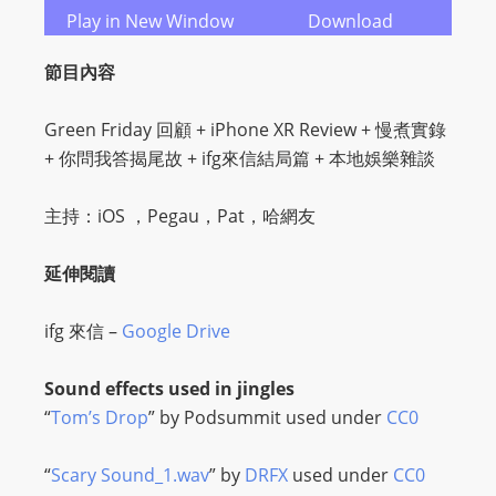
Play in New Window
Download
節目內容
Green Friday
回顧 +
iPhone XR Review
+
慢煮實錄
+
你問我答揭尾故 +
ifg
來信結局篇 +
本地娛樂雜談
主持：iOS ，Pegau，Pat，哈網友
延伸閱讀
ifg 來信 –
Google Drive
Sound effects used in jingles
“
Tom’s Drop
” by Podsummit used under
CC0
“
Scary Sound_1.wav
” by
DRFX
used under
CC0