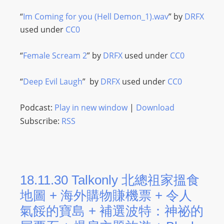
“
Im Coming for you (Hell Demon_1).wav
” by
DRFX
used under
CC0
“
Female Scream 2
” by
DRFX
used under
CC0
“
Deep Evil Laugh
” by
DRFX
used under
CC0
Podcast:
Play in new window
|
Download
Subscribe:
RSS
18.11.30 Talkonly 北總祖家搵食
地圖 + 海外購物賺機票 + 令人
氣餒的寶島 + 補選波特：神祕的