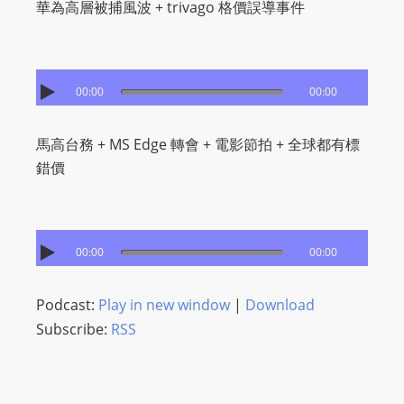
華為高層被捕風波 + trivago 格價誤導事件
m
a
n
d
00:00
00:00
F
U
馬高台務 + MS Edge 轉會 + 電影節拍 + 全球都有標
L
錯價
L
S
E
R
00:00
00:00
V
I
Podcast:
Play in new window
|
Download
C
Subscribe:
RSS
E
O
N