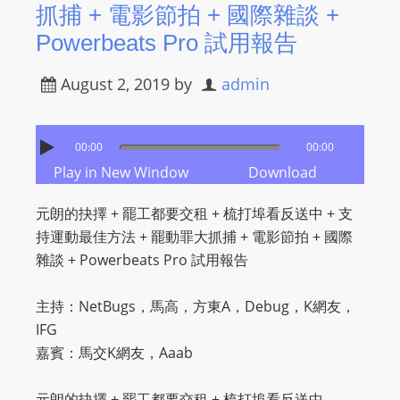
抓捕 + 電影節拍 + 國際雜談 +
s
Powerbeats Pro 試用報告
s
W
August 2, 2019
by
admin
e
b
d
00:00
00:00
e
Play in New Window
Download
s
i
元朗的抉擇 + 罷工都要交租 + 梳打埠看反送中 + 支
g
持運動最佳方法 + 罷動罪大抓捕 + 電影節拍 + 國際
n
雜談 + Powerbeats Pro 試用報告
D
e
主持：NetBugs，馬高，方東A，Debug，K網友，
x
IFG
h
嘉賓：馬交K網友，Aaab
e
i
元朗的抉擇 + 罷工都要交租 + 梳打埠看反送中