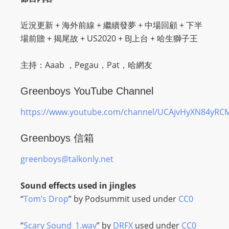
O
R
近況更新 + 海外前線 + 繼續發夢 + 中場回顧 + 下半
D
場前贍 + 揭尾故 + US2020 + BJ上台 + 哈生獅子王
P
R
主持：Aaab ，Pegau，Pat，哈網友
E
S
Greenboys YouTube Channel
S
R
https://www.youtube.com/channel/UCAjvHyXN84yR
A
Greenboys 信箱
D
I
greenboys@talkonly.net
O
P
Sound effects used in jingles
L
“
Tom’s Drop
” by Podsummit used under
CC0
U
G
“
Scary Sound_1.wav
” by
DRFX
used under
CC0