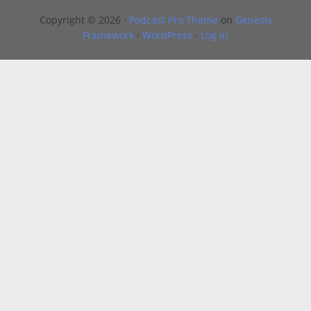
Copyright © 2026 ·
Podcast Pro Theme
on
Genesis
Framework
·
WordPress
·
Log in