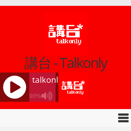
講台 - Talkonly
talkonly
90%
J
Q
U
E