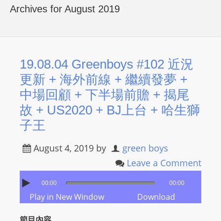
R
Archives for August 2019
Y
R
A
D
19.08.04 Greenboys #102 近況
I
更新 + 海外前線 + 繼續發夢 +
O
中場回顧 + 下半場前贍 + 揭尾
P
故 + US2020 + BJ上台 + 哈生獅
L
子王
A
Y
August 4, 2019
by
green boys
E
R
Leave a Comment
a
00:00
00:00
n
Play in New Window
Download
d
W
節目內容