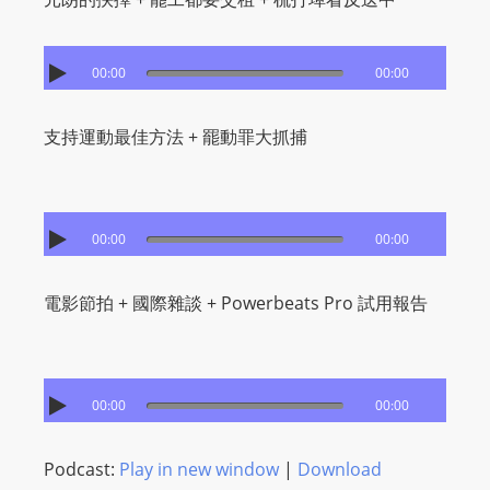
m
a
00:00
00:00
n
d
F
支持運動最佳方法 + 罷動罪大抓捕
U
L
L
00:00
00:00
S
E
電影節拍 + 國際雜談 + Powerbeats Pro 試用報告
R
V
I
C
00:00
00:00
E
O
Podcast:
Play in new window
|
Download
N