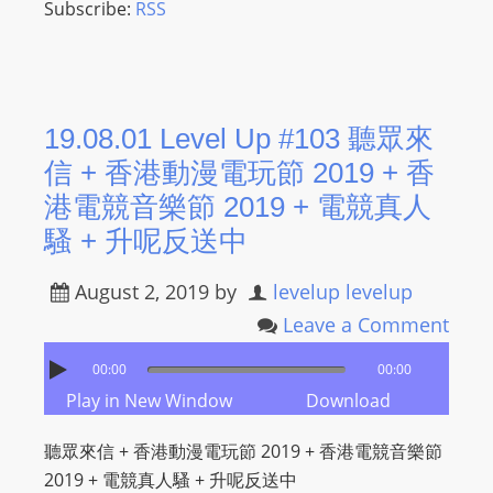
Subscribe:
RSS
L
I
N
E
A
19.08.01 Level Up #103 聽眾來
G
信 + 香港動漫電玩節 2019 + 香
E
港電競音樂節 2019 + 電競真人
N
騷 + 升呢反送中
T
U
August 2, 2019
by
levelup levelup
R
Leave a Comment
M
A
00:00
00:00
I
Play in New Window
Download
N
Z
聽眾來信 + 香港動漫電玩節 2019 + 香港電競音樂節
talkonly
2019 + 電競真人騷 + 升呢反送中