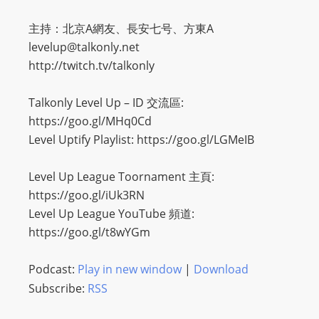
主持：北京A網友、長安七号、方東A
levelup@talkonly.net
http://twitch.tv/talkonly
Talkonly Level Up – ID 交流區:
https://goo.gl/MHq0Cd
Level Uptify Playlist: https://goo.gl/LGMeIB
Level Up League Toornament 主頁:
https://goo.gl/iUk3RN
Level Up League YouTube 頻道:
https://goo.gl/t8wYGm
Podcast:
Play in new window
|
Download
Subscribe:
RSS