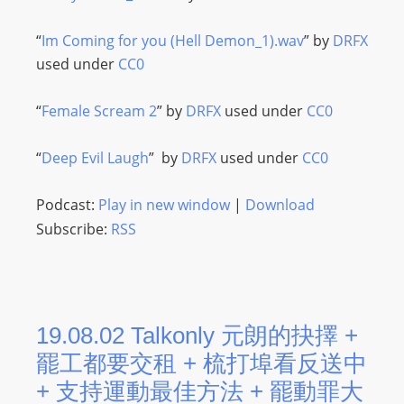
I
N
“
Im Coming for you (Hell Demon_1).wav
” by
DRFX
p
used under
CC0
o
w
“
Female Scream 2
” by
DRFX
used under
CC0
e
r
“
Deep Evil Laugh
” by
DRFX
used under
CC0
e
d
Podcast:
Play in new window
|
Download
b
Subscribe:
RSS
y
W
o
r
19.08.02 Talkonly 元朗的抉擇 +
d
P
罷工都要交租 + 梳打埠看反送中
r
+ 支持運動最佳方法 + 罷動罪大
e