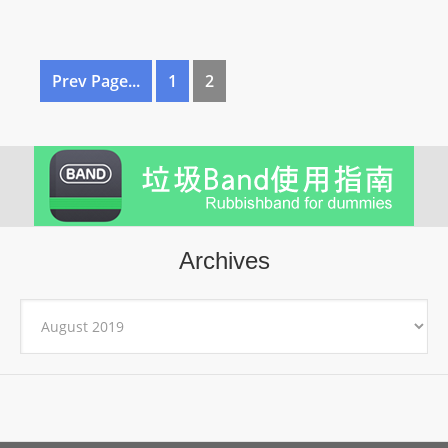
Prev Page...
1
2
Archives
Archives