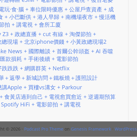
N
 + 無電玩·食·腦 + 車位限時優惠 + 公屋戶查資產 + 成
T
 + 小巴斷供 + 港人早歸 + 南機場夜市 + 慢活機
U
影節拍 + 講電視 + 會所工廈
R
Sony Z3 + 政總直播 + cut 有線 + 淘傑節拍 +
M
+ 小黃政總現場 + 北京iphone價錢 + 小黃政總現場2
A
級 Fake News + 國際離談 + 首爾公幹頭盔 + AI 吞噬
I
 Pro + 匯款損耗 + 手術後續 + 電影節拍
N
 人仔跌跌跌 + 網購群英 + Netflix
Z
列車 選舉＋返學＋新城訪問＋鐵板燒＋護照設計
talkonly
5 K撚講Apple + 買樓vs溝女 + Parkour
的故事 + 食黃店過到自己 + 電視愈買愈近 + 逆週期預算
Spotify HiFi + 電影節拍 + 講電視
ht © 2026 ·
Podcast Pro Theme
on
Genesis Framework
·
WordPress