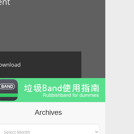
oment
ownload
Archives
rchives