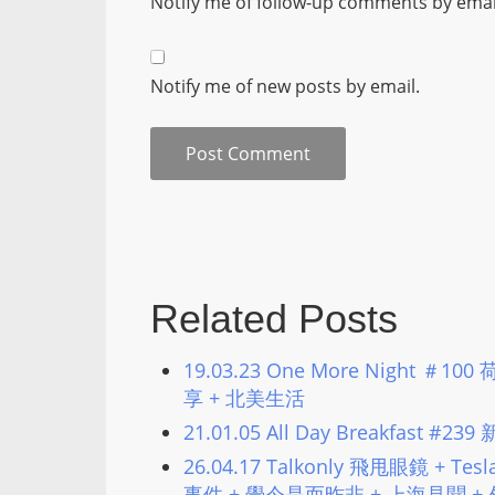
Notify me of follow-up comments by emai
Notify me of new posts by email.
Related Posts
19.03.23 One More Night
享 + 北美生活
21.01.05 All Day Breakfast #239
26.04.17 Talkonly 飛甩眼鏡 + 
事件 + 覺今是而昨非 + 上海見聞 + 