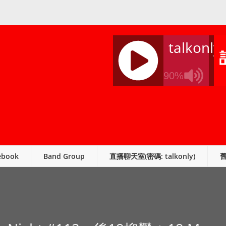
talkonly
90%
J
Q
U
E
R
ebook
Band Group
直播聊天室(密碼: talkonly)
Y
R
A
D
I
O