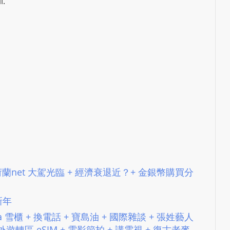
l.
L
S
E
R
V
I
C
E
O
N
L
I
 ＃100 荷蘭net 大駕光臨 + 經濟衰退近？+ 金銀幣購買分
N
E
A
 新年
G
Tesla 雪櫃 + 換電話 + 寶島油 + 國際雜談 + 張姓藝人
E
外遊轉區 eSIM + 電影節拍 + 講電視 + 復古老麥