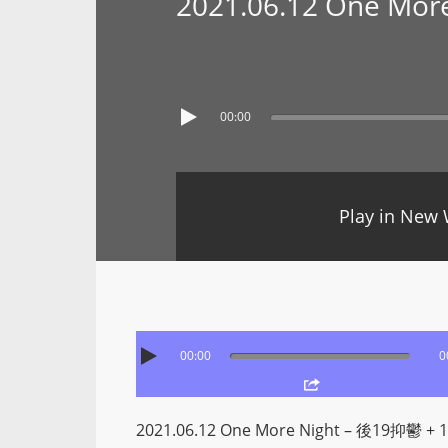
2021.06.12 One Mo
00:00
Play in New
00:00
0
2021.06.12 One More Night – 後19抑鬱 + 