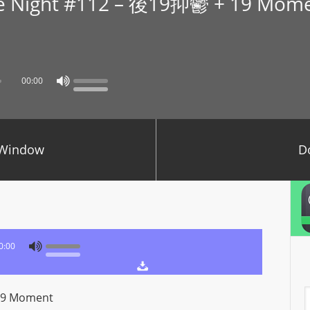
re Night #112 – 後19抑鬱 + 19 M
P
L
A
Y
00:00
E
R
a
n
 Window
D
d
W
O
R
D
0:00
P
R
E
A
19 Moment
S