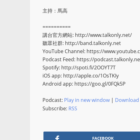
主持：馬高
==========
講台官方網站: http://www.talkonly.net/​​
聽眾社群: http://band.talkonly.net​​
YouTube Channel: https://www.youtube.c
Podcast Feed: https://podcast.talkonly.net
Spotify: http://spoti.fi/2OOYT7T​​
iOS app: http://apple.co/1OsTKIy​​
Android app: https://goo.gl/0FQk5P​​
Podcast:
Play in new window
|
Download
Subscribe:
RSS
FACEBOOK