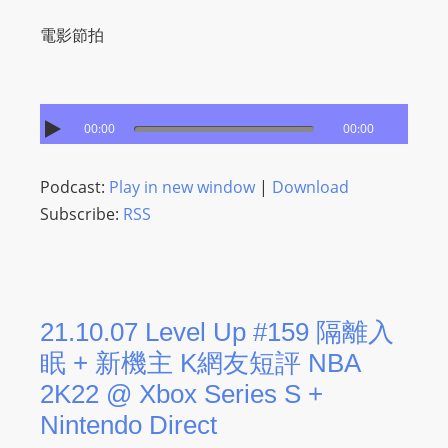
I
N
電影節拍
p
o
w
00:00
00:00
e
r
e
Podcast:
Play in new window
|
Download
d
Subscribe:
RSS
b
y
W
o
21.10.07 Level Up #159 隔離入
r
眠 + 新機主 K網友短評 NBA
d
2K22 @ Xbox Series S +
P
r
Nintendo Direct
e