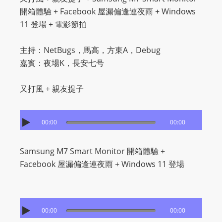
O
開箱體驗 + Facebook 屋漏偏逢連夜雨 + Windows
R
11 登場 + 電影節拍
D
P
主持：NetBugs，馬高，方東A，Debug
R
嘉賓：夜場K，長安七号
E
S
又打風 + 親友提子
S
R
A
00:00
00:00
D
I
Samsung M7 Smart Monitor 開箱體驗 +
O
Facebook 屋漏偏逢連夜雨 + Windows 11 登場
P
L
U
G
00:00
00:00