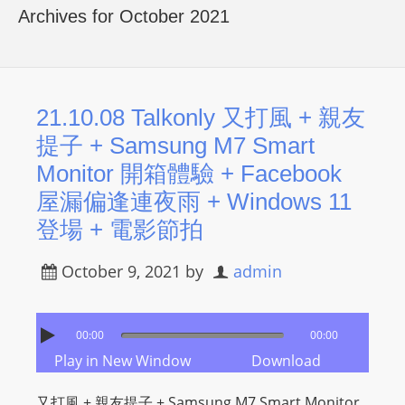
R
Archives for October 2021
Y
R
A
D
21.10.08 Talkonly 又打風 + 親友
I
提子 + Samsung M7 Smart
O
Monitor 開箱體驗 + Facebook
P
屋漏偏逢連夜雨 + Windows 11
L
登場 + 電影節拍
A
Y
October 9, 2021
by
admin
E
R
a
00:00
00:00
n
Play in New Window
Download
d
W
又打風 + 親友提子 + Samsung M7 Smart Monitor