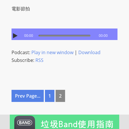
電影節拍
00:00
00:00
Podcast:
Play in new window
|
Download
Subscribe:
RSS
Prev Page...
1
2