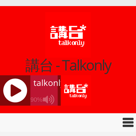
講台 - Talkonly
talkonly
90%
J
Q
U
E