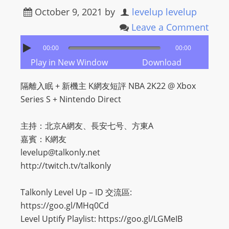
October 9, 2021
by
levelup levelup
s
s
Leave a Comment
W
00:00
00:00
e
Play in New Window
Download
b
d
隔離入眠 + 新機主 K網友短評 NBA 2K22 @ Xbox
e
Series S + Nintendo Direct
s
i
主持：北京A網友、長安七号、方東A
g
嘉賓：K網友
n
levelup@talkonly.net
D
http://twitch.tv/talkonly
e
x
Talkonly Level Up – ID 交流區:
h
https://goo.gl/MHq0Cd
e
Level Uptify Playlist: https://goo.gl/LGMeIB
i