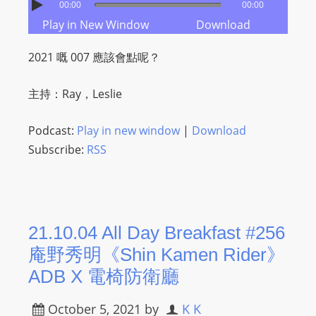
00:00
00:00
L
Play in New Window
Download
I
N
2021 嘅 007 應該會點呢？
E
A
主持：Ray，Leslie
G
E
Podcast:
Play in new window
|
Download
N
Subscribe:
RSS
T
U
R
M
A
21.10.04 All Day Breakfast #256
I
庵野秀明《Shin Kamen Rider》
N
ADB X 電椅防衛廳
Z
talkonly
October 5, 2021
by
K K