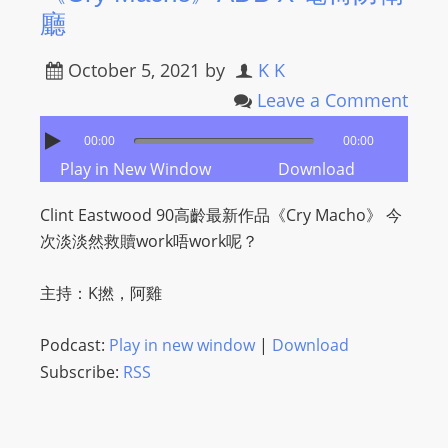
廳
October 5, 2021
by
K K
Leave a Comment
00:00
00:00
Play in New Window
Download
Clint Eastwood 90高齡最新作品《Cry Macho》 今
次淡淡然救贖work唔work呢？
主持：K撚，阿雞
Podcast:
Play in new window
|
Download
Subscribe:
RSS