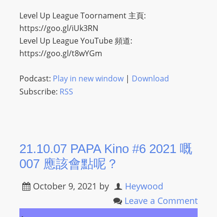
m
Level Up League Toornament 主頁:
a
https://goo.gl/iUk3RN
n
Level Up League YouTube 頻道:
d
https://goo.gl/t8wYGm
F
U
Podcast:
Play in new window
|
Download
L
Subscribe:
RSS
L
S
E
R
21.10.07 PAPA Kino #6 2021 嘅
V
I
007 應該會點呢？
C
E
October 9, 2021
by
Heywood
O
Leave a Comment
N