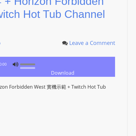
 Horizon Forbidden
L
ch Hot Tub Channel
S
E
R
V
p
Leave a Comment
I
C
E
0:00
O
Download
N
L
 Forbidden West 實機示範 + Twitch Hot Tub
I
N
E
A
G
E