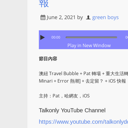
報
June 2, 2021
by
green boys
00:00
0
Play in New Window
節目內容
澳紐 Travel Bubble + Pat 轉場 + 重大生活
Minari + Error 熱潮] + 去定留？ + iOS 快報
主持：Pat，哈網友，iOS
Talkonly YouTube Channel
https://www.youtube.com/talkonlyd