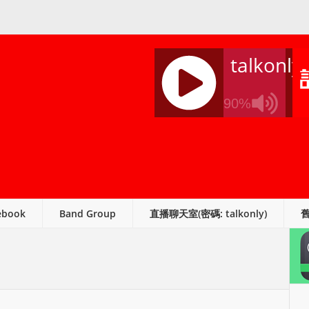
talkonly
90%
J
Q
U
E
R
ebook
Band Group
直播聊天室(密碼: talkonly)
Y
R
A
D
I
O