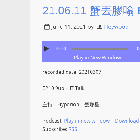
21.06.11 蟹丟膠噏 EP
June 11, 2021
by
Heywood
00:00
0
Play in New Window
recorded date: 20210307
EP10 9up + IT Talk
主持：Hyperion，丟那星
Podcast:
Play in new window
|
Download
Subscribe:
RSS