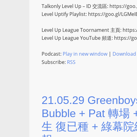
Talkonly Level Up – ID 交流區: https://go
Level Uptify Playlist: https://goo.gl/LGMeI
Level Up League Toornament 主頁: https:
Level Up League YouTube 頻道: https://g
Podcast:
Play in new window
|
Download
Subscribe:
RSS
21.05.29 Greenbo
Bubble + Pat 轉
生 復已種 + 綠幕院線