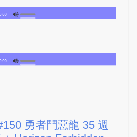
e
s
0:00
i
g
n
D
e
x
0:00
h
e
i
m
a
n
d
F
Up #150 勇者鬥惡龍 35 週
U
L