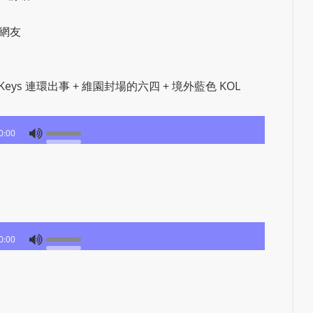
e
d
K網友
b
y
W
 MX Keys 連環出事 + 維園封場的六四 + 境外藍色 KOL
o
r
d
0:00
P
r
e
s
s
0:00
W
e
b
d