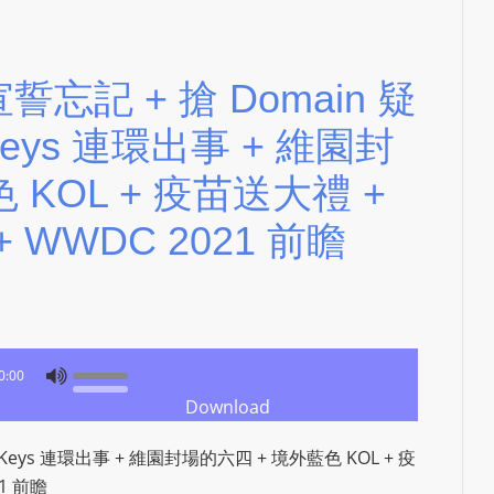
S
R
A
ly 宣誓忘記 + 搶 Domain 疑
D
I
X Keys 連環出事 + 維園封
O
 KOL + 疫苗送大禮 +
P
L
 WWDC 2021 前瞻
U
G
I
N
p
0:00
o
Download
w
e
MX Keys 連環出事 + 維園封場的六四 + 境外藍色 KOL + 疫
r
1 前瞻