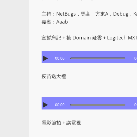
主持：NetBugs，馬高，方東A，Debug，
嘉賓：Aaab
宣誓忘記 + 搶 Domain 疑雲 + Logitech
00:00
0
疫苗送大禮
00:00
0
電影節拍 + 講電視