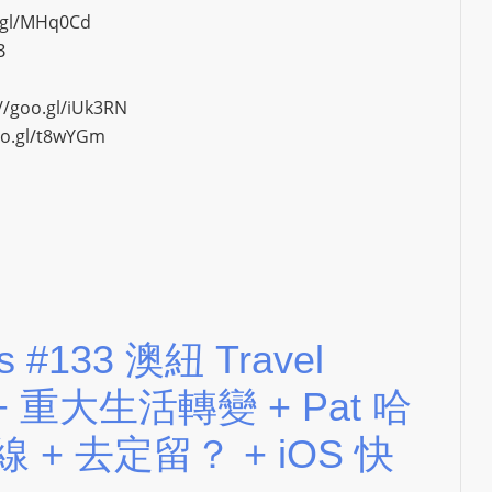
N
o.gl/MHq0Cd
T
B
U
R
//goo.gl/iUk3RN
M
oo.gl/t8wYGm
A
I
N
Z
talkonly
ys #133 澳紐 Travel
場 + 重大生活轉變 + Pat 哈
 + 去定留？ + iOS 快