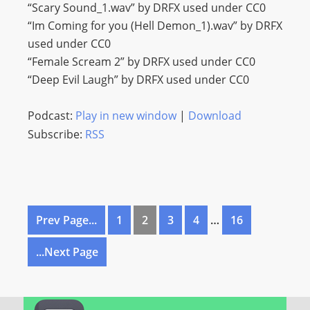
“Scary Sound_1.wav” by DRFX used under CC0
“Im Coming for you (Hell Demon_1).wav” by DRFX
used under CC0
“Female Scream 2” by DRFX used under CC0
“Deep Evil Laugh” by DRFX used under CC0
Podcast:
Play in new window
|
Download
Subscribe:
RSS
Prev Page...
1
2
3
4
…
16
...Next Page