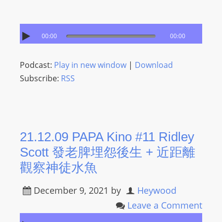
s
s
00:00
00:00
W
e
b
Podcast:
Play in new window
|
Download
d
Subscribe:
RSS
e
s
i
g
21.12.09 PAPA Kino #11 Ridley
n
Scott 發老脾埋怨後生 ​+ 近距離
D
觀察神徒水魚
e
x
December 9, 2021
by
Heywood
h
Leave a Comment
e
i