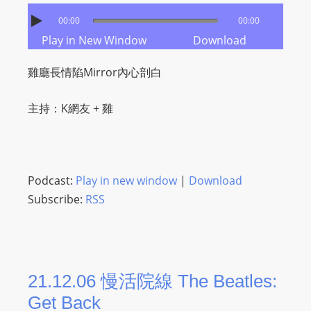
L
00:00
00:00
I
Play in New Window
Download
N
E
雞廳長情陷Mirror內心剖白
A
G
主持：K網友 + 雞
E
N
T
U
Podcast:
Play in new window
|
Download
R
Subscribe:
RSS
M
A
I
N
21.12.06 慢活院線 The Beatles:
Z
talkonly
Get Back