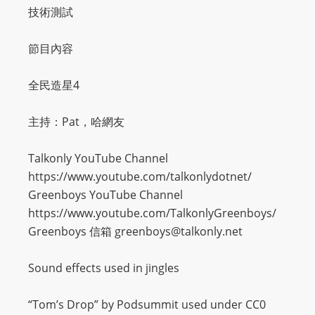
技術測試
節目內容
全民造星4
主持：Pat，哈網友
Talkonly YouTube Channel
https://www.youtube.com/talkonlydotnet/
Greenboys YouTube Channel
https://www.youtube.com/TalkonlyGreenboys/
Greenboys 信箱
greenboys@talkonly.net
Sound effects used in jingles
“Tom’s Drop” by Podsummit used under CC0