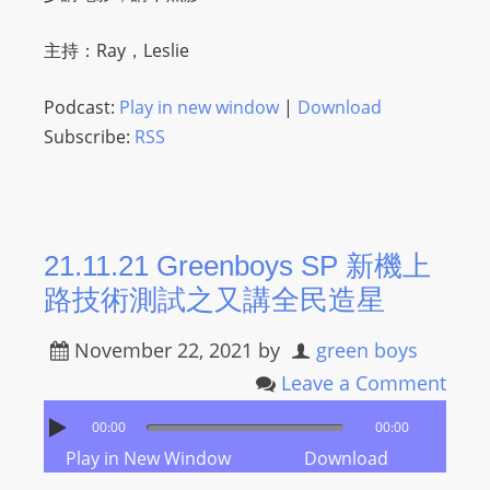
主持：Ray，Leslie
Podcast:
Play in new window
|
Download
Subscribe:
RSS
21.11.21 Greenboys SP 新機上
路技術測試之又講全民造星
November 22, 2021
by
green boys
Leave a Comment
00:00
00:00
Play in New Window
Download