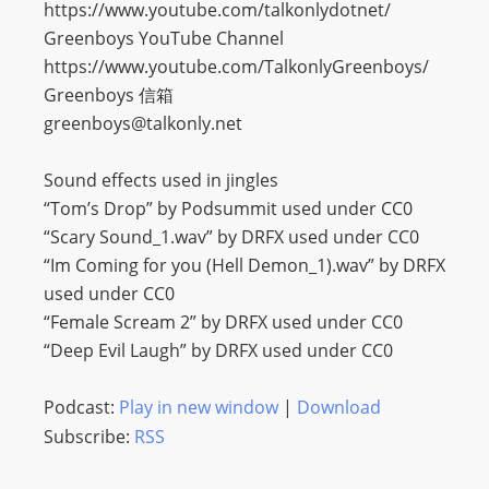
https://www.youtube.com/talkonlydotnet/
Greenboys YouTube Channel
https://www.youtube.com/TalkonlyGreenboys/
Greenboys 信箱
greenboys@talkonly.net
Sound effects used in jingles
“Tom’s Drop” by Podsummit used under CC0
“Scary Sound_1.wav” by DRFX used under CC0
“Im Coming for you (Hell Demon_1).wav” by DRFX
used under CC0
“Female Scream 2” by DRFX used under CC0
“Deep Evil Laugh” by DRFX used under CC0
Podcast:
Play in new window
|
Download
Subscribe:
RSS