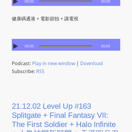
00:00
00:00
健康碼通港 + 電影節拍 + 講電視
00:00
00:00
Podcast:
Play in new window
|
Download
Subscribe:
RSS
21.12.02 Level Up #163
Splitgate + Final Fantasy VII:
The First Soldier + Halo Infinite