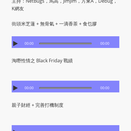
主持：NetBugs，馬高，JimJim，方東A，Debug，
K網友
街頭米芝蓮 + 無骨氣 + 一滴香茶 + 食乜膠
00:00
00:00
淘嘢性情之 Black Friday 戰績
00:00
00:00
親子財經 + 完善打機制度