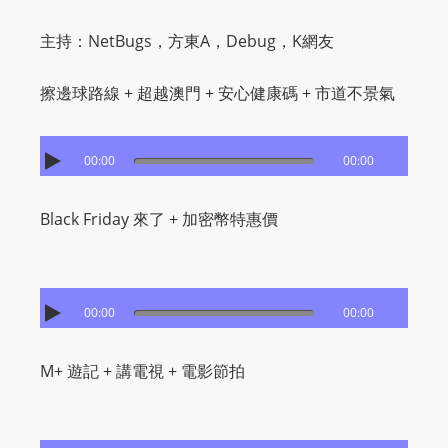
主持：NetBugs，方東A，Debug，K網友
擦邊球路線 + 超越澳門 + 安心健康碼 + 市道不景氣
00:00
00:00
Black Friday 來了 + 加密幣特惠價
00:00
00:00
M+ 遊記 + 講電視 + 電影節拍