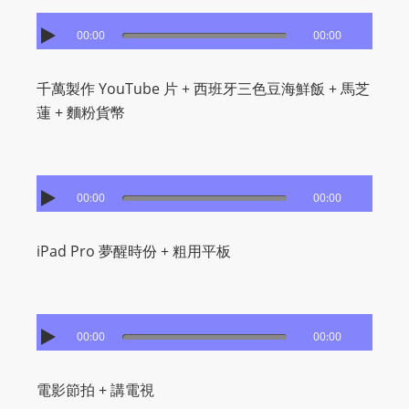
I
N
00:00
00:00
p
o
千萬製作 YouTube 片 + 西班牙三色豆海鮮飯 + 馬芝
w
蓮 + 麵粉貨幣
e
r
e
d
00:00
00:00
b
y
iPad Pro 夢醒時份 + 粗用平板
W
o
r
d
00:00
00:00
P
r
電影節拍 + 講電視
e