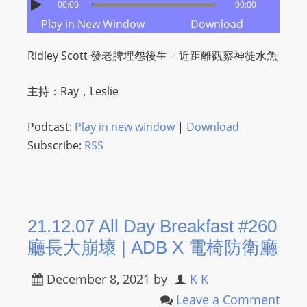
00:00
00:00
m
Play in New Window
Download
a
n
Ridley Scott 發老脾埋怨後生 ​+ 近距離觀察神徒水魚
d
F
主持：Ray，Leslie
U
L
Podcast:
Play in new window
|
Download
L
Subscribe:
RSS
S
E
R
V
21.12.07 All Day Breakfast #260
I
C
廳長大崩壞 | ADB X 電椅防衛廳
E
December 8, 2021
by
K K
O
N
Leave a Comment