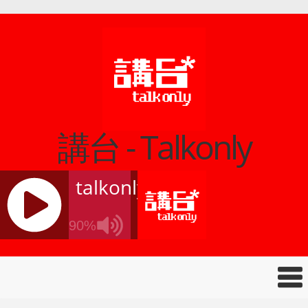
講台 - Talkonly
talkonly
90%
J
Q
U
E