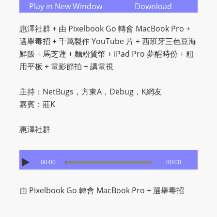
O
Play in New Window
Download
R
惠澤社群 + 由 Pixelbook Go 轉會 MacBook Pro +
D
選舉毒招 + 千萬製作 YouTube 片 + 西班牙三色豆海
P
鮮飯 + 馬芝蓮 + 麵粉貨幣 + iPad Pro 夢醒時份 + 粗
R
用平板 + 電影節拍 + 講電視
E
S
主持：NetBugs，方東A，Debug，K網友
S
嘉賓：莊K
R
A
惠澤社群
D
I
O
00:00
00:00
P
L
由 Pixelbook Go 轉會 MacBook Pro + 選舉毒招
U
G