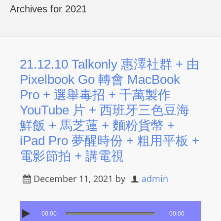
R
Archives for 2021
Y
R
A
D
21.12.10 Talkonly 惠澤社群 + 由
I
Pixelbook Go 轉會 MacBook
O
Pro + 選舉毒招 + 千萬製作
P
YouTube 片 + 西班牙三色豆海
L
鮮飯 + 馬芝蓮 + 麵粉貨幣 +
A
Y
iPad Pro 夢醒時份 + 粗用平板 +
E
電影節拍 + 講電視
R
a
December 11, 2021
by
admin
n
d
W
00:00
00:00