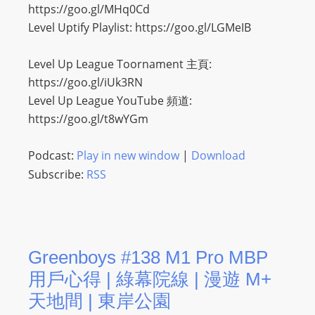
https://goo.gl/MHq0Cd
Level Uptify Playlist: https://goo.gl/LGMeIB
Level Up League Toornament 主頁:
https://goo.gl/iUk3RN
Level Up League YouTube 頻道:
https://goo.gl/t8wYGm
Podcast:
Play in new window
|
Download
Subscribe:
RSS
Greenboys #138 M1 Pro MBP
用戶心得 | 綠幕院線 | 漫遊 M+
天地間 | 東岸公園