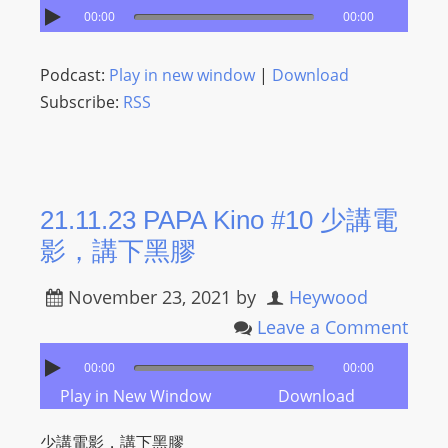
00:00
00:00
Podcast:
Play in new window
|
Download
Subscribe:
RSS
21.11.23 PAPA Kino #10 少講電
影，講下黑膠
November 23, 2021
by
Heywood
Leave a Comment
00:00
00:00
Play in New Window
Download
少講電影，講下黑膠