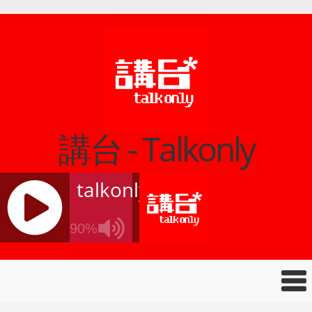
講台 - Talkonly
talkonly
90%
J
Q
U
E