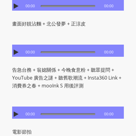
L
00:00
00:00
I
N
畫面好靚沾麵 + 北公發夢 + 正涼皮
E
A
G
E
00:00
00:00
N
T
告急台務 + 翁媳關係 + 今晚食意粉 + 聽眾提問 +
U
YouTube 廣告之謎 + 聽舊歌潮流 + Insta360 Link +
R
消費券之春 + mooInk S 用後評測
M
A
I
N
00:00
00:00
Z
talkonly
電影節拍