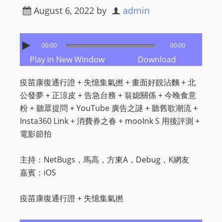
m
August 6, 2022
by
admin
a
n
00:00
00:00
d
Play in New Window
Download
F
U
疫苗康復通行證 + 失憶集氣撚 + 畫面好靚沾麵 + 北
L
公發夢 + 正涼皮 + 告急台務 + 翁媳關係 + 今晚食意
L
粉 + 聽眾提問 + YouTube 廣告之謎 + 聽舊歌潮流 +
S
Insta360 Link + 消費券之春 + mooInk S 用後評測 +
E
電影節拍
R
V
主持：NetBugs，馬高，方東A，Debug，K網友
I
嘉賓：iOS
C
E
疫苗康復通行證 + 失憶集氣撚
O
N