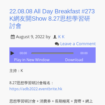
I
N
22.08.08 All Day Breakfast #273
p
K網友開Show 8.27思想學習研
o
討會
w
e
August 9, 2022
by
K K
r
Leave a Comment
e
d
00:00
00:00
b
Play in New Window
Download
y
W
主持：K
o
r
8.27思想學習研討會報名：
d
https://adb2022.eventbrite.hk
P
r
思想學習研討會 + 消費券 + 長期糧尾 + 賣嘢 + 網上
e