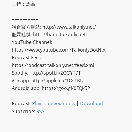
O
主持：馬高
R
D
==========
P
講台官方網站: http://www.talkonly.net/​​
R
聽眾社群: http://band.talkonly.net​​
E
YouTube Channel:
S
https://www.youtube.com/TalkonlyDotNet​​
S
Podcast Feed:
R
https://podcast.talkonly.net/feed.xml​​
A
Spotify: http://spoti.fi/2OOYT7T​​
D
iOS app: http://apple.co/1OsTKIy​​
I
Android app: https://goo.gl/0FQk5P​​
O
P
Podcast:
Play in new window
|
Download
L
Subscribe:
RSS
U
G