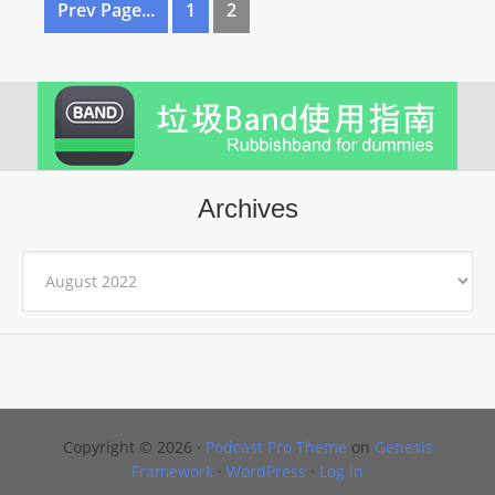
Prev Page...
1
2
Archives
Archives
Copyright © 2026 ·
Podcast Pro Theme
on
Genesis
Framework
·
WordPress
·
Log in