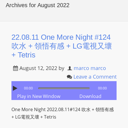
R
Archives for August 2022
Y
R
A
D
22.08.11 One More Night #124
I
吹水 + 領悟有感 + LG電視又壞
O
+ Tetris
P
L
August 12, 2022
by
marco marco
A
Leave a Comment
Y
E
00:00
00:00
R
Play in New Window
Download
a
n
One More Night 2022.08.11#124 吹水 + 領悟有感
d
+ LG電視又壞 + Tetris
W