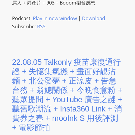
屌人 + 港產片 + 903 + Booom摺台感想
s
s
Podcast:
Play in new window
|
Download
W
Subscribe:
RSS
e
b
d
e
22.08.05 Talkonly 疫苗康復通行
s
i
證 + 失憶集氣撚 + 畫面好靚沾
g
麵 + 北公發夢 + 正涼皮 + 告急
n
台務 + 翁媳關係 + 今晚食意粉 +
D
聽眾提問 + YouTube 廣告之謎 +
e
聽舊歌潮流 + Insta360 Link + 消
x
費券之春 + mooInk S 用後評測
h
e
+ 電影節拍
i