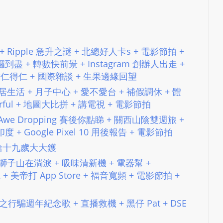
e
s
i
g
​ + Ripple 急升之謎 + 北總好人卡s + 電影節拍 +
n
盡 + 轉數快前景 + Instagram 創辦人出走 +
D
車之求仁得仁 + 國際雜談 + 生果邊緣回望
e
+ 旅居生活 + 月子中心 + 愛不愛台 + 補假調休 + 體
x
derful + 地圖大比拼 + 講電視 + 電影節拍
h
e
pple Awe Dropping 賽後你點睇 + 關西山陰雙週旅 +
i
+ Google Pixel 10 用後報告 + 電影節拍
m
#283 給十九歲大大鑊
a
零 + 獅子山在淌淚 + 吸味清新機 + 電器幫 +
n
22 + 美帝打 App Store + 福音寬頻 + 電影節拍 +
d
F
生試咪之行騙週年紀念歌 + 直播救機 + 黑仔 Pat + DSE
U
L