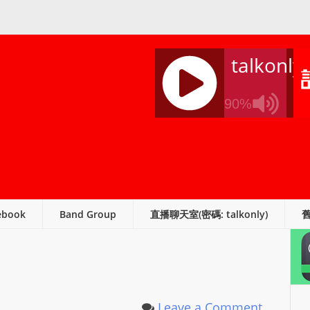
talkonly
90%
J
Q
U
E
R
ebook
Band Group
直播聊天室(密碼: talkonly)
Y
R
A
D
I
O
Leave a Comment