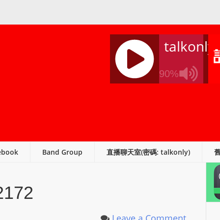
talkonly
90%
J
Q
U
E
R
ebook
Band Group
直播聊天室(密碼: talkonly)
Y
R
A
2172
D
I
O
Leave a Comment