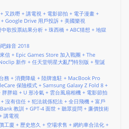
e
s
土樂隊 + 又跌嘢 + 講電視 + 電影節拍 + 電子漫畫 +
i
 + Google Drive 用戶投訴 + 美國樂視
g
t #188 廢中歌投票結果分析 + 珠西橋 + ABC猜想 + 地獄
n
D
– 酒吧錄音 2018
e
x
眾來信 + Epic Games Store 加入戰團 + The
h
+ Noclip 新作 + 任天堂明星大亂鬥特別版 + 聖誕
e
i
+ 台務 + 消費降級 + 陸牌進駐 + MacBook Pro
m
leCare 保險模式 + Samsung Galaxy Z Fold 8 +
a
 + 胖胖箱 + U 形冷氣 + 雲台風扇相機 + 電影節拍
n
Manner + 沒有信任 + 犯法就係犯法 + 全日飛機 + 富戶
d
ey Bank 教訓 + GPT-4 面世 + 聽眾提問 + 廉價技術
F
+ 講電視
U
 + 跌價工廈 + 歷史悠久 + 空場求售 + 網約車合法化 +
L