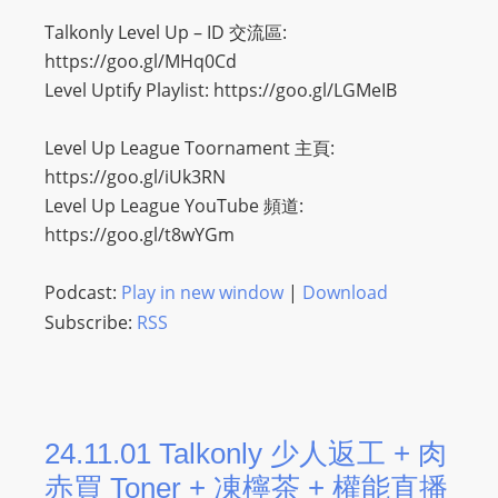
Talkonly Level Up – ID 交流區:
https://goo.gl/MHq0Cd
Level Uptify Playlist: https://goo.gl/LGMeIB
Level Up League Toornament 主頁:
https://goo.gl/iUk3RN
Level Up League YouTube 頻道:
https://goo.gl/t8wYGm
Podcast:
Play in new window
|
Download
Subscribe:
RSS
24.11.01 Talkonly 少人返工 + 肉
赤買 Toner + 凍檸茶 + 權能直播