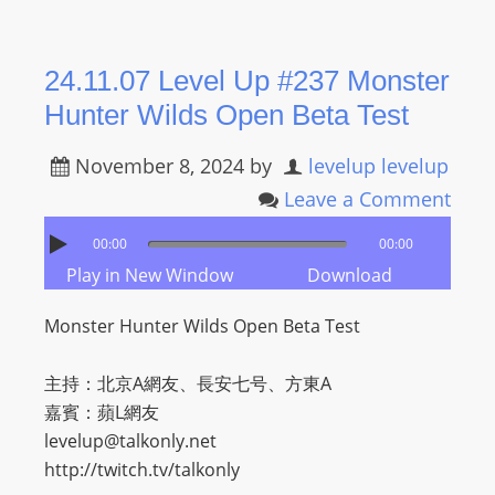
24.11.07 Level Up #237 Monster
Hunter Wilds Open Beta Test
November 8, 2024
by
levelup levelup
Leave a Comment
00:00
00:00
Play in New Window
Download
Monster Hunter Wilds Open Beta Test
主持：北京A網友、長安七号、方東A
嘉賓：蘋L網友
levelup@talkonly.net
http://twitch.tv/talkonly