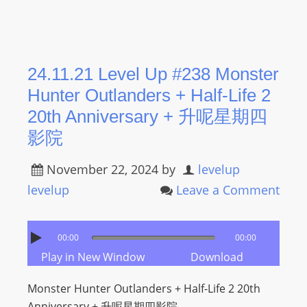
24.11.21 Level Up #238 Monster
Hunter Outlanders + Half-Life 2
20th Anniversary + 升呢星期四
影院
November 22, 2024
by
levelup
levelup
Leave a Comment
00:00
00:00
Play in New Window
Download
Monster Hunter Outlanders + Half-Life 2 20th
Anniversary + 升呢星期四影院