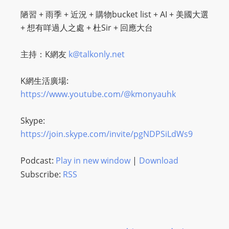
陋習 + 雨季 + 近況 + 購物bucket list + AI + 美國大選
+ 想有咩過人之處 + 杜Sir + 回應大台
主持：K網友
k@talkonly.net
K網生活廣場:
https://www.youtube.com/@kmonyauhk
Skype:
https://join.skype.com/invite/pgNDPSiLdWs9
Podcast:
Play in new window
|
Download
Subscribe:
RSS