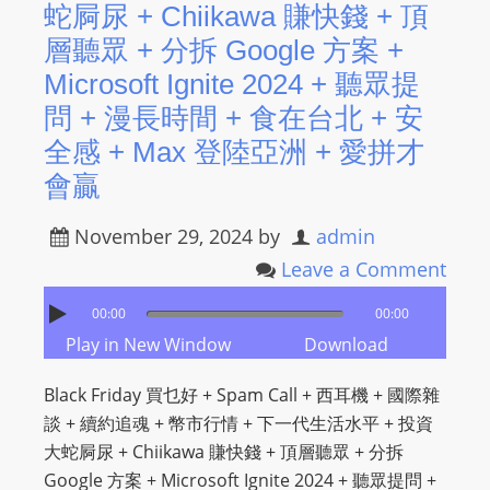
蛇屙尿 + Chiikawa 賺快錢 + 頂
s
層聽眾 + 分拆 Google 方案 +
s
Microsoft Ignite 2024 + 聽眾提
W
e
問 + 漫長時間 + 食在台北 + 安
b
全感 + Max 登陸亞洲 + 愛拼才
d
會贏
e
s
November 29, 2024
by
admin
i
Leave a Comment
g
n
00:00
00:00
D
Play in New Window
Download
e
Black Friday 買乜好 + Spam Call + 西耳機 + 國際雜
x
談 + 續約追魂 + 幣市行情 + 下一代生活水平 + 投資
h
大蛇屙尿 + Chiikawa 賺快錢 + 頂層聽眾 + 分拆
e
Google 方案 + Microsoft Ignite 2024 + 聽眾提問 +
i