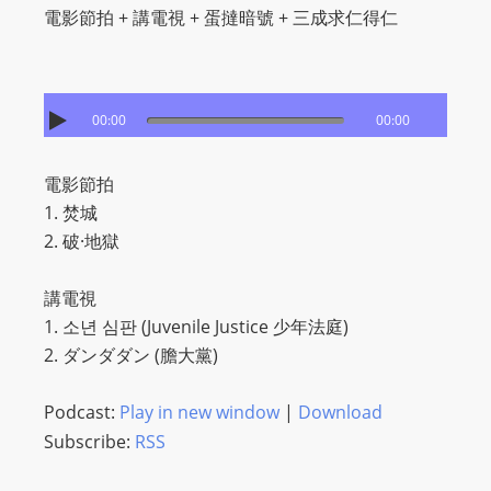
電影節拍 + 講電視 + 蛋撻暗號 + 三成求仁得仁
00:00
00:00
電影節拍
1. 焚城
2. 破·地獄
講電視
1. 소년 심판 (Juvenile Justice 少年法庭)
2. ダンダダン (膽大黨)
Podcast:
Play in new window
|
Download
Subscribe:
RSS