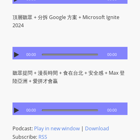
L
I
頂層聽眾 + 分拆 Google 方案 + Microsoft Ignite
N
2024
E
A
G
E
00:00
00:00
N
T
聽眾提問 + 漫長時間 + 食在台北 + 安全感 + Max 登
U
陸亞洲 + 愛拼才會贏
R
M
A
I
00:00
00:00
N
Z
Podcast:
Play in new window
|
Download
talkonly
Subscribe:
RSS