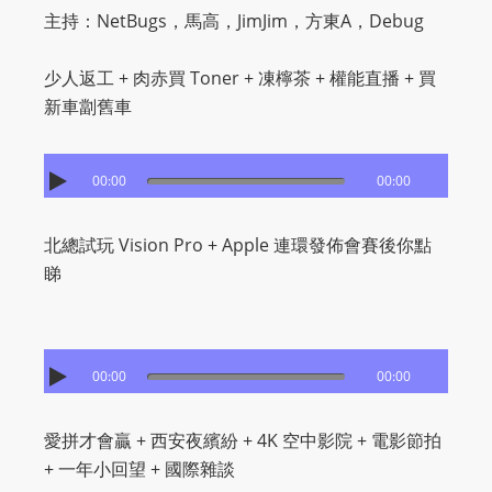
主持：NetBugs，馬高，JimJim，方東A，Debug
少人返工 + 肉赤買 Toner + 凍檸茶 + 權能直播 + 買
新車劏舊車
00:00
00:00
北總試玩 Vision Pro + Apple 連環發佈會賽後你點
睇
00:00
00:00
愛拼才會贏 + 西安夜繽紛 + 4K 空中影院 + 電影節拍
+ 一年小回望 + 國際雜談