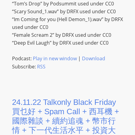
I
“Tom’s Drop” by Podsummit used under CC0
N
“Scary Sound_1.wav” by DRFX used under CC0
p
“Im Coming for you (Hell Demon_1).wav” by DRFX
o
used under CC0
w
“Female Scream 2” by DRFX used under CC0
e
“Deep Evil Laugh” by DRFX used under CC0
r
e
Podcast:
Play in new window
|
Download
d
Subscribe:
RSS
b
y
W
o
24.11.22 Talkonly Black Friday
r
買乜好 + Spam Call + 西耳機 +
d
P
國際雜談 + 續約追魂 + 幣市行
r
情 + 下一代生活水平 + 投資大
e