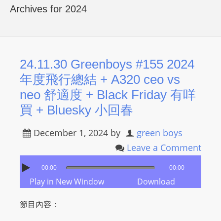
R
Archives for 2024
Y
R
A
D
24.11.30 Greenboys #155 2024
I
年度飛行總結 + A320 ceo vs
O
neo 舒適度 + Black Friday 有咩
P
買 + Bluesky 小回春
L
A
December 1, 2024
by
green boys
Y
Leave a Comment
E
R
00:00
00:00
a
Play in New Window
Download
n
d
節目內容：
W