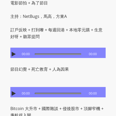
電影節拍 + 為了節目
主持：NetBugs，馬高，方東A
訂戶反映 + 打到嚟 + 每週回港 + 本地零元購 + 生意
好呀 + 聽眾提問
00:00
00:00
節目幻覺 + 死亡教育 + 人為因果
00:00
00:00
Bitcoin 大升市 + 國際雜談 + 侵後股市 + 頂腳窄機 +
廉航趕入閘