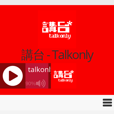
講台 - Talkonly
talkonly
90%
J
Q
U
E