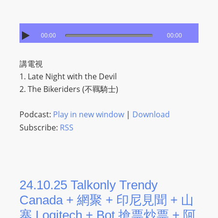
00:00
00:00
講電視
1. Late Night with the Devil
2. The Bikeriders (不羈騎士)
Podcast:
Play in new window
|
Download
Subscribe:
RSS
24.10.25 Talkonly Trendy
Canada + 網聚 + 印尼見聞 + 山
寨 Logitech + Bot 搶票炒票 + 阿