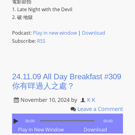
電影節拍
1. Late Night with the Devil
2. 破·地獄
Podcast:
Play in new window
|
Download
Subscribe:
RSS
24.11.09 All Day Breakfast #309
你有咩過人之處？
November 10, 2024
by
K K
Leave a Comment
00:00
00:00
Play in New Window
Download