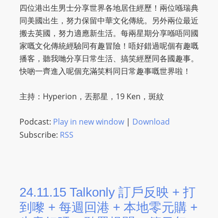
四位港出生男士分享世界各地居住經歷！兩位喺瑞典
同美國出生，努力保留中華文化傳統。另外兩位最近
搬去英國，努力適應新生活。每兩星期分享喺唔同國
家嘅文化傳統經驗同有趣冒險！唔好錯過呢個有趣嘅
播客，聽我哋分享日常生活、搞笑經歷同各國趣事。
快啲一齊進入呢個充滿笑料同日常趣事嘅世界啦！
主持：Hyperion，丟那星，19 Ken，斑紋
Podcast:
Play in new window
|
Download
Subscribe:
RSS
24.11.15 Talkonly 訂戶反映 + 打
到嚟 + 每週回港 + 本地零元購 +