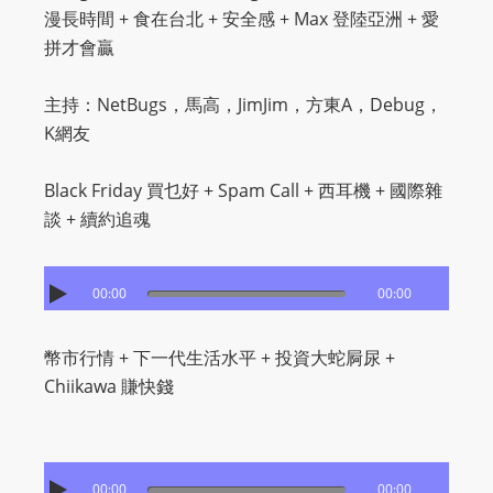
漫長時間 + 食在台北 + 安全感 + Max 登陸亞洲 + 愛
m
拼才會贏
a
n
主持：NetBugs，馬高，JimJim，方東A，Debug，
d
K網友
F
U
Black Friday 買乜好 + Spam Call + 西耳機 + 國際雜
L
談 + 續約追魂
L
S
E
00:00
00:00
R
V
幣市行情 + 下一代生活水平 + 投資大蛇屙尿 +
I
Chiikawa 賺快錢
C
E
O
N
00:00
00:00