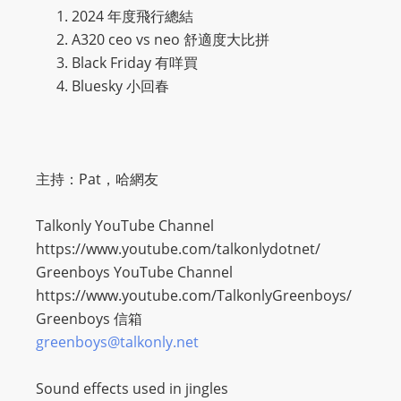
O
2024 年度飛行總結
R
A320 ceo vs neo 舒適度大比拼
D
Black Friday 有咩買
P
Bluesky 小回春
R
E
S
S
主持：Pat，哈網友
R
A
Talkonly YouTube Channel
D
https://www.youtube.com/talkonlydotnet/
I
Greenboys YouTube Channel
O
https://www.youtube.com/TalkonlyGreenboys/
P
Greenboys 信箱
L
greenboys@talkonly.net
U
G
Sound effects used in jingles