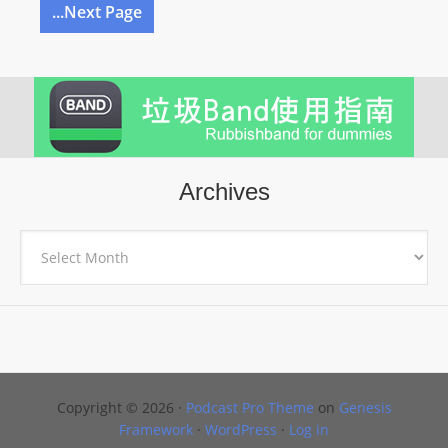
...Next Page
Archives
Archives
Copyright © 2026 ·
Podcast Pro Theme
on
Genesis
Framework
·
WordPress
·
Log in