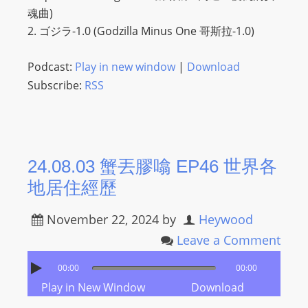
魂曲)
2. ゴジラ-1.0 (Godzilla Minus One 哥斯拉-1.0)
Podcast:
Play in new window
|
Download
Subscribe:
RSS
24.08.03 蟹丟膠噏 EP46 世界各
地居住經歷
November 22, 2024
by
Heywood
Leave a Comment
00:00
00:00
Play in New Window
Download