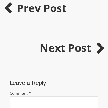
I
Prev Post
N
p
o
w
e
r
Next Post
e
d
b
y
W
o
Leave a Reply
r
d
Comment
*
P
r
e