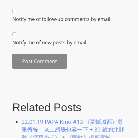
m
a
Notify me of follow-up comments by email.
n
d
F
Notify me of new posts by email.
U
L
L
S
E
R
V
I
Related Posts
C
E
22.01.19 PAPA Kino #13 《夢斷城西》尊
O
重傳統，老土感覺包容一下 ​+ 30 歲的北野
N
武《淺草小子》 ​+ 《變鈦》揚威康城，