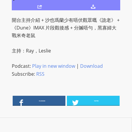
O
R
D
開台主持介紹 + 沙也瑪蘭少有唔伏觀眾嘅《詭老》 +
P
《Dune》IMAX 片段觀後感 + 分贓唔勻，黑寡婦大
R
戰米奇老鼠
E
S
主持：Ray，Leslie
S
R
Podcast:
Play in new window
|
Download
A
Subscribe:
RSS
D
I
O
P
FACEBOOK
TWITTER
L
U
G