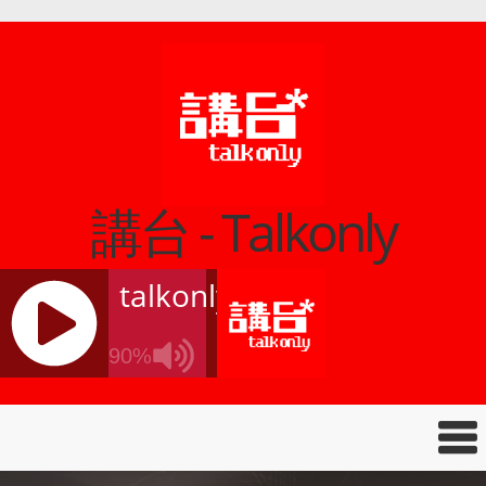
講台 - Talkonly
talkonly
90%
J
Q
U
E