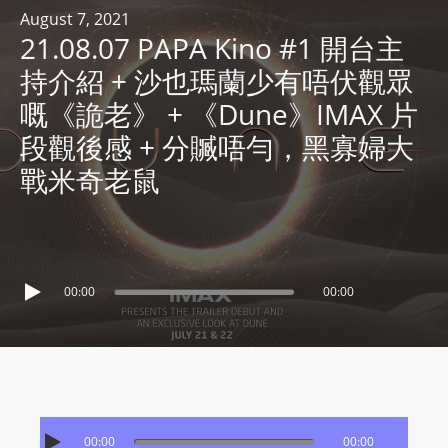
R
August 7, 2021
21.08.07 PAPA Kino #1 開台主
Y
R
持介紹 + 沙也瑪蘭少有唔伏觀眾
A
嘅《詭老》 + 《Dune》IMAX 片
D
段觀後感 + 分贓唔勻，黑寡婦大
I
戰米奇老鼠
O
P
L
A
Y
00:00
00:00
E
R
a
n
d
W
00:00
00:00