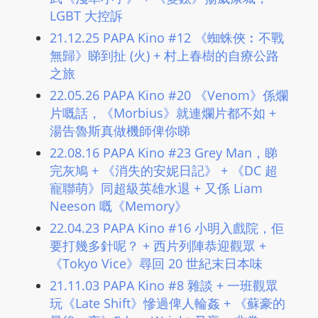
L
LGBT 大控訴
I
21.12.25 PAPA Kino #12 《蜘蛛俠︰不戰
N
無歸》睇到扯 (火) ​+ 村上春樹的自療公路
E
之旅
A
22.05.26 PAPA Kino #20 《Venom》係爛
G
片嘅話，《Morbius》就連爛片都不如 ​+
E
湯告魯斯真做機師俾你睇
N
22.08.16 PAPA Kino #23 Grey Man，睇
T
完灰鳩 + 《消失的安妮日記》 + 《DC 超
U
寵聯萌》同超級英雄水退 + 又係 Liam
R
Neeson 嘅《Memory》
M
22.04.23 PAPA Kino #16 小明入戲院，佢
A
要打幾多針呢？ ​+ 西片列陣恭迎觀眾 ​+
I
《Tokyo Vice》尋回 20 世紀末日本味
N
21.11.03 PAPA Kino #8 雜談 ​+ 一班觀眾
Z
玩《Late Shift》慘過俾人輪姦 ​+ 《蘇豪的
talkonly