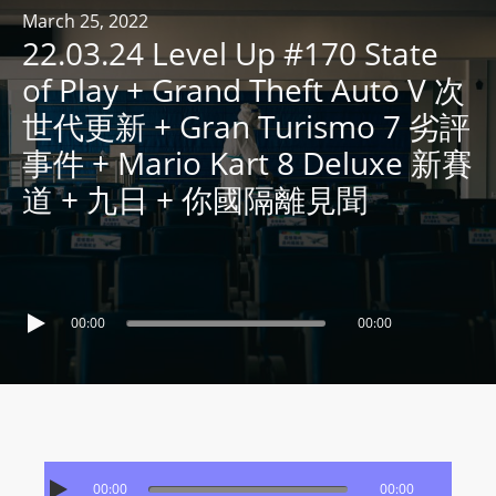
R
March 25, 2022
22.03.24 Level Up #170 State
Y
R
of Play + Grand Theft Auto V 次
A
世代更新 + Gran Turismo 7 劣評
D
事件 + Mario Kart 8 Deluxe 新賽
I
道 + 九日 + 你國隔離見聞
O
P
L
A
Y
00:00
00:00
E
R
a
n
d
W
00:00
00:00