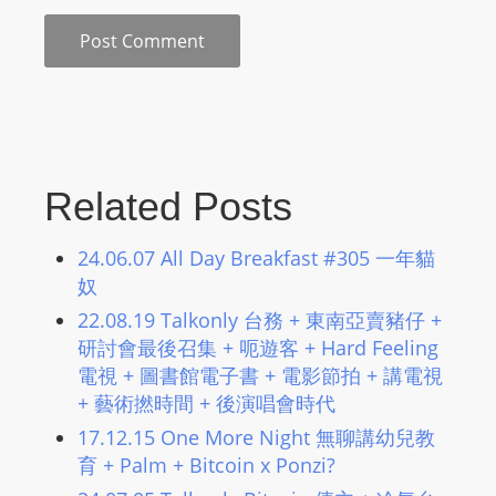
L
I
N
E
A
G
E
Related Posts
N
T
24.06.07 All Day Breakfast #305 一年貓
U
奴
R
22.08.19 Talkonly 台務 + 東南亞賣豬仔 +
M
研討會最後召集 + 呃遊客 + Hard Feeling
A
電視 + 圖書館電子書 + 電影節拍 + 講電視
I
+ 藝術撚時間 + 後演唱會時代
N
17.12.15 One More Night 無聊講幼兒教
Z
育 + Palm + Bitcoin x Ponzi?
talkonly