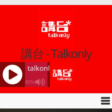
講台 - Talkonly
talkonly
90%
J
Q
U
E