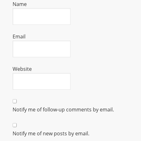
Name
m
a
n
d
Email
F
U
L
L
Website
S
E
R
V
I
Notify me of follow-up comments by email.
C
E
O
Notify me of new posts by email.
N