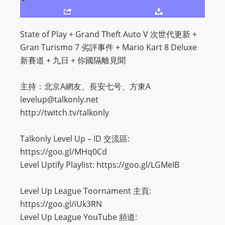
O
R
D
State of Play + Grand Theft Auto V 次世代更新 +
P
Gran Turismo 7 劣評事件 + Mario Kart 8 Deluxe
R
新賽道 + 九日 + 你國隔離見聞
E
S
主持：北京A網友、長安七号、方東A
S
levelup@talkonly.net
R
http://twitch.tv/talkonly
A
D
Talkonly Level Up – ID 交流區:
I
https://goo.gl/MHq0Cd
O
Level Uptify Playlist: https://goo.gl/LGMeIB
P
L
Level Up League Toornament 主頁:
U
https://goo.gl/iUk3RN
G
Level Up League YouTube 頻道: