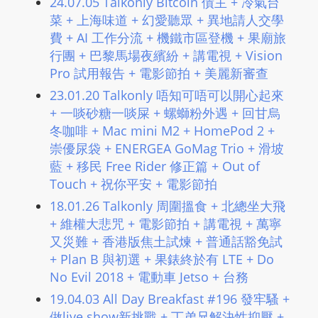
24.07.05 Talkonly Bitcoin 債主 + 冷氣台
菜 + 上海味道 + 幻愛聽眾 + 異地請人交學
費 + AI 工作分流 + 機鐵市區登機 + 果廟旅
行團 + 巴黎馬場夜繽紛 + 講電視 + Vision
Pro 試用報告 + 電影節拍 + 美麗新審查
23.01.20 Talkonly 唔知可唔可以開心起來
+ 一啖砂糖一啖屎 + 螺螄粉外遇 + 回甘烏
冬咖啡 + Mac mini M2 + HomePod 2 +
崇優尿袋 + ENERGEA GoMag Trio + 滑坡
藍 + 移民 Free Rider 修正篇 + Out of
Touch + 祝你平安 + 電影節拍
18.01.26 Talkonly 周圍搵食 + 北總坐大飛
+ 維權大悲咒 + 電影節拍 + 講電視 + 萬寧
又災難 + 香港版焦土試煉 + 普通話豁免試
+ Plan B 與初選 + 果錶終於有 LTE + Do
No Evil 2018 + 電動車 Jetso + 台務
19.04.03 All Day Breakfast #196 發牢騷 +
做live show新挑戰 + 丁弟兄解決性抑壓 +