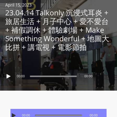
R
April 15, 2023
23.04.14 Talkonly 沉浸式耳炎 +
Y
R
旅居生活 + 月子中心 + 愛不愛台
A
+ 補假調休 + 體驗劇場 + Make
D
Something Wonderful + 地圖大
I
比拼 + 講電視 + 電影節拍
O
P
L
A
Y
00:00
00:00
E
R
a
n
d
W
00:00
00:00