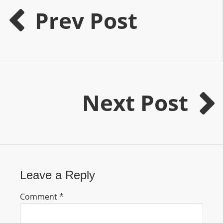
Prev Post
s
s
W
e
b
d
e
Next Post
s
i
g
n
D
e
Leave a Reply
x
h
Comment
*
e
i