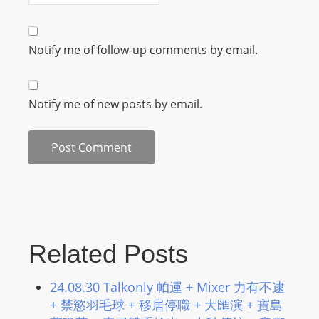
L
I
N
Notify me of follow-up comments by email.
E
A
G
Notify me of new posts by email.
E
N
T
U
R
M
A
Related Posts
I
N
24.08.30 Talkonly 帕運 + Mixer 力有不逮
Z
+ 禁慾羽毛球 + 移居停職 + 大匯演 + 寶島
talkonly