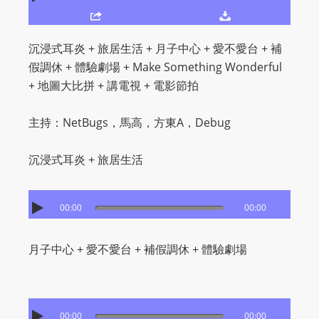
O
R
D
沉浸式耳炎 + 旅居生活 + 月子中心 + 愛不愛台 + 補
P
假調休 + 體驗劇場 + Make Something Wonderful
R
+ 地圖大比拼 + 講電視 + 電影節拍
E
S
主持：NetBugs，馬高，方東A，Debug
S
R
沉浸式耳炎 + 旅居生活
A
D
00:00
00:00
I
O
P
月子中心 + 愛不愛台 + 補假調休 + 體驗劇場
L
U
G
00:00
00:00