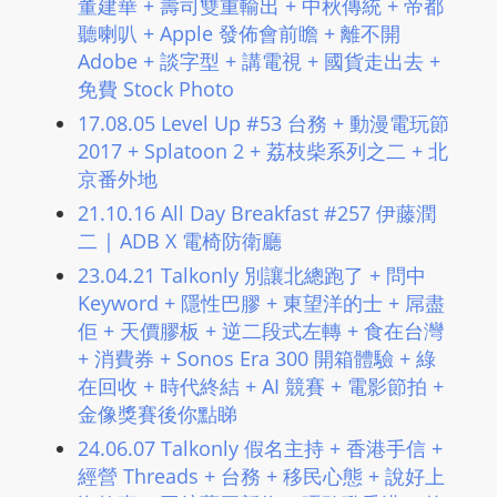
董建華 + 壽司雙重輸出 + 中秋傳統 + 帝都
聽喇叭 + Apple 發佈會前瞻 + 離不開
Adobe + 談字型 + 講電視 + 國貨走出去 +
免費 Stock Photo
17.08.05 Level Up #53 台務 + 動漫電玩節
2017 + Splatoon 2 + 荔枝柴系列之二 + 北
京番外地
21.10.16 All Day Breakfast #257 伊藤潤
二 | ADB X 電椅防衛廳
23.04.21 Talkonly 別讓北總跑了 + 問中
Keyword + 隱性巴膠 + 東望洋的士 + 屌盡
佢 + 天價膠板 + 逆二段式左轉 + 食在台灣
+ 消費券 + Sonos Era 300 開箱體驗 + 綠
在回收 + 時代終結 + AI 競賽 + 電影節拍 +
金像獎賽後你點睇
24.06.07 Talkonly 假名主持 + 香港手信 +
經營 Threads + 台務 + 移民心態 + 說好上