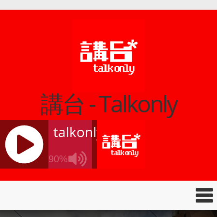
講台 - Talkonly
talkonly
90%
J
Q
U
E