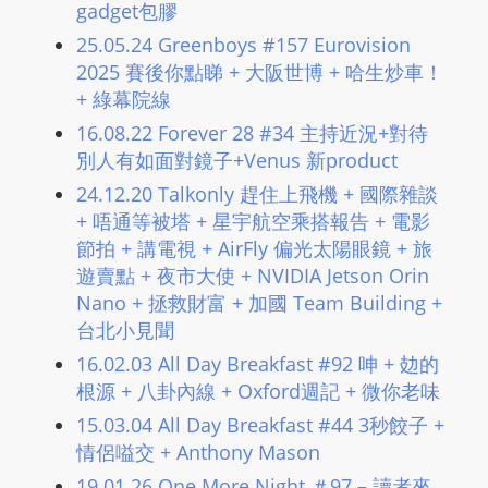
gadget包膠
25.05.24 Greenboys #157 Eurovision
2025 賽後你點睇 + 大阪世博 + 哈生炒車！
+ 綠幕院線
16.08.22 Forever 28 #34 主持近況+對待
別人有如面對鏡子+Venus 新product
24.12.20 Talkonly 趕住上飛機 + 國際雜談
+ 唔通等被塔 + 星宇航空乘搭報告 + 電影
節拍 + 講電視 + AirFly 偏光太陽眼鏡 + 旅
遊賣點 + 夜市大使 + NVIDIA Jetson Orin
Nano + 拯救財富 + 加國 Team Building +
台北小見聞
16.02.03 All Day Breakfast #92 呻 + 攰的
根源 + 八卦內線 + Oxford週記 + 微你老味
15.03.04 All Day Breakfast #44 3秒餃子 +
情侶嗌交 + Anthony Mason
19.01.26 One More Night ＃97 – 讀者來