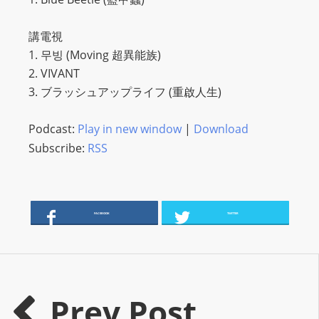
s
s
講電視
W
1. 무빙 (Moving 超異能族)
e
2. VIVANT
b
3. ブラッシュアップライフ (重啟人生)
d
e
Podcast:
Play in new window
|
Download
s
Subscribe:
RSS
i
g
n
FACEBOOK
TWITTER
D
e
x
h
e
Prev Post
i