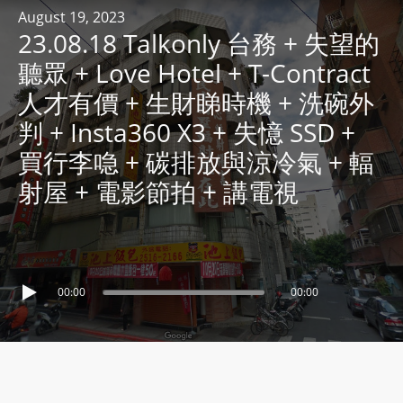
R
August 19, 2023
23.08.18 Talkonly 台務 + 失望的
Y
R
聽眾 + Love Hotel + T-Contract
A
人才有價 + 生財睇時機 + 洗碗外
D
判 + Insta360 X3 + 失憶 SSD +
I
買行李喼 + 碳排放與涼冷氣 + 輻
O
P
射屋 + 電影節拍 + 講電視
L
A
Y
E
00:00
00:00
R
a
n
d
W