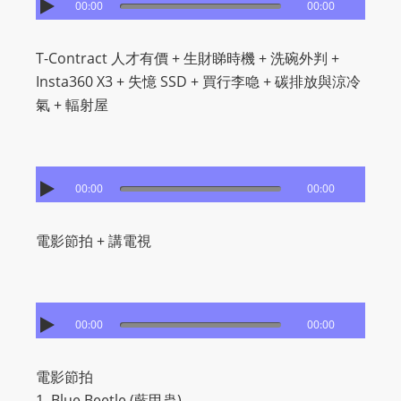
I
00:00
00:00
N
p
T-Contract 人才有價 + 生財睇時機 + 洗碗外判 +
o
Insta360 X3 + 失憶 SSD + 買行李喼 + 碳排放與涼冷
w
氣 + 輻射屋
e
r
e
d
00:00
00:00
b
y
電影節拍 + 講電視
W
o
r
00:00
00:00
d
P
r
電影節拍
e
1. Blue Beetle (藍甲蟲)