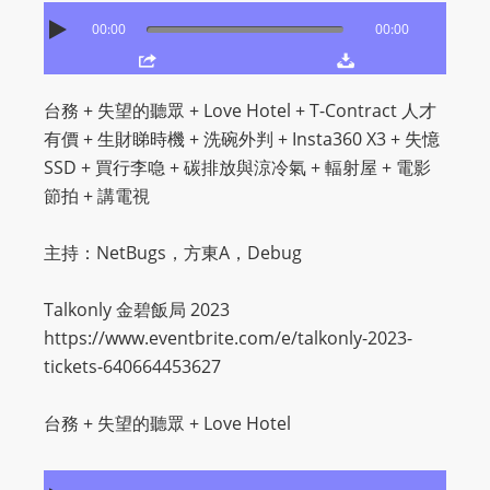
O
00:00
00:00
R
D
P
台務 + 失望的聽眾 + Love Hotel + T-Contract 人才
R
有價 + 生財睇時機 + 洗碗外判 + Insta360 X3 + 失憶
E
SSD + 買行李喼 + 碳排放與涼冷氣 + 輻射屋 + 電影
S
節拍 + 講電視
S
R
主持：NetBugs，方東A，Debug
A
D
Talkonly 金碧飯局 2023
I
https://www.eventbrite.com/e/talkonly-2023-
O
tickets-640664453627
P
L
台務 + 失望的聽眾 + Love Hotel
U
G