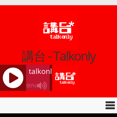
講台 - Talkonly
talkonly
90%
J
Q
U
E