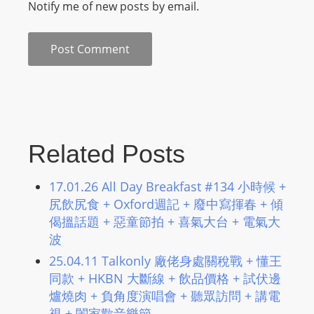
Notify me of new posts by email.
L
I
N
E
A
G
E
N
Related Posts
T
U
17.01.26 All Day Breakfast #134 小時候 +
R
尻飲尻食 + Oxford週記 + 廢中寫揮春 + 傾
M
偈搵話題 + 惡童節拍 + 喜氣大台 + 電氣大
A
波
I
25.04.11 Talkonly 廠佬身處關稅戰 + 懂王
N
同款 + HKBN 大斷線 + 飲品價格 + 試伏邊
Z
爐燒肉 + 負角度演唱會 + 聽眾訪問 + 講電
talkonly
視 + 闔家歡音樂節