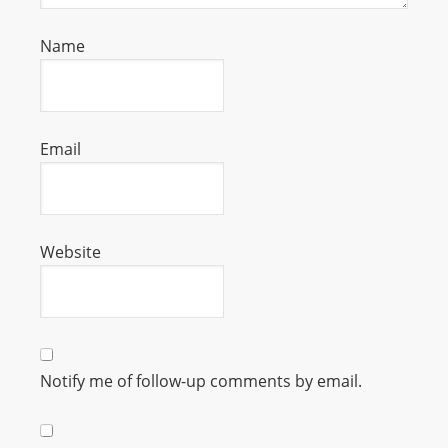
m
a
Name
n
d
F
U
Email
L
L
S
Website
E
R
V
I
C
Notify me of follow-up comments by email.
E
O
N