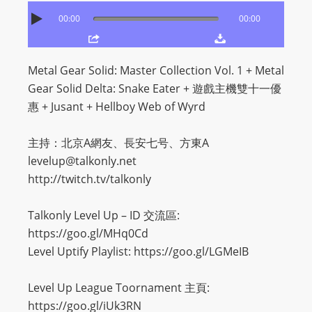
O
00:00
00:00
R
D
P
Metal Gear Solid: Master Collection Vol. 1 + Metal
R
Gear Solid Delta: Snake Eater + 遊戲主機雙十一優
E
惠 + Jusant + Hellboy Web of Wyrd
S
S
主持：北京A網友、長安七号、方東A
R
levelup@talkonly.net
A
http://twitch.tv/talkonly
D
I
Talkonly Level Up – ID 交流區:
O
https://goo.gl/MHq0Cd
P
Level Uptify Playlist: https://goo.gl/LGMeIB
L
U
Level Up League Toornament 主頁:
G
https://goo.gl/iUk3RN