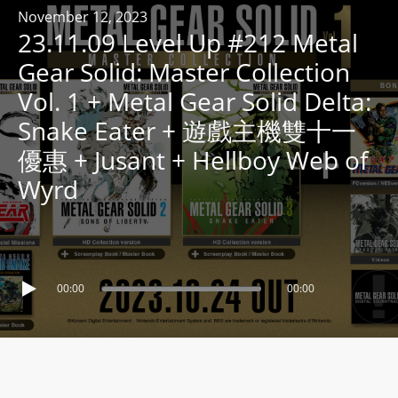
R
November 12, 2023
23.11.09 Level Up #212 Metal
Y
R
Gear Solid: Master Collection
A
Vol. 1 + Metal Gear Solid Delta:
D
Snake Eater + 遊戲主機雙十一
I
優惠 + Jusant + Hellboy Web of
O
P
Wyrd
L
A
Y
E
00:00
00:00
R
a
n
d
W