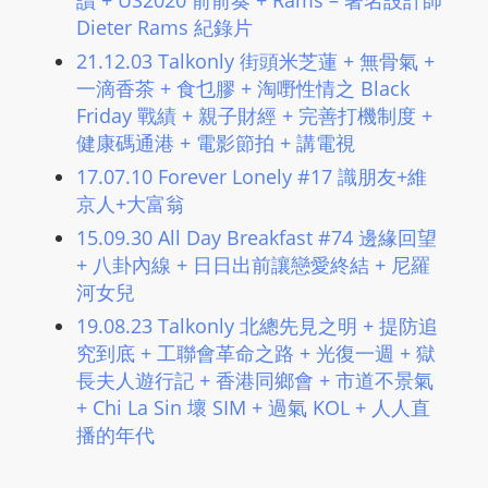
讀 + US2020 前前奏 + Rams – 著名設計師
Dieter Rams 紀錄片
21.12.03 Talkonly 街頭米芝蓮 + 無骨氣 +
一滴香茶 + 食乜膠 + 淘嘢性情之 Black
Friday 戰績 + 親子財經 + 完善打機制度 +
健康碼通港 + 電影節拍 + 講電視
17.07.10 Forever Lonely #17 識朋友+維
京人+大富翁
15.09.30 All Day Breakfast #74 邊緣回望
+ 八卦內線 + 日日出前讓戀愛終結 + 尼羅
河女兒
19.08.23 Talkonly 北總先見之明 + 提防追
究到底 + 工聯會革命之路 + 光復一週 + 獄
長夫人遊行記 + 香港同鄉會 + 市道不景氣
+ Chi La Sin 壞 SIM + 過氣 KOL + 人人直
播的年代