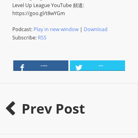
I
Level Up League YouTube 頻道:
N
https://goo.gl/t8wYGm
p
o
Podcast:
Play in new window
|
Download
w
Subscribe:
RSS
e
r
e
d
FACEBOOK
TWITTER
b
y
W
o
Prev Post
r
d
P
r
e