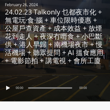
R
February 26, 2024
24.02.23 Talkonly 乜都夜市化 +
Y
R
無電玩·食·腦 + 車位限時優惠 +
A
公屋戶查資產 + 成本效益 + 放煙
D
花到走人 + 夜深冇嘢食 + 小巴斷
I
供 + 港人早歸 + 南機場夜市 + 慢
O
P
活機場 + 聽眾提問 + AI 搵食應用
L
+ 電影節拍 + 講電視 + 會所工廈
A
Y
E
R
a
00:00
00:00
n
d
W