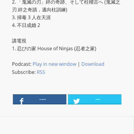
2. 「鬼滅の刃」絆の奇跡、そして柱稽古へ (鬼滅之
s
刃 絆之奇蹟，邁向柱訓練)
s
3. 掃毒 3 人在天涯
W
4. 不日成婚 2
e
b
講電視
d
1. 忍びの家 House of Ninjas (忍者之家)
e
s
Podcast:
Play in new window
|
Download
i
Subscribe:
RSS
g
n
D
e
FACEBOOK
TWITTER
x
h
e
i