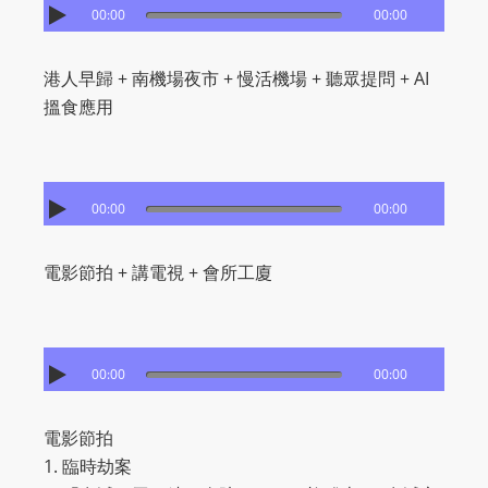
I
00:00
00:00
N
p
港人早歸 + 南機場夜市 + 慢活機場 + 聽眾提問 + AI
o
搵食應用
w
e
r
e
00:00
00:00
d
b
電影節拍 + 講電視 + 會所工廈
y
W
o
r
00:00
00:00
d
P
電影節拍
r
1. 臨時劫案
e