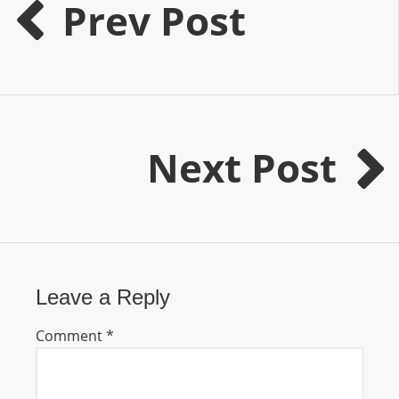
Prev Post
m
a
n
d
F
U
Next Post
L
L
S
E
R
V
I
Leave a Reply
C
Comment
*
E
O
N