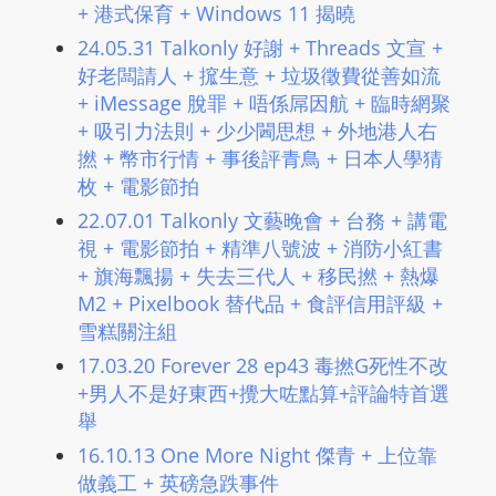
+ 港式保育 + Windows 11 揭曉
24.05.31 Talkonly 好謝 + Threads 文宣 +
好老闆請人 + 搲生意 + 垃圾徵費從善如流
+ iMessage 脫罪 + 唔係屌因航 + 臨時網聚
+ 吸引力法則 + 少少閪思想 + 外地港人右
撚 + 幣市行情 + 事後評青鳥 + 日本人學猜
枚 + 電影節拍
22.07.01 Talkonly 文藝晚會 + 台務 + 講電
視 + 電影節拍 + 精準八號波 + 消防小紅書
+ 旗海飄揚 + 失去三代人 + 移民撚​ + 熱爆
M2 + Pixelbook 替代品 + 食評信用評級 +
雪糕關注組
17.03.20 Forever 28 ep43 毒撚G死性不改
+男人不是好東西+攪大咗點算+評論特首選
舉
16.10.13 One More Night 傑青 + 上位靠
做義工 + 英磅急跌事件