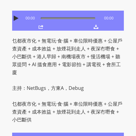
O
R
00:00
00:00
D
P
R
乜都夜市化 + 無電玩·食·腦 + 車位限時優惠 + 公屋戶
E
查資產 + 成本效益 + 放煙花到走人 + 夜深冇嘢食 +
S
小巴斷供 + 港人早歸 + 南機場夜市 + 慢活機場 + 聽
S
眾提問 + AI 搵食應用 + 電影節拍 + 講電視 + 會所工
R
廈
A
D
主持：NetBugs，方東A，Debug
I
O
乜都夜市化 + 無電玩·食·腦 + 車位限時優惠 + 公屋戶
P
查資產 + 成本效益 + 放煙花到走人 + 夜深冇嘢食 +
L
小巴斷供
U
G