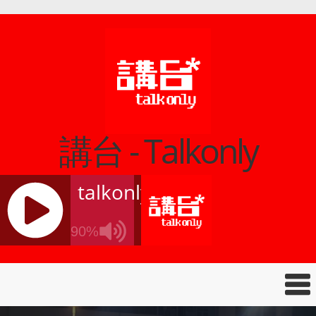
講台 - Talkonly
talkonly
90%
J
Q
U
E