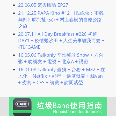
22.06.05 蟹丟膠噏 EP27
21.12.25 PAPA Kino #12 《蜘蛛俠︰不戰
無歸》睇到扯 (火) ​+ 村上春樹的自療公路
之旅
20.07.11 All Day Breakfast #226 初選
DAY1 + 疫情繫沙田 + 人生美事離我而去 +
打尻GAME
16.05.06 Talkonly 辛比禪飛 Show + 六合
彩 + 叻網友 + 電視 + 北京A + 講戲
16.01.08 Talkonly 臺務 + 台務 + MX2 + 在
地化 + Netflix + 那星 + 邊度就腳 + 綠van
+ 劣食 + CES + 講戲 + 訪問紫瑩