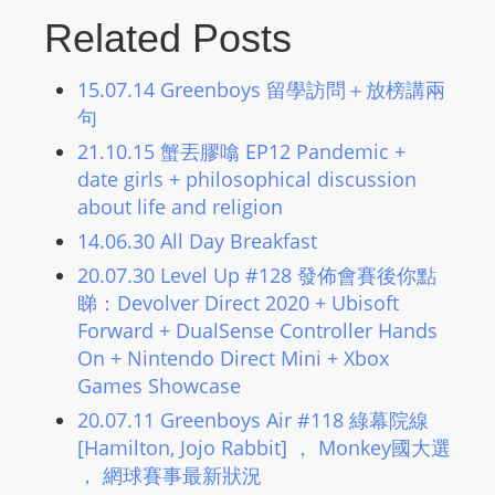
Related Posts
15.07.14 Greenboys 留學訪問＋放榜講兩
句
21.10.15 蟹丟膠噏 EP12 Pandemic +
date girls + philosophical discussion
about life and religion
14.06.30 All Day Breakfast
20.07.30 Level Up #128 發佈會賽後你點
睇：Devolver Direct 2020 + Ubisoft
Forward + DualSense Controller Hands
On + Nintendo Direct Mini + Xbox
Games Showcase
20.07.11 Greenboys Air #118 綠幕院線
[Hamilton, Jojo Rabbit] ， Monkey國大選
， 網球賽事最新狀況