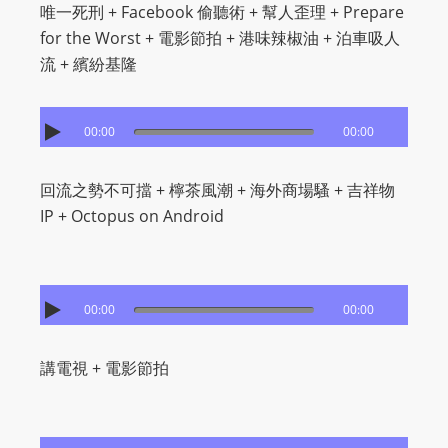
I
唯一死刑 + Facebook 偷聽術 + 幫人歪理 + Prepare
N
for the Worst + 電影節拍 + 港味辣椒油 + 泊車吸人
p
流 + 繽紛基隆
o
w
00:00
00:00
e
r
e
回流之勢不可擋 + 檸茶風潮 + 海外商場騷 + 吉祥物
d
IP + Octopus on Android
b
y
W
00:00
00:00
o
r
講電視 + 電影節拍
d
P
r
e