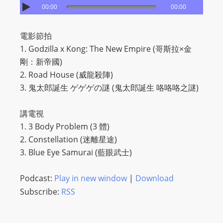
00:00
00:00
s
s
電影節拍
W
1. Godzilla x Kong: The New Empire (哥斯拉×金
e
剛：新帝國)
b
2. Road House (威龍殺陣)
d
3. 鬼太郎誕生 ゲゲゲの謎 (鬼太郎誕生 咯咯咯之謎)
e
s
講電視
i
1. 3 Body Problem (3 體)
g
2. Constellation (迷離星途)
n
3. Blue Eye Samurai (藍眼武士)
D
e
Podcast:
Play in new window
|
Download
x
Subscribe:
RSS
h
e
i