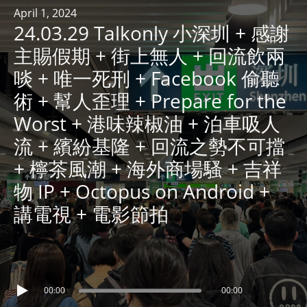
R
April 1, 2024
24.03.29 Talkonly 小深圳 + 感謝
Y
R
主賜假期 + 街上無人 + 回流飲兩
A
啖 + 唯一死刑 + Facebook 偷聽
D
術 + 幫人歪理 + Prepare for the
I
Worst + 港味辣椒油 + 泊車吸人
O
P
流 + 繽紛基隆 + 回流之勢不可擋
L
+ 檸茶風潮 + 海外商場騷 + 吉祥
A
物 IP + Octopus on Android +
Y
E
講電視 + 電影節拍
R
a
n
d
00:00
00:00
W