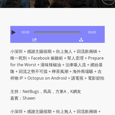
O
R
D
P
R
00:00
00:00
E
S
S
小深圳 + 感謝主賜假期 + 街上無人 + 回流飲兩啖 +
R
唯一死刑 + Facebook 偷聽術 + 幫人歪理 + Prepare
A
for the Worst + 港味辣椒油 + 泊車吸人流 + 繽紛基
D
隆 + 回流之勢不可擋 + 檸茶風潮 + 海外商場騷 + 吉
I
祥物 IP + Octopus on Android + 講電視 + 電影節拍
O
P
主持：NetBugs，馬高，方東A，K網友
L
嘉賓：Shawn
U
G
小深圳 + 感謝主賜假期 + 街上無人 + 回流飲兩啖 +