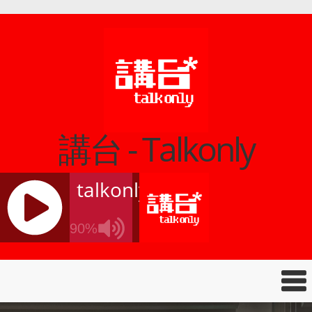
講台 - Talkonly
talkonly
90%
J
Q
U
E