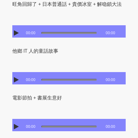
I
旺角回歸了 + 日本普通話 + 貴價冰室 + 解喼鎖大法
N
p
o
w
00:00
00:00
e
r
他鄉 IT 人的童話故事
e
d
b
00:00
00:00
y
W
o
電影節拍 + 書展生意好
r
d
P
00:00
00:00
r
e