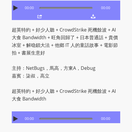
O
00:00
00:00
R
D
P
超英特約 + 好少人聽 + CrowdStrike 死機餘波 + AI
R
大食 Bandwidth + 旺角回歸了 + 日本普通話 + 貴價
E
冰室 + 解喼鎖大法 + 他鄉 IT 人的童話故事 + 電影節
S
拍 + 書展生意好
S
R
主持：NetBugs，馬高，方東A，Debug
A
嘉賓：柒叔，高立
D
I
超英特約 + 好少人聽 + CrowdStrike 死機餘波 + AI
O
大食 Bandwidth
P
L
U
00:00
00:00
G