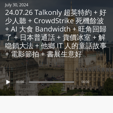
R
July 30, 2024
24.07.26 Talkonly 超英特約 + 好
Y
R
少人聽 + CrowdStrike 死機餘波
A
+ AI 大食 Bandwidth + 旺角回歸
D
了 + 日本普通話 + 貴價冰室 + 解
I
喼鎖大法 + 他鄉 IT 人的童話故事
O
P
+ 電影節拍 + 書展生意好
L
A
Y
E
00:00
00:00
R
a
n
d
W