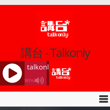
講台 - Talkonly
talkonly
90%
J
Q
U
E