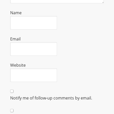
L
I
Name
N
E
A
G
Email
E
N
T
U
Website
R
M
A
I
N
Notify me of follow-up comments by email.
Z
talkonly