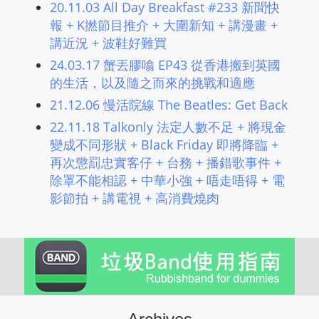
20.11.03 All Day Breakfast #233 新聞快
報 + K撚節目推介 + 大圍新知 + 講漫畫 +
講近況 + 波鞋好難買
24.03.17 蟹丟膠噏 EP43 從香港搬到英國
的生活，以及隨之而來的挑戰和適應
21.12.06 慢活院線 The Beatles: Get Back
22.11.18 Talkonly 法定人數不足 + 將現金
變成不同形狀 + Black Friday 即將降臨 +
再次懲罰忠實客仔 + 台務 + 播錯歌事件 +
除罩不能相認 + 中華小強 + 唔走唔得 + 電
影節拍 + 講電視 + 高消費燒肉