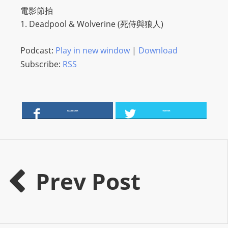
電影節拍
s
1. Deadpool & Wolverine (死侍與狼人)
s
W
Podcast:
Play in new window
|
Download
e
Subscribe:
RSS
b
d
e
s
FACEBOOK
TWITTER
i
g
n
D
e
Prev Post
x
h
e
i