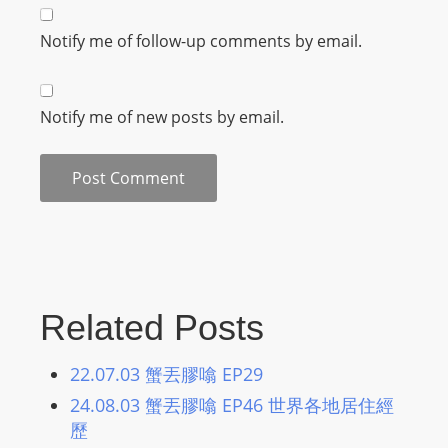
m
Notify me of follow-up comments by email.
a
n
d
Notify me of new posts by email.
F
U
L
L
S
E
R
V
Related Posts
I
C
22.07.03 蟹丟膠噏 EP29
E
24.08.03 蟹丟膠噏 EP46 世界各地居住經
O
歷
N