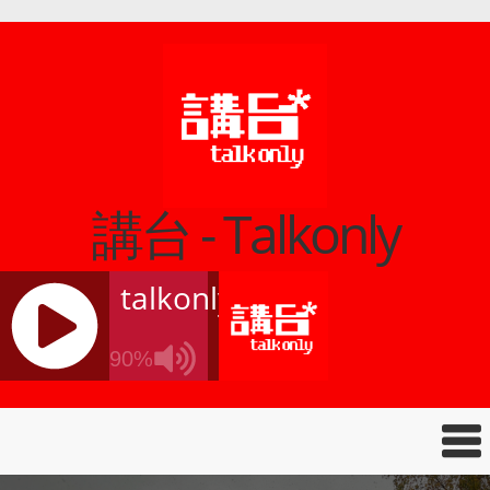
講台 - Talkonly
talkonly
90%
J
Q
U
E