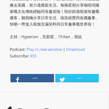
O
搬去英國，努力適應新生活。每兩星期分享喺唔同國
R
家嘅文化傳統經驗同有趣冒險！唔好錯過呢個有趣嘅
D
播客，聽我哋分享日常生活、搞笑經歷同各國趣事。
P
快啲一齊進入呢個充滿笑料同日常趣事嘅世界啦！
R
E
主持：Hyperion，丟那星，19 Ken，斑紋
S
S
Podcast:
Play in new window
|
Download
R
Subscribe:
RSS
A
D
I
O
FACEBOOK
TWITTER
P
L
U
G