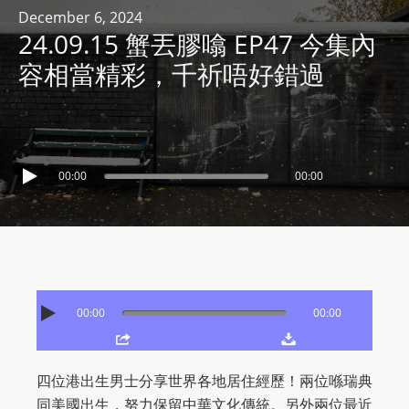
R
December 6, 2024
24.09.15 蟹丟膠噏 EP47 今集內
Y
R
容相當精彩，千祈唔好錯過
A
D
I
O
00:00
00:00
P
L
A
Y
E
R
00:00
00:00
a
n
d
四位港出生男士分享世界各地居住經歷！兩位喺瑞典
W
同美國出生，努力保留中華文化傳統。另外兩位最近