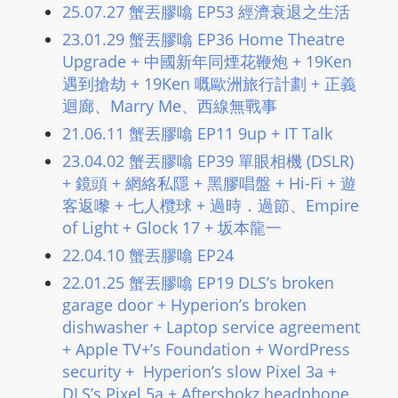
25.07.27 蟹丟膠噏 EP53 經濟衰退之生活
L
I
23.01.29 蟹丟膠噏 EP36 Home Theatre
N
Upgrade + 中國新年同煙花鞭炮 + 19Ken
E
遇到搶劫 + 19Ken 嘅歐洲旅行計劃 + 正義
A
迴廊、Marry Me、西線無戰事
G
21.06.11 蟹丟膠噏 EP11 9up + IT Talk
E
23.04.02 蟹丟膠噏 EP39 單眼相機 (DSLR)
N
+ 鏡頭 + 網絡私隱 + 黑膠唱盤 + Hi-Fi + 遊
T
客返嚟 + 七人欖球 + 過時．過節、Empire
U
of Light + Glock 17 + 坂本龍一
R
22.04.10 蟹丟膠噏 EP24
M
22.01.25 蟹丟膠噏 EP19 DLS’s broken
A
garage door + Hyperion’s broken
I
dishwasher + Laptop service agreement
N
+ Apple TV+’s Foundation + WordPress
Z
security + Hyperion’s slow Pixel 3a +
talkonly
DLS’s Pixel 5a + Aftershokz headphone