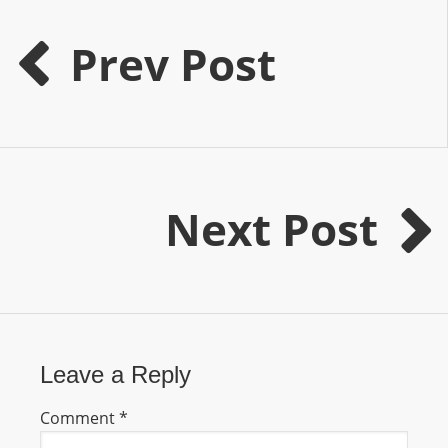
I
N
Prev Post
p
o
w
e
r
e
Next Post
d
b
y
W
o
r
d
Leave a Reply
P
Comment
*
r
e