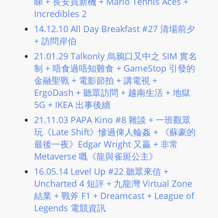
睇 + 長安買新機 + Mario Tennis Aces +
L
Incredibles 2
I
14.12.10 All Day Breakfast #27 清場前夕
N
+ 訪問岸伯
E
21.01.29 Talkonly 烏鴉口又中之 SIM 實名
A
制 + 唔食過唔知難食 + GameStop 引發的
G
金融聖戰 + 電影節拍 + 講電視 +
E
ErgoDash​ + 聽眾訪問 + 越南生活 + 地獄
N
5G + IKEA 出事後續
T
21.11.03 PAPA Kino #8 雜談 ​+ 一班觀眾
U
玩《Late Shift》慘過俾人輪姦 ​+ 《蘇豪的
R
最後一夜》Edgar Wright 又贏 ​+ 非常
M
Metaverse 嘅《龍與雀斑公主》
A
I
16.05.14 Level Up #22 聽眾來信 +
Uncharted 4 短評 + 九龍灣 Virtual Zone
N
結業 + 戰斧 F1 + Dreamcast + League of
Z
Legends 電競資訊
talkonly