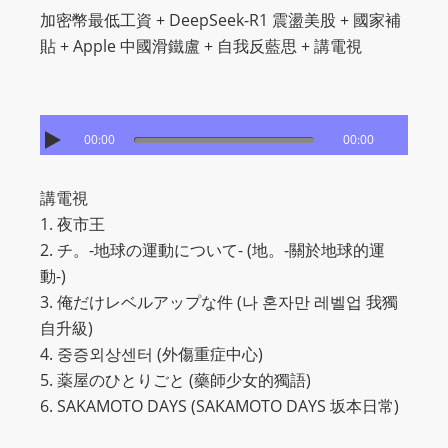
I
加密幣最低工資 + DeepSeek-R1 震盪美股 + 國家補
N
貼 + Apple 中國滑鐵盧 + 自我反藍思 + 講電視
p
o
w
e
00:00
00:00
r
e
講電視
d
1. 夜市王
b
2. チ。-地球の運動について- (地。-關於地球的運
y
動-)
W
3. 俺だけレベルアップな件 (나 혼자만 레벨업 我獨
o
自升級)
r
4. 중증외상센터 (外傷重症中心)
d
5. 薬屋のひとりごと (藥師少女的獨語)
P
6. SAKAMOTO DAYS (SAKAMOTO DAYS 坂本日常)
r
e