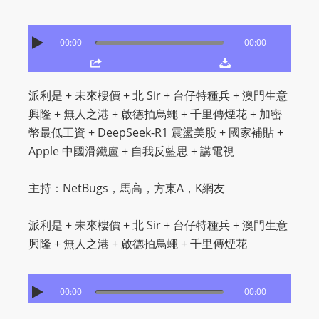
O
R
00:00
00:00
D
P
R
派利是 + 未來樓價 + 北 Sir + 台仔特種兵 + 澳門生意
E
興隆 + 無人之港 + 啟德拍烏蠅 + 千里傳煙花 + 加密
S
幣最低工資 + DeepSeek-R1 震盪美股 + 國家補貼 +
S
Apple 中國滑鐵盧 + 自我反藍思 + 講電視
R
A
主持：NetBugs，馬高，方東A，K網友
D
I
派利是 + 未來樓價 + 北 Sir + 台仔特種兵 + 澳門生意
O
興隆 + 無人之港 + 啟德拍烏蠅 + 千里傳煙花
P
L
U
00:00
00:00
G