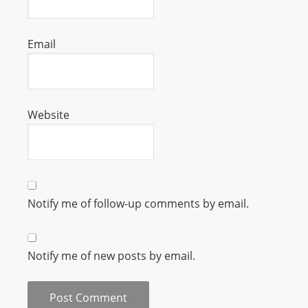
L
I
Email
N
E
A
G
Website
E
N
T
U
R
Notify me of follow-up comments by email.
M
A
I
Notify me of new posts by email.
N
Z
talkonly