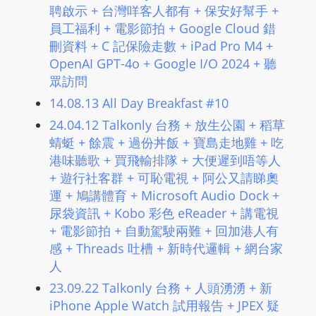
聘啟示 + 台灣咩客人都有 + 保安好幫手 +
員工福利 + 電影節拍 + Google Cloud 錯
刪資料 + C 記保險走數 + iPad Pro M4 +
OpenAI GPT-4o + Google I/O 2024 + 聽
眾訪問
14.08.13 All Day Breakfast #10
24.04.12 Talkonly 台務 + 放生公園 + 稻草
蜻蜓 + 餘震 + 過份丼飯 + 寶島走地雞 + 吃
港味聽歌 + 買飛輸排隊 + 大便遲到唔等人
+ 遊行社客群 + 可恥電視 + 阿公又請睇奧
運 + 鳩講體育 + Microsoft Audio Dock +
尿袋資訊 + Kobo 彩色 eReader + 講電視
+ 電影節拍 + 自動駕駛兩難 + 回加港人有
感 + Threads 吐槽 + 新時代邏輯 + 網台家
人
23.09.22 Talkonly 台務 + 人頭湧湧 + 新
iPhone Apple Watch 試用報告 + JPEX 疑