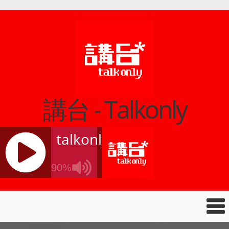
講台 - Talkonly
talkonly
90%
J
Q
U
E