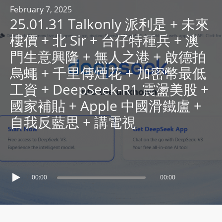
R
February 7, 2025
25.01.31 Talkonly 派利是 + 未來
Y
R
樓價 + 北 Sir + 台仔特種兵 + 澳
A
門生意興隆 + 無人之港 + 啟德拍
D
烏蠅 + 千里傳煙花 + 加密幣最低
I
工資 + DeepSeek-R1 震盪美股 +
O
P
國家補貼 + Apple 中國滑鐵盧 +
L
自我反藍思 + 講電視
A
Y
E
R
a
00:00
00:00
n
d
W