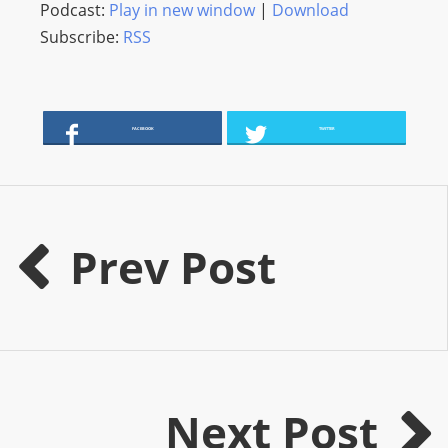
Podcast:
Play in new window
|
Download
s
Subscribe:
RSS
s
W
e
b
FACEBOOK
TWITTER
d
e
s
i
Prev Post
g
n
D
e
x
h
Next Post
e
i