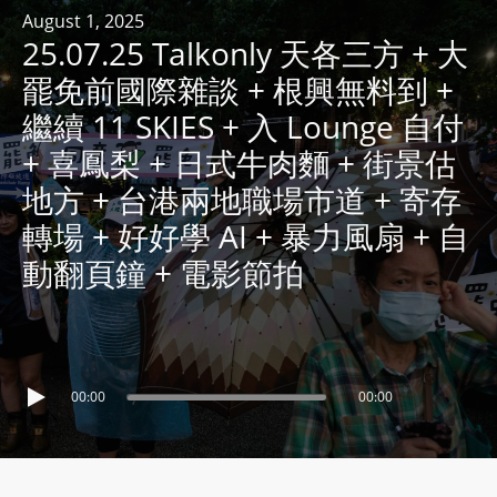
R
August 1, 2025
25.07.25 Talkonly 天各三方 + 大
Y
R
罷免前國際雜談 + 根興無料到 +
A
繼續 11 SKIES + 入 Lounge 自付
D
+ 喜鳳梨 + 日式牛肉麵 + 街景估
I
地方 + 台港兩地職場市道 + 寄存
O
P
轉場 + 好好學 AI + 暴力風扇 + 自
L
動翻頁鐘 + 電影節拍
A
Y
E
R
a
00:00
00:00
n
d
W