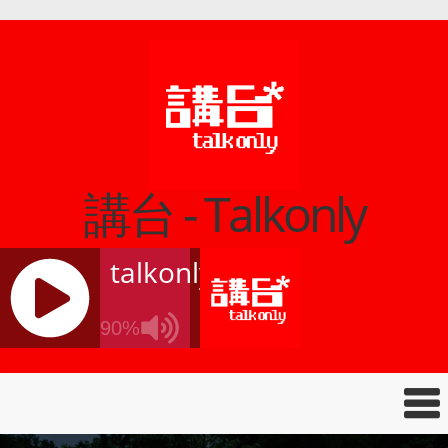
講台 - Talkonly
talkonly
90%
J
Q
U
E