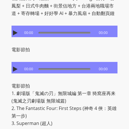
I
鳳梨 + 日式牛肉麵 + 街景估地方 + 台港兩地職場市
N
道 + 寄存轉場 + 好好學 AI + 暴力風扇 + 自動翻頁鐘
p
o
w
00:00
00:00
e
r
電影節拍
e
d
b
00:00
00:00
y
W
電影節拍
o
1. 劇場版「鬼滅の刃」無限城編 第一章 猗窩座再来
r
(鬼滅之刃劇場版 無限城篇)
d
2. The Fantastic Four: First Steps (神奇 4 俠：英雄
P
第一步)
r
3. Superman (超人)
e