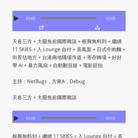
O
R
00:00
00:00
D
P
R
天各三方 + 大罷免前國際雜談 + 根興無料到 + 繼續
E
11 SKIES + 入 Lounge 自付 + 喜鳳梨 + 日式牛肉麵 +
S
街景估地方 + 台港兩地職場市道 + 寄存轉場 + 好好
S
學 AI + 暴力風扇 + 自動翻頁鐘 + 電影節拍
R
A
主持：NetBugs，方東A，Debug
D
I
天各三方 + 大罷免前國際雜談
O
P
L
00:00
00:00
U
G
根興無料到 + 繼續 11 SKIES + 入 Lounge 自付 + 喜