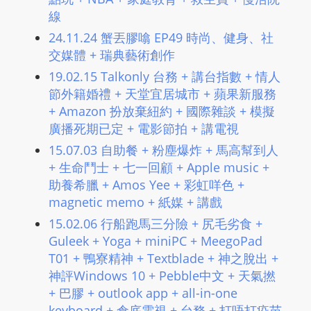
線
24.11.24 蟹丟膠噏 EP49 時尚、健身、社
交媒體 + 瑞典藝術創作
19.02.15 Talkonly 台務​ + 講台指數​ + 情人
節外籍婚禮​​ + 天堂宜居城市 + 蘋果新服務
+ Amazon 扮放棄紐約 + 國際雜談 + 模擬
廣播死期已定 + 電影節拍 + 講電視
15.07.03 自助餐 + 粉塵爆炸 + 馬高幫到人
+ 生命鬥士 + 七一回顧 + Apple music +
助養希臘 + Amos Yee + 彩虹咩色 +
magnetic memo + 紙媒 + 講戲
15.02.06 行船跑馬三分險 + 尻毛劣食 +
Guleek + Yoga + miniPC + MeegoPad
T01 + 鴨寮精神 + Textblade + 神之脫出 +
神評Windows 10 + Pebble中文 + 天氣撚
+ 巴膠 + outlook app + all-in-one
keyboard + 倉底電視 + 台務 + 打唔打疫苗