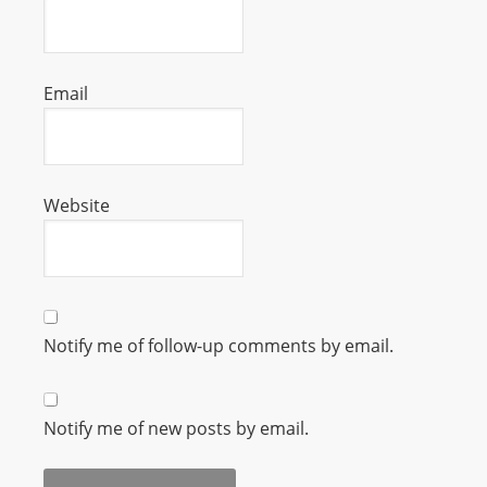
L
I
N
Email
E
A
G
E
Website
N
T
U
R
M
Notify me of follow-up comments by email.
A
I
N
Notify me of new posts by email.
Z
talkonly