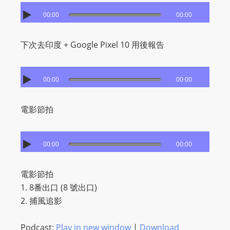
I
N
00:00
00:00
p
o
下次去印度 + Google Pixel 10 用後報告
w
e
00:00
00:00
r
e
d
電影節拍
b
y
00:00
00:00
W
o
電影節拍
r
1. 8番出口 (8 號出口)
d
2. 捕風追影
P
r
Podcast:
Play in new window
|
Download
e