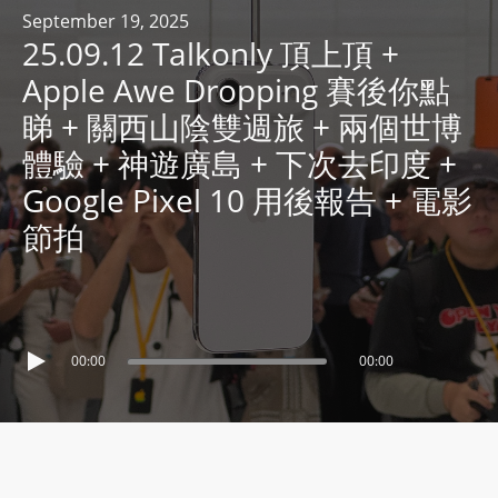
R
September 19, 2025
25.09.12 Talkonly 頂上頂 +
Y
R
Apple Awe Dropping 賽後你點
A
睇 + 關西山陰雙週旅 + 兩個世博
D
體驗 + 神遊廣島 + 下次去印度 +
I
Google Pixel 10 用後報告 + 電影
O
P
節拍
L
A
Y
E
00:00
00:00
R
a
n
d
W