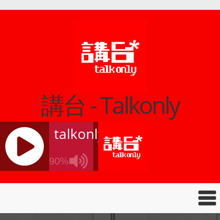
講台 - Talkonly
talkonly
90%
J
Q
U
E