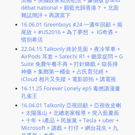
濟圈 + 英國政客知法犯法 + 廉價版 grand
débat national + 願藍光歸香港？ + 北面
雜誌簡評 + 再講當下
16.06.01 Greenboys #24 一週年回顧 + 揭
尾故 + #US2016 + 為了夢想 ＋ IG奇遇 +
惜別希活
22.04.15 Talkonly 終於見面 + 夜冷單車 +
AirPods 耳套 + Satechi R1 + 聽眾提問 + G
Suite 免費午餐不再​ + 打針睇戲 + 獄長掃
神藥 + 集郵第一桶金 + 占氏育兒經 +
iCloud 相片又失蹤​ + 電影節拍 + 講電視
16.11.25 Forever Lonely ep5 毒撚講漫畫
孔雀王
16.04.01 Talkonly 亞視回顧 + 亞視收皮喇
+ 太陽落山 + 北總老家報導 + 突入藍畫面
+ 十年 + i產品 + 民族黨 + Tesla + uber +
Microsoft + 講戲 + 打仔 + 網台花生 + 九