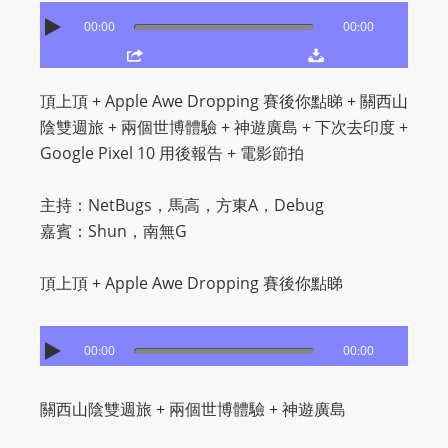
O
00:00
00:00
R
D
P
頂上頂 + Apple Awe Dropping 賽後你點睇 + 關西山
R
陰雙週旅 + 兩個世博體驗 + 神遊廣島 + 下次去印度 +
E
Google Pixel 10 用後報告 + 電影節拍
S
S
主持：NetBugs，馬高，方東A，Debug
R
嘉賓：Shun，南無G
A
D
頂上頂 + Apple Awe Dropping 賽後你點睇
I
O
P
00:00
00:00
L
U
關西山陰雙週旅 + 兩個世博體驗 + 神遊廣島
G