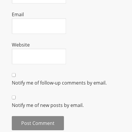
L
I
Email
N
E
A
G
Website
E
N
T
U
R
Notify me of follow-up comments by email.
M
A
I
Notify me of new posts by email.
N
Z
talkonly