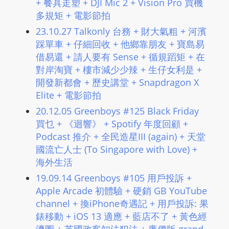
+ 餐具走塑 + DJI Mic 2 + Vision Pro 買機
多規矩 + 電影節拍
23.10.27 Talkonly 台務 + 財大氣粗 + 河濱
踩單車 + 仔細回收 + 他鄉靠朋友 + 寶島易
借易還 + 請人要有 Sense + 循規蹈矩 + 在
對岸淘寶 + 樓市減少少辣 + 生仔女利是 +
開發新都會 + 歷史講堂 + Snapdragon X
Elite + 電影節拍
20.12.05 Greenboys #125 Black Friday
買乜 + 《迴響》 + Spotify 年度回顧 +
Podcast 推介 + 全民造星III (again) + 天堂
國流亡人士 (To Singapore with Love) +
海外生活
19.09.14 Greenboys #105 用戶投訴 +
Apple Arcade 初體驗 + 硬銷 GB YouTube
channel + 換iPhone奇遇記 + 用戶投訴: 果
錶移動 + iOS 13 適應 + 藍店不了 + 黃色經