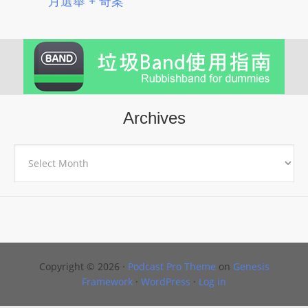
月選舉 + 奇案
Archives
Archives
Copyright © 2026 ·
Podcast Pro Theme
on
Genesis
Framework
·
WordPress
·
Log in