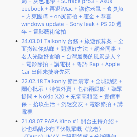
局 + 灰色地帶 + Surface pro3 + Asus
eeebook + 再退iMac + 講你老鼠 + 食臭魚
+ 方東團購 + on尻節拍 + 霍金 + 恭喜
windows update + Sony leak + PS 20 週
年 + 電影藝術節拍
24.03.01 Talkonly 台務 + 旅遊預算案 + 全
面撤辣你點睇 + 開源好方法 + 網台同事 +
名人光臨好食啲 + 台灣最美的風景是人？
+ 電影節拍 + 講電視 + 粵語 Rap + Apple
Car 出師未捷身先死
22.02.18 Talkonly 節目清零 + 全城動態 +
關心批示 + 特價外賣 + 乜都兩餸飯 + 聽眾
提問 + Nokia X20 + 充電高頻聲 + 貴價車
保 + 拾玖生活 + 沉迷交友 + 電影節拍 + 講
電視
21.08.07 PAPA Kino #1 開台主持介紹 +
沙也瑪蘭少有唔伏觀眾嘅《詭老》 +
《Dune》IMAX 片段觀後感 + 分贓唔勻，