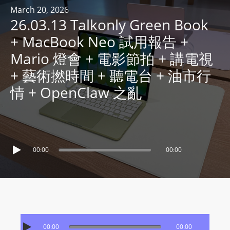
R
March 20, 2026
26.03.13 Talkonly Green Book
Y
R
+ MacBook Neo 試用報告 +
A
Mario 燈會 + 電影節拍 + 講電視
D
+ 藝術撚時間 + 聽電台 + 油市行
I
情 + OpenClaw 之亂
O
P
L
A
Y
00:00
00:00
E
R
a
n
d
W
00:00
00:00