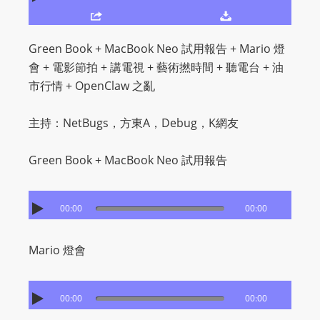
O
R
D
Green Book + MacBook Neo 試用報告 + Mario 燈
P
會 + 電影節拍 + 講電視 + 藝術撚時間 + 聽電台 + 油
R
市行情 + OpenClaw 之亂
E
S
主持：NetBugs，方東A，Debug，K網友
S
R
Green Book + MacBook Neo 試用報告
A
D
00:00
00:00
I
O
P
Mario 燈會
L
U
00:00
00:00
G