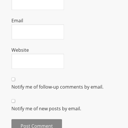
L
I
N
Email
E
A
G
E
Website
N
T
U
R
M
Notify me of follow-up comments by email.
A
I
N
Notify me of new posts by email.
Z
talkonly