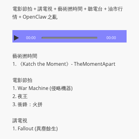
I
電影節拍 + 講電視 + 藝術撚時間 + 聽電台 + 油市行
N
情 + OpenClaw 之亂
p
o
w
00:00
00:00
e
r
藝術撚時間
e
1. 《Katch the Moment》- TheMomentApart
d
b
電影節拍
y
1. War Machine (侵略機器)
W
2. 夜王
o
3. 衝鋒：火拼
r
d
講電視
P
1. Fallout (異塵餘生)
r
e