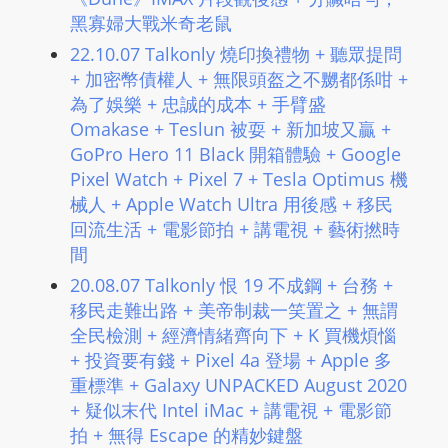
黑寡婦大戰米奇老鼠
22.10.07 Talkonly 燒印換禮物 + 聽眾提問
+ 加密幣債權人 + 無限頭盔之不嬲都係咁 +
為了娛樂 + 忠誠的成本 + 手臂盛
Omakase + Teslun 被耍 + 新加坡又贏 +
GoPro Hero 11 Black 開箱體驗 + Google
Pixel Watch + Pixel 7 + Tesla Optimus 機
械人 + Apple Watch Ultra 用後感 + 移民
回流生活 + 電影節拍 + 講電視 + 藝術撚時
間
20.08.07 Talkonly 恨 19 不成鋼 + 台務 +
移民走難出路 + 美帝制裁一笑置之 + 無謂
全民檢測 + 經濟情緒齊向下 + K 買機煩惱
+ 投資要有錢 + Pixel 4a 登場 + Apple 多
重標準 + Galaxy UNPACKED August 2020
+ 疑似末代 Intel iMac + 講電視 + 電影節
拍 + 無得 Escape 的精妙鍵盤