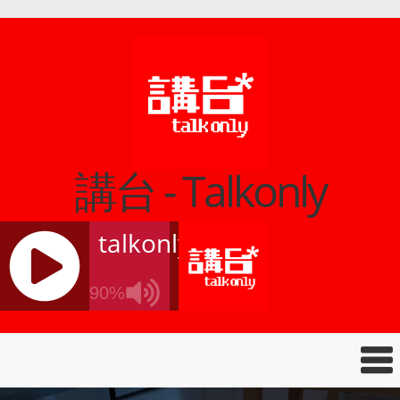
講台 - Talkonly
talkonly
90%
J
Q
U
E