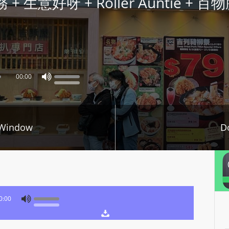
台務 + 生意好呀 + Roller Auntie + 百物
P
L
A
Y
E
R
00:00
a
n
d
 Window
D
W
O
R
D
P
R
0:00
E
S