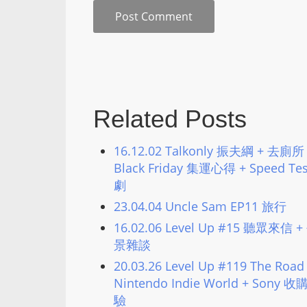
Related Posts
16.12.02 Talkonly 振夫綱 + 
Black Friday 集運心得 + Spee
劇
23.04.04 Uncle Sam EP11 旅行
16.02.06 Level Up #15 聽眾來信
景雜談
20.03.26 Level Up #119 The Ro
Nintendo Indie World + S
驗