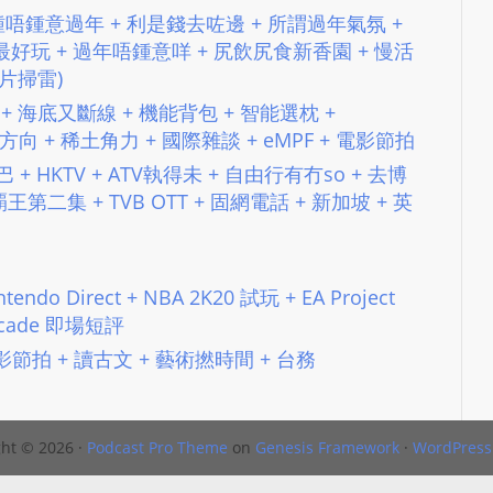
t #195 鍾唔鍾意過年 + 利是錢去咗邊 + 所謂過年氣氛 +
最好玩 + 過年唔鍾意咩 + 尻飲尻食新香園 + 慢活
賀歲片掃雷)
 台務 + 海底又斷線 + 機能背包 + 智能選枕 +
訊續約方向 + 稀土角力 + 國際雜談 + eMPF + 電影節拍
巴 + HKTV + ATV執得未 + 自由行有冇so + 去博
+ 屌覇王第二集 + TVB OTT + 固網電話 + 新加坡 + 英
tendo Direct + NBA 2K20 試玩 + EA Project
Arcade 即場短評
y + 電影節拍 + 讀古文 + 藝術撚時間 + 台務
ht © 2026 ·
Podcast Pro Theme
on
Genesis Framework
·
WordPress