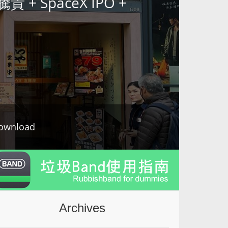
騰貴 + SpaceX IPO +
ownload
Archives