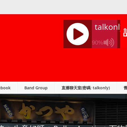
talkonly
90%
J
Q
U
E
R
ebook
Band Group
直播聊天室(密碼: talkonly)
Y
R
A
D
I
O