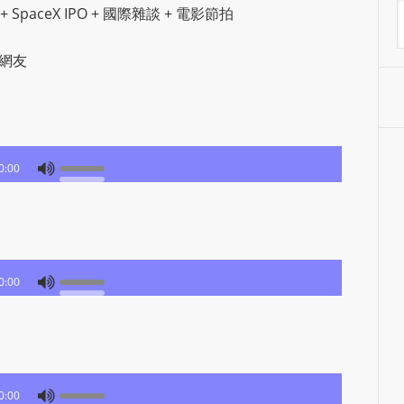
A
 + SpaceX IPO + 國際雜談 + 電影節拍
S
R
K網友
A
D
I
O
P
0:00
L
U
G
I
N
0:00
p
o
w
e
r
0:00