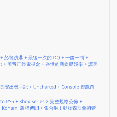
N
T
U
R
M
A
I
N
去廁所 + 彭督訪港 + 最後一次的 DQ + 一國一制 +
Z
d Test + 美帝正經電視盒 + 香港的新媒體娛樂 + 講美
talkonly
 + 長安出機手記 + Uncharted + Console 遊戲前
ad to PS5 + Xbox Series X 完整規格公佈 +
ony 收購 Konami 版權傳聞 + 集合啦！動物森友會初體