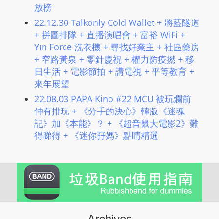
放榜
22.12.30 Talkonly Cold Wallet + 將藍隧道
+ 拼圖排隊 + 直播演唱會 + 富裕 WiFi +
Yin Force 洗衣機 + 尋找好業主 + 社區藥房
+ 窄路黃泉 + 零針慶祝 + 權力防疫撚 + 移
日生活 + 電影節拍 + 講電視 + 平等教育 +
來年展望
22.08.03 PAPA Kino #22 MCU 被玩爛前
仲有排玩 + 《分手的決心》韓版《迷魂
記》加《本能》？ + 《超音鼠大電影2》難
得睇得 + 《迷你孖媽》點睛精選
Archives