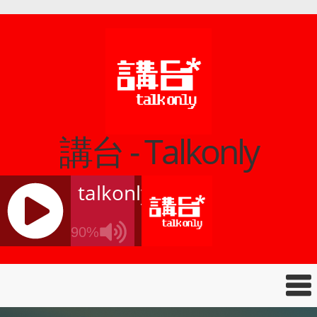
講台 - Talkonly
talkonly
90%
J
Q
U
E