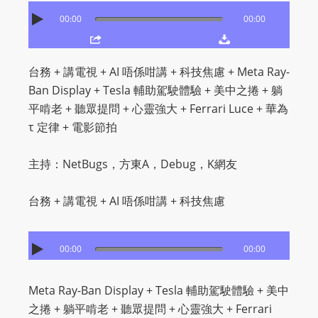
O
00:00
00:00
R
D
P
台務 + 講電視 + AI 唔係咁講 + 科技焦慮 + Meta Ray-
R
Ban Display + Tesla 輔助駕駛體驗 + 美中之捲 + 躺
E
平啃老 + 聽眾提問 + 心靈強大 + Ferrari Luce + 華為
S
τ 定律 + 電影節拍
S
R
主持：NetBugs，方東A，Debug，K網友
A
D
台務 + 講電視 + AI 唔係咁講 + 科技焦慮
I
O
P
00:00
00:00
L
U
Meta Ray-Ban Display + Tesla 輔助駕駛體驗 + 美中
G
之捲 + 躺平啃老 + 聽眾提問 + 心靈強大 + Ferrari