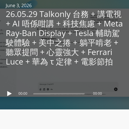
R
June 3, 2026
26.05.29 Talkonly 台務 + 講電視
Y
R
+ AI 唔係咁講 + 科技焦慮 + Meta
A
Ray-Ban Display + Tesla 輔助駕
D
駛體驗 + 美中之捲 + 躺平啃老 +
I
聽眾提問 + 心靈強大 + Ferrari
O
P
Luce + 華為 τ 定律 + 電影節拍
L
A
Y
E
00:00
00:00
R
a
n
d
W