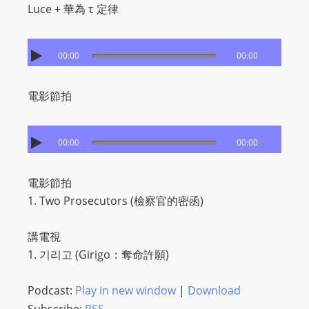
I
Luce + 華為 τ 定律
N
p
o
00:00
00:00
w
e
電影節拍
r
e
00:00
00:00
d
b
y
電影節拍
W
1. Two Prosecutors (檢察官的密函)
o
r
講電視
d
1. 기리고 (Girigo：奪命許願)
P
r
Podcast:
Play in new window
|
Download
e