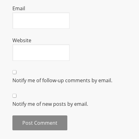
L
Email
I
N
E
A
Website
G
E
N
T
U
Notify me of follow-up comments by email.
R
M
A
Notify me of new posts by email.
I
N
Z
talkonly