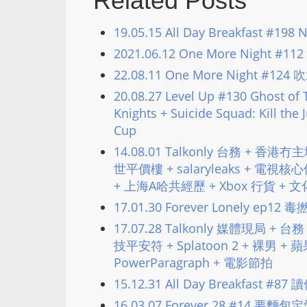
Related Posts
19.05.15 All Day Breakfast #198
2021.06.12 One More Night #
22.08.11 One More Night #12
20.08.27 Level Up #130 Ghost 
Knights + Suicide Squad: Kill t
Cup
14.08.01 Talkonly 台務 + 香
世平價樓 + salaryleaks + 電視核心價
+ 上海A哈共經歷 + Xbox 行貨 +
17.01.30 Forever Lonely e
17.07.28 Talkonly 媒體現局 + 
技平安符 + Splatoon 2 + 裸男 
PowerParagraph + 電影節拍
15.12.31 All Day Breakfast #8
16.03.07 Forever 28 #14