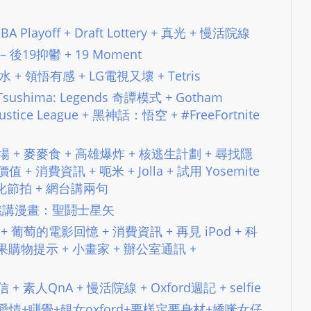
e
s
 NBA Playoff + Draft Lottery + 真光 + 慢活院線
i
112 – 後19抑鬱 + 19 Moment
g
n
4 吹水 + 領悟有感 + LG電視又壞 + Tetris
D
of Tsushima: Legends 奇譚模式 + Gotham
e
he Justice League + 黑神話：悟空 + #FreeFortnite
x
h
港冇主場 + 麥麥食 + 高雄爆炸 + 核逃生計劃 + 尋找隱
e
值 + 消費資訊 + 呃米 + Jolla + 試用 Yosemite
i
 文化節拍 + 網台講兩句
m
p12 毒撚講漫畫：聖鬪士星矢
a
台務 + 葡萄的電影回憶 + 消費資訊 + 再見 iPod + 科
n
+ 蘋果購物提示 + 小畫家 + 辦公室通訊 +
d
F
7 讀信 + 素人QnA + 慢活院線 + Oxford週記 + selfie
U
 要麵包定愛情+瞓覺+靚女oxford+要樣定要身材+嬌嗲女仔
L