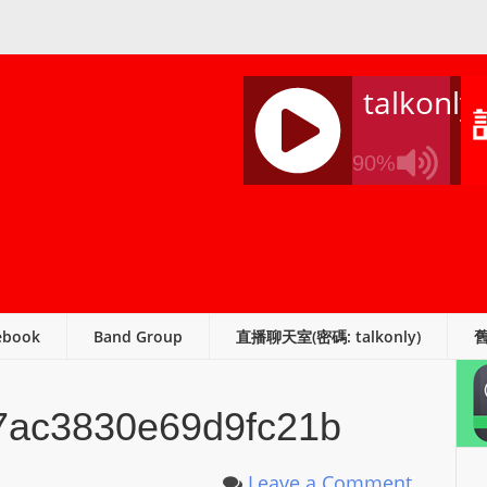
talkonly
90%
J
Q
U
E
R
ebook
Band Group
直播聊天室(密碼: talkonly)
Y
R
A
7ac3830e69d9fc21b
D
I
O
Leave a Comment