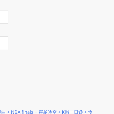
e
d
b
y
W
o
r
d
P
r
e
s
s
W
e
b
d
151 聖曲 + NBA finals + 穿越時空 + K撚一日遊 + 食