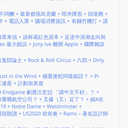
e
s
+ 同公不同酬 + 最衰都係烏克蘭 + 唔夾隊形 + 回港難 +
i
 + 電話入票 + 腦場消費資訊 + 有錢冇機打 + 講
g
n
csl + 聽眾來信 + 談杯葛紅色資本 + 反送中浪潮走向與
D
s 最大錯誤 + Jony Ive 離開 Apple + 國際雜談
e
x
2 魔鬼辯論士 + Rock & Roll Circus + 六四 + Dirty
h
e
i
73 Dust in the Wind + 補選後犯同樣錯誤？ + Pi
m
三連星 + 計劃加美遊
a
2:18:00 Endgame 劇透注意]]] 「講中文不好」？ +
n
慘重嘅航空公司？ + 叉爆（又）近了？ + 細A生
d
 + Notre Dame + Westminster +
F
rt 選段朗讀 + US2020 前前奏 + Rams – 著名設計師
U
L