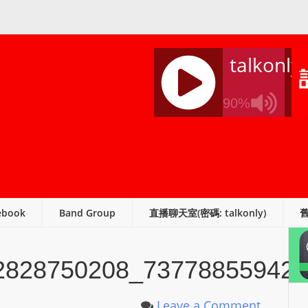
talkonly
90%
J
Q
U
E
R
ebook
Band Group
直播聊天室(密碼: talkonly)
Y
R
A
2828750208_737788559424
D
I
O
Leave a Comment