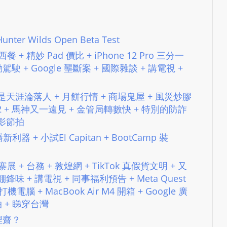
e
s
i
Hunter Wilds Open Beta Test
g
n
味西餐 + 精妙 Pad 價比 + iPhone 12 Pro 三分一
駕駛 + Google 壟斷案 + 國際雜談 + 講電視 +
D
e
x
之同是天涯淪落人​ + 月餅行情 + 商場鬼屋​ + 風災炒膠
h
+ tvOS 12 + 馬神又一遠見 + 金管局轉數快 + 特別的防詐
e
電影節拍
i
直播新利器 + 小試El Capitan + BootCamp 裝
m
a
龍城寨展 + 台務 + 敦煌網 + TikTok 真假貨文明 + 又
n
鋒味 + 講電視 + 同事福利預告 + Meta Quest
d
打機電腦 + MacBook Air M4 開箱 + Google 廣
F
拍 + 睇穿台灣
U
0 埋齋？
L