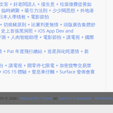
hreads 文宣 + 好老闆請人 + 搲生意 + 垃圾徵費從善如
L
航 + 臨時網聚 + 吸引力法則 + 少少閪思想 + 外地港
S
 日本人學猜枚 + 電影節拍
E
機​ + ​切燒豬​原則 + 比審判更無情​ + ​頭版廣告集體炒
R
史上首張黑洞照 + iOS App Dev and
V
ni 上手評測 + 人肉智能助理 + 電影節拍 + 講電視 + 國際
I
C
英澳疫情 + Pat 年度飛行總結 + 造星與叱咤選情 + 新
E
O
N
點解上大台 + 講電視 + 開零停七限電 + 加密貨幣交易禁
 + iOS 15 體驗 + 窒息車仔麵 + Surface 發佈會賽
L
I
N
E
A
ht © 2026 ·
Podcast Pro Theme
on
Genesis Framework
·
WordPress
G
E