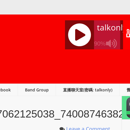
talkonly
90%
J
Q
U
E
R
ebook
Band Group
直播聊天室(密碼: talkonly)
Y
R
A
7062125038_740087463825
D
I
O
Leave a Comment