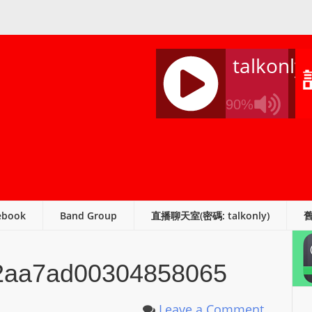
talkonly
90%
J
Q
U
E
R
ebook
Band Group
直播聊天室(密碼: talkonly)
Y
R
A
2aa7ad00304858065
D
I
O
Leave a Comment