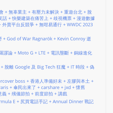
e
s
薄大刀會 + 無辜業主 + 有壓力未解決 + 重遊台北 + 脫
i
能說的笑話 + 快樂建築在痛苦上 + 歧視機票 + 漫遊數據
g
+ 外賣平台反競爭 + 無咁易通行 + WWDC 2023
n
D
+ God of War Ragnarök + Kevin Conroy 逝
e
x
 保羅謬論 + Moto G + LTE + 電訊壟斷 + 銅線進化
h
e
i
 + 脫離 Google 及 Big Tech 狂魔 + IT 時段 + 偽
m
a
dercover boss + 香港人準備好未 + 左膠與本土 +
n
Paris + 傘民出來了 + carshare + jxd + 懷舊
d
意義 + 殯儀節拍 + 前度節拍 + 講戲
F
Formula E + 尻買電話手記 + Annual Dinner 戰記
U
L