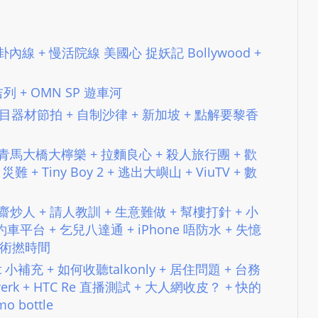
e
s
i
 #65 八卦內線 + 慢活院線 美國心 捉妖記 Bollywood +
g
n
不吉列 + OMN SP 遊車河
D
e
#126 節目器材節拍 + 自制沙律 + 新加坡 + 點解要黎香
x
h
備 + 青馬大橋大檸樂 + 拉麵良心 + 殺人旅行團 + 歡
e
 災難 + Tiny Boy 2 + 逃出大嶼山 + ViuTV + 數
i
m
+ 開齋炒人 + 請人教訓 + 生意難做 + 幫樓打針 + 小
a
平台 + 乞兒八達通 + iPhone 唔防水 + 失憶
n
 藝術撚時間
d
cast 小補充 + 如何收聽talkonly + 居住問題 + 台務
F
raftwerk + HTC Re 直播測試 + 大人網收皮？ + 快的
U
mo bottle
L