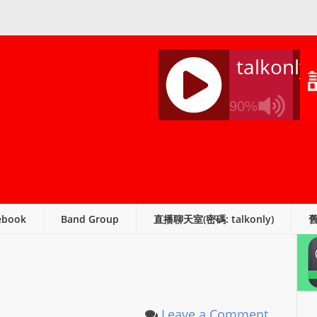
talkonly
90%
J
Q
U
E
R
ebook
Band Group
直播聊天室(密碼: talkonly)
Y
R
A
D
I
O
Leave a Comment