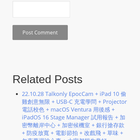
s
s
W
e
b
d
e
s
i
Related Posts
g
n
22.10.28 Talkonly EpocCam + iPad 10 偷
D
雞創意無限 + USB-C 充電學問 + Projector
e
電話校色 + macOS Ventura 用後感 +
x
iPadOS 16 Stage Manager 試用報告 + 加
h
密幣離岸中心 + 加密候機室 + 銀行搶存款
e
+ 防疫放寬 + 電影節拍 + 改戲飛 + 草味 +
i