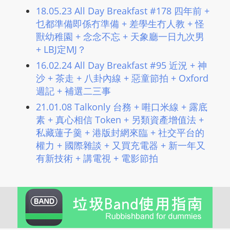
L
18.05.23 All Day Breakfast #178 四年前 +
I
乜都準備即係冇準備 + 差學生冇人教 + 怪
N
獸幼稚園 + 念念不忘 + 天象廳一日九次男
E
+ LBJ定MJ？
A
16.02.24 All Day Breakfast #95 近況 + 神
G
沙 + 茶走 + 八卦內線 + 惡童節拍 + Oxford
E
週記 + 補選二三事
N
21.01.08 Talkonly 台務 + 嚡口米線 + 露底
T
素 + 真心相信 Token + 另類資產增值法 +
U
私藏蓮子羹 + 港版封網來臨 + 社交平台的
R
權力 + 國際雜談 + 又買充電器 + 新一年又
M
有新技術 + 講電視 + 電影節拍
A
I
N
Z
talkonly