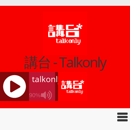
講台 - Talkonly
talkonly
90%
J
Q
U
E