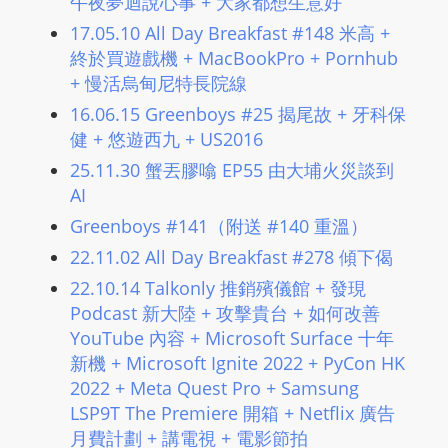
午夜夢迴說心事 + 大家都想生意好
m
17.05.10 All Day Breakfast #148 米高 +
a
終於買遊戲機 + MacBookPro + Pornhub
n
+ 慢活烏甸尼特長院線
d
16.06.15 Greenboys #25 揭尾故 + 牙科保
F
健 + 悠遊西九 + US2016
U
25.11.30 蟹丟膠噏 EP55 由大埔火災談到
L
AI
L
Greenboys #141（附送 #140 重溫）
S
E
22.11.02 All Day Breakfast #278 傾下偈
R
22.10.14 Talkonly 推銷殯儀館 + 發現
V
Podcast 新大陸 + 攻擊貴台 + 如何改善
I
YouTube 內容 + Microsoft Surface 十年
C
新機 + Microsoft Ignite 2022 + PyCon HK
E
2022 + Meta Quest Pro + Samsung
O
LSP9T The Premiere 開箱 + Netflix 廣告
N
月費計劃 + 講電視 + 電影節拍