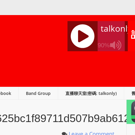
talkonly
90%
J
Q
U
E
R
ebook
Band Group
直播聊天室(密碼: talkonly)
Y
R
A
625bc1f89711d507b9ab612
D
I
O
Leave a Comment