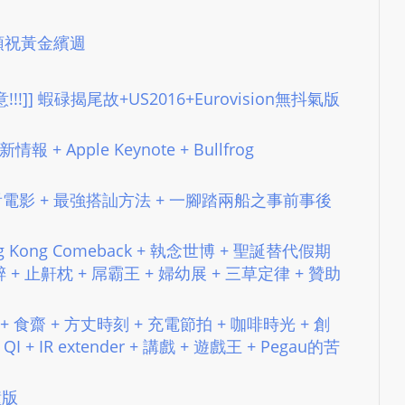
e
s
288 預祝黃金繽週
i
g
n
量注意!!!]] 蝦碌揭尾故+US2016+Eurovision無抖氣版
D
e
新情報 + Apple Keynote + Bullfrog
x
h
 陪另一半看電影 + 最強搭訕方法 + 一腳踏兩船之事前事後
e
i
Hong Kong Comeback + 執念世博 + 聖誕替代假期
m
 + 止鼾枕 + 屌霸王 + 婦幼展 + 三草定律 + 贊助
a
n
務 + 食齋 + 方丈時刻 + 充電節拍 + 咖啡時光 + 創
d
 + QI + IR extender + 講戲 + 遊戲王 + Pegau的苦
F
U
鐘版
L