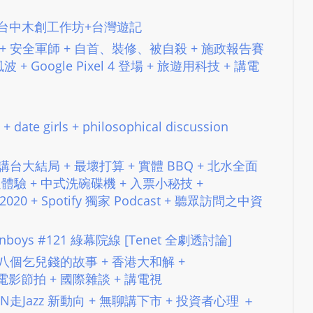
e
s
列車 台中木創工作坊+台灣遊記
i
北篤灰 + 安全軍師 + 自首、裝修、被自殺 + 施政報告賽
g
 + Google Pixel 4 登場 + 旅遊用科技 + 講電
n
D
e
ate girls + philosophical discussion
x
h
義 + 講台大結局 + 最壞打算 + 實體 BBQ + 北水全面
e
一週體驗 + 中式洗碗碟機 + 入票小秘技 +
i
d 2020 + Spotify 獨家 Podcast​ + 聽眾訪問之中資
m
a
n
reenboys #121 綠幕院線 [Tenet 全劇透討論]
d
應 + 八個乞兒錢的故事 + 香港大和解 +
F
 + 電影節拍 + 國際雜談 + 講電視
U
23 OMN走Jazz 新動向 + 無聊講下市 + 投資者心理 ＋
L