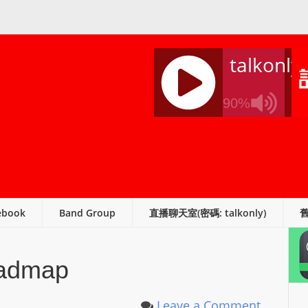
talkonly
90%
J
Q
U
E
R
ebook
Band Group
直播聊天室(密碼: talkonly)
Y
R
A
oadmap
D
I
O
Leave a Comment