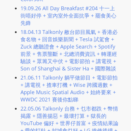
L
19.09.26 All Day Breakfast #204 十一上
I
街唔好停 + 室內室外全面抗爭 + 罷食美心
N
先鋒
E
18.04.13 Talkonly 敝台節目風氣 + 香港必
A
食名物 + 回音娛樂新聞 + Tesla 試駕會 +
G
Zuck 總聽證會 + Apple Search + Spotify
E
前景 + 售票壟斷 + 北總消費資訊 + 轉運經
N
驗談 + 眾籌又中伏 + 電影節拍 + 講電視 +
T
Son of Shanghai & Sister Ha + 國際雜談
U
21.06.11 Talkonly 躺平做節目 + 電影節拍
R
+ 講電視 + 揸車打機 + Wise 跨國過數 +
M
Apple Music Spatial Audio + 始終要來 +
A
WWDC 2021 賽後你點睇
I
22.05.06 Talkonly 台務 + 乜市都跌 + 幣情
N
揭露 + 隱善揚惡 + 最壞打算 + 獄長的
Z
YouTube 偏好 + 世界仔首富 + 疫情結果論
talkonly
+ 愛的打針 + 封城食乜好 + LG 維修後續 +