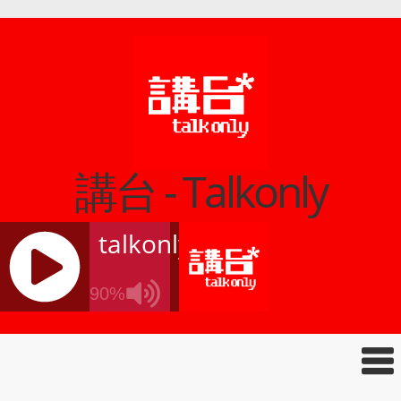
講台 - Talkonly
talkonly
90%
J
Q
U
E