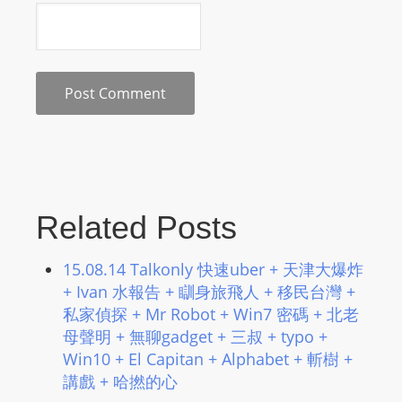
s
s
W
e
b
d
e
s
i
Related Posts
g
n
15.08.14 Talkonly 快速uber + 天津大爆炸
D
+ Ivan 水報告 + 瞓身旅飛人 + 移民台灣 +
e
私家偵探 + Mr Robot + Win7 密碼 + 北老
x
母聲明 + 無聊gadget + 三叔 + typo +
h
Win10 + El Capitan + Alphabet + 斬樹 +
e
講戲 + 哈撚的心
i