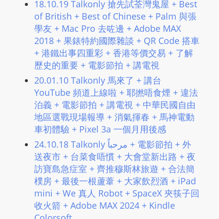
18.10.19 Talkonly 搶先試荃灣鬼屋​ + Best
m
of British​ + Best of Chinese + Palm 與張
a
學友 + Mac Pro 去咗邊 + Adobe MAX
n
2018 + 果錶特約國際雜談 + QR Code 搭車
d
+ 港鐵出事四重彩 + 香港等價交易 + 了解
F
歷史的重要 + 電影節拍 + 講電視
U
20.01.10 Talkonly 馬來了 + 講台
L
YouTube 頻道上線啦 + 耶撚唔食煙 + 違法
L
泊義 + 電影節拍 + 講電視​ + 中華民國自由
S
地區選戰現場報導 + 消氣揮春 + 馬神電動
E
車初體驗 + Pixel 3a 一個月用後感
R
24.10.18 Talkonly مرحباً + 電影節拍 + 外
V
送夜市 + 台菜食唔慣 + 大會堂新出路 + 夜
I
訪寶島急症室 + 齊推穆斯林旅遊 + 合法簡
C
樸房 + 最後一根蘆葦 + 大家飲烈酒 + iPad
E
mini + We 真人 Robot + SpaceX 夾筷子回
O
收火箭 + Adobe MAX 2024 + Kindle
N
Colorsoft