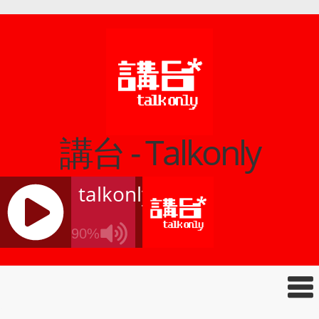
講台 - Talkonly
talkonly
90%
J
Q
U
E