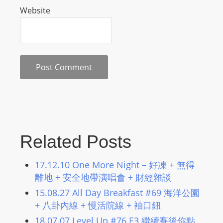
Website
s
s
W
e
b
d
e
s
i
g
Related Posts
n
D
17.12.10 One More Night – 好凍 + 無得
e
離地 + 安全地帶演唱會 + 財經雜談
x
15.08.27 All Day Breakfast #69 海洋公園
h
+ 八卦內線 + 慢活院線 + 袖口鈕
e
i
18.07.07 Level Up #76 E3 繼續賽後你點