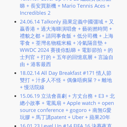
m
睇 + 長安買新機 + Mario Tennis Aces +
Incredibles 2
a
n
24.06.14 Talkonly 蘋果定義中國彊域 + 又
d
贏香港 + 過大海睇演唱會 + 藝術撚時間 +
F
禮貌之都 + 請同事食飯 + 低分司機 + 上海
U
零食 + 荃灣名物糯米糍 + 冷氣隔音墊 +
L
WWDC 2024 賽後你點睇​ + 電影節拍 + 的
士判官 + 打的 + 五年的回憶底層 + 言論自
L
由 + 港客最西
S
E
18.02.14 All Day Breakfast #171 情人節
R
雙打 + 汁多人不怪 + 偶像唔痾屎？+ 離地
V
+ 慢活院線
I
15.06.19 立法會喜劇 + 方丈台務 + E3 + 北
C
總小故事 + 電風扇 + Apple watch + open
E
source conference + gogoro + 南無G愛
O
玩膠 + 馬丁講patent + Uber + 蘋果20年
N
16.01.23 Level Up #14 FIFA 16 決賽夜直