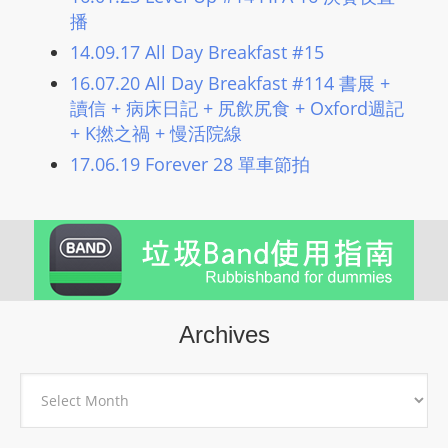
L
播
I
14.09.17 All Day Breakfast #15
N
16.07.20 All Day Breakfast #114 書展 +
E
讀信 + 病床日記 + 尻飲尻食 + Oxford週記
A
+ K撚之禍 + 慢活院線
G
17.06.19 Forever 28 單車節拍
E
N
T
U
R
M
A
Archives
I
N
Archives
Z
talkonly