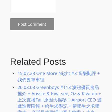
s
s
W
e
b
d
e
s
i
Related Posts
g
n
15.07.23 One More Night #3 音樂亂評 +
D
我們要單車徑
e
20.03.03 Greenboys #113 澳紐優質食品
x
推介 + Aussie & Kiwi see, Oz & Kiwi do +
h
上次直播Fail 原因大揭秘 + Airport CEO 遊
e
戲進度匯報 + 哈生求學記 + 留學生之求學
i