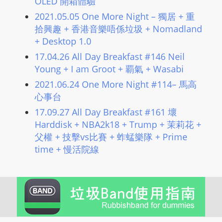
OLED 開箱體驗
L
2021.05.05 One More Night – 獨居 + 重
I
拾興趣 + 香港音樂唔係垃圾 + Nomadland
N
+ Desktop 1.0
E
17.04.26 All Day Breakfast #146 Neil
A
Young + I am Groot + 覇氣 + Wasabi
G
E
2021.06.24 One More Night #114– 馬高
心事台
N
T
17.09.27 All Day Breakfast #161 壞
U
Harddisk + NBA2k18 + Trump + 茉莉花 +
R
父權 + 技擊vs比賽 + 蚱蜢樂隊 + Prime
M
time + 慢活院線
A
I
N
Z
talkonly