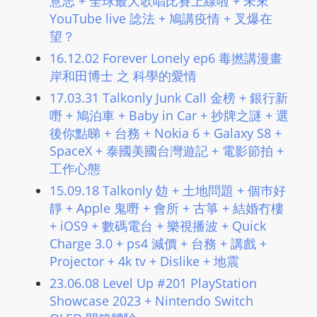
意志 + 全球最大歌唱比賽上線啦 + 未來
m
YouTube live 諗法 + 鳩講疫情 + 叉爆在
a
望？
n
16.12.02 Forever Lonely ep6 毒撚講漫畫
d
岸和田博士 之 科學的愛情
F
17.03.31 Talkonly Junk Call 金榜 + 銀行新
U
嘢 + 鳩泊車 + Baby in Car + 抄牌之謎 + 選
L
後你點睇 + 台務 + Nokia 6 + Galaxy S8 +
L
SpaceX + 泰國美國台灣遊記 + 電影節拍 +
S
工作心態
E
15.09.18 Talkonly 攰 + 土地問題 + 個巿好
R
靜 + Apple 鬼嘢 + 會所 + 古箏 + 結婚冇樓
V
+ iOS9 + 數碼電台 + 樂視播波 + Quick
I
Charge 3.0 + ps4 減價 + 台務 + 講戲 +
C
Projector + 4k tv + Dislike + 地震
E
23.06.08 Level Up #201 PlayStation
O
Showcase 2023 + Nintendo Switch
N