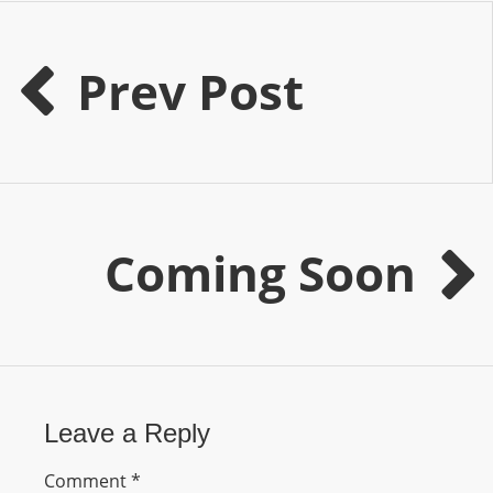
O
R
D
Prev Post
P
R
E
S
S
R
Coming Soon
A
D
I
O
P
L
Leave a Reply
U
G
Comment
*