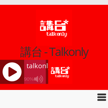
講台 - Talkonly
talkonly
90%
J
Q
U
E