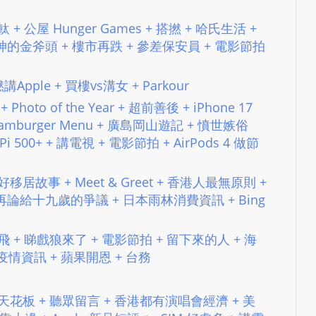
e
s
爆軚 + 公屋 Hunger Games + 搭撚 + 哈氏生活 +
i
神的金斧頭 + 樓市再跌 + 參差保安員 + 電影節拍
g
n
5 K撚講Apple + 買樓vs溝女 + Parkour
D
 Photo of the Year + 超前善後 + iPhone 17
e
 Hamburger Menu + 廣島岡山遊記 + 憤世嫉俗
x
 Pi 500+ + 講電視 + 電影節拍 + AirPods 4 做節
h
e
 說好移居故事 + Meet & Greet + 香港人最無原則 +
i
再論給十九歲的爭議 + 日本雨林消費資訊 + Bing
m
a
優質買飛 + 睇戲狼來了 + 電影節拍 + 留下來的人 + 海
n
疫情資訊 + 蘋果開恩 + 台務
d
F
U
 自助餐天花板 + 聽眾留言 + 香港都有演唱會經濟 + 美
L