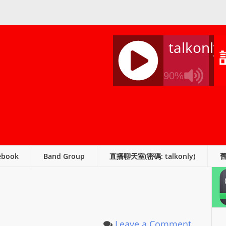
talkonly
90%
J
Q
U
E
R
ebook
Band Group
直播聊天室(密碼: talkonly)
Y
R
A
D
I
O
Leave a Comment